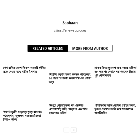
Saobaan
https://enewsup.com
RELATED ARTICLES
MORE FROM AUTHOR
শেখ হাসিনা দেশে ফিরলে সরাসরি ফাঁসির
নাকের নিচের জন্মদাগ আর মেয়ের অফিস!
মঞ্চে নেওয়া হবে: নাহিদ ইসলাম
৪৫ বছর পর যেভাবে ধরা পড়লেন জিয়ার
জিয়াউর রহমান হত্যা তদন্ত প্রতিবেদন:
খুনি মোজাফফর
৪৫ বছর পর প্রথম জনসমক্ষে এল গোপন
তথ্য
মিরপুরে স্বেচ্ছাসেবক দল নেতাকে
গাইবান্ধায় শিবির নেতাকে পিটিয়ে হত্যা:
এলোপাতাড়ি গুলি, অস্ত্রসহ এক শুটার
যুবদল নেতাদের দায়ী করে জামায়াতের
‘ফার্মের মুরগি’ মন্তব্যে ক্ষুব্ধ হাসনাত
হাতেনাতে আটক!
আলটিমেটাম
আব্দুল্লাহ, তুললেন সরকারের বৈধতা
নিয়েও প্রশ্ন