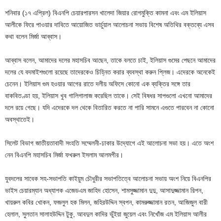
শনিবার (১৭ এপ্রিল) বিএনপি চেয়ারপারসন খালেদা জিয়ার রোগমুক্তি কামনা এবং এম ইলিয়াস
আলীকে ফিরে পাওয়ার দাবিতে আয়োজিত ভার্চুয়াল আলোচনা সভায় বিশেষ অতিথির বক্তব্যে এসব
কথা বলেন মির্জা আব্বাস।
আব্বাস বলেন, আমাদের দলের মহাসচিব আছেন, তাকে বলতে চাই, ইলিয়াস গুমের পেছনে আমাদের
দলের যে বদমাইশগুলো রয়েছে তাদেরকেও চিহ্নিত করার ব্যবস্থা করুন প্লিজ। এদেরকে অনেকেই
চেনেন। ইলিয়াস গুম হওয়ার আগের রাতে দলীয় অফিসে কোনো এক ব্যক্তির সঙ্গে তার
বাকবিতণ্ডা হয়, ইলিয়াস খুব গালিগালাজ করেছিল তাকে। সেই বিষধর সাপগুলো এখনো আমাদের
দলে রয়ে গেছে। যদি এদেরকে দল থেকে বিতারিত করতে না পারি সামনে এগুতে পারবেন না কোনো
অবস্থাতেই।
সিলেট বিভাগ জাতীয়তাবাদী সংহতি সম্মেলনী-ঢাকার উদ্যোগে এই আলোচনা সভা হয়। এতে অংশ
নেন বিএনপি মহাসচিব মির্জা ফখরুল ইসলাম আলমগীর।
যুবদলের সাবেক সহ-সভাপতি কাইয়ুম চৌধুরীর সভাপতিত্বে আলোচনা সভায় অংশ নিয়ে বিএনপির
ভাইস চেয়ারম্যান অধ্যাপক এজেডএম জাহিদ হোসেন, শামসুজ্জামান দুদু, আসাদুজ্জামান রিপন,
খায়রুল কবির খোকন, ফজলুল হক মিলন, জহিরউদ্দিন স্বপন, কামরুজ্জামান রতন, আজিজুল বারী
হেলাল, সুলতান সালাহউদ্দিন টুকু, আবদুল কাদির ভুঁইয়া জুয়েল এবং নিখোঁজ এম ইলিয়াস আলীর