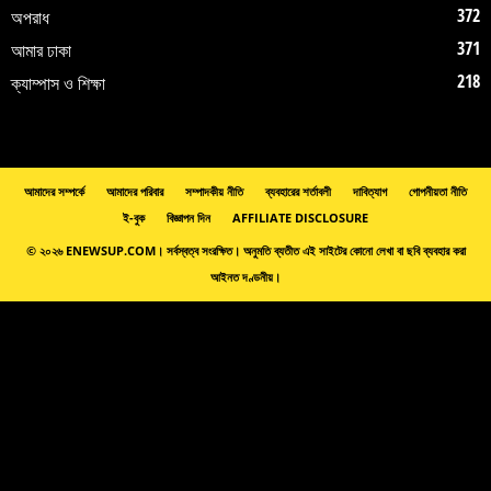
372
অপরাধ
371
আমার ঢাকা
218
ক্যাম্পাস ও শিক্ষা
আমাদের সম্পর্কে
আমাদের পরিবার
সম্পাদকীয় নীতি
ব্যবহারের শর্তাবলী
দাবিত্যাগ
গোপনীয়তা নীতি
ই-বুক
বিজ্ঞাপন দিন
AFFILIATE DISCLOSURE
© ২০২৬ ENEWSUP.COM। সর্বস্বত্ব সংরক্ষিত। অনুমতি ব্যতীত এই সাইটের কোনো লেখা বা ছবি ব্যবহার করা
আইনত দণ্ডনীয়।