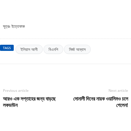
সূত্রঃ ইত্তেফাক
TAGS
ইলিয়াস আলী
বিএনপি
মির্জা আব্বাস
Previous article
Next article
আরও এক সপ্তাহের জন্য বাড়ছে
সোনালী দিনের নায়ক ওয়াসিমও চলে
লকডাউন
গেলেন!