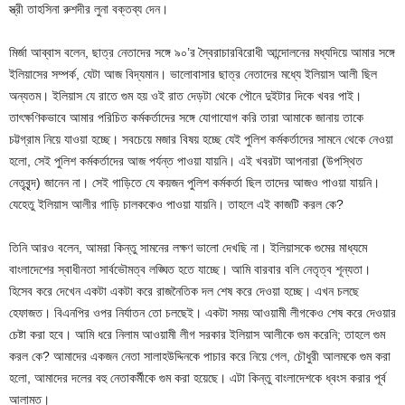
স্ত্রী তাহসিনা রুশদীর লুনা বক্তব্য দেন।
মির্জা আব্বাস বলেন, ছাত্র নেতাদের সঙ্গে ৯০’র স্বৈরাচারবিরোধী আন্দোলনের মধ্যদিয়ে আমার সঙ্গে
ইলিয়াসের সম্পর্ক, যেটা আজ বিদ্যমান। ভালোবাসার ছাত্র নেতাদের মধ্যে ইলিয়াস আলী ছিল
অন্যতম। ইলিয়াস যে রাতে গুম হয় ওই রাত দেড়টা থেকে পৌনে দুইটার দিকে খবর পাই।
তাৎক্ষণিকভাবে আমার পরিচিত কর্মকর্তাদের সঙ্গে যোগাযোগ করি তারা আমাকে জানায় তাকে
চট্টগ্রাম নিয়ে যাওয়া হচ্ছে। সবচেয়ে মজার বিষয় হচ্ছে যেই পুলিশ কর্মকর্তাদের সামনে থেকে নেওয়া
হলো, সেই পুলিশ কর্মকর্তাদের আজ পর্যন্ত পাওয়া যায়নি। এই খবরটা আপনারা (উপস্থিত
নেতৃবৃন্দ) জানেন না। সেই গাড়িতে যে কয়জন পুলিশ কর্মকর্তা ছিল তাদের আজও পাওয়া যায়নি।
যেহেতু ইলিয়াস আলীর গাড়ি চালককেও পাওয়া যায়নি। তাহলে এই কাজটি করল কে?
তিনি আরও বলেন, আমরা কিন্তু সামনের লক্ষণ ভালো দেখছি না। ইলিয়াসকে গুমের মাধ্যমে
বাংলাদেশের স্বাধীনতা সার্বভৌমত্ব লঙ্ঘিত হতে যাচ্ছে। আমি বারবার বলি নেতৃত্ব শূন্যতা।
হিসেব করে দেখেন একটা একটা করে রাজনৈতিক দল শেষ করে দেওয়া হচ্ছে। এখন চলছে
হেফাজত। বিএনপির ওপর নির্যাতন তো চলছেই। একটা সময় আওয়ামী লীগকেও শেষ করে দেওয়ার
চেষ্টা করা হবে। আমি ধরে নিলাম আওয়ামী লীগ সরকার ইলিয়াস আলীকে গুম করেনি; তাহলে গুম
করল কে? আমাদের একজন নেতা সালাহউদ্দিনকে পাচার করে নিয়ে গেল, চৌধুরী আলমকে গুম করা
হলো, আমাদের দলের বহু নেতাকর্মীকে গুম করা হয়েছে। এটা কিন্তু বাংলাদেশকে ধ্বংস করার পূর্ব
আলামত।