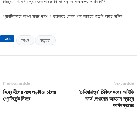
নিয়ন্ত্রণে আসেনি। প্রয়োজনে আরও ইউনিট বাড়ানো হবে বলেও জানান তিনি।
প্রাথমিকভাবে আগুন লাগার কারণ ও হতাহতের কোনো খবর জানাতে পারেনি ফায়ার সার্ভিস।
TAGS
আগুন
উত্তরা
Previous article
Next article
বিদ্রোহীদের সঙ্গে লড়াইয়ে চাদের
‘চাহিবামাত্র’ চিকিৎসকদের আইডি
প্রেসিডেন্ট নিহত
কার্ড দেখানোর আহবান স্বাস্থ্য
অধিদপ্তরের