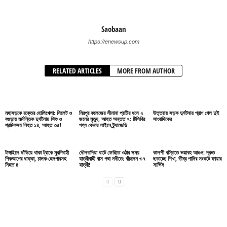
Saobaan
https://enewsup.com
RELATED ARTICLES
MORE FROM AUTHOR
মহাসড়কে রক্তের হোলিখেলা: সিলেট ও
মিরপুর কলেজের সীমানা প্রাচীর ধসে ২
উত্তরায় সড়ক দুর্ঘটনায় প্রাণ গেল দুই
বগুড়ায় মর্মান্তিক দুর্ঘটনায় শিশু ও
জনের মৃত্যু, আহত অন্তত ৭: টিসিবির
সাংবাদিকের
শ্রমিকসহ নিহত ১৪, আহত ৩৫!
পণ্য কেনার লাইনে ট্র্যাজেডি
টাঙ্গাইলে দাঁড়িয়ে থাকা ট্রাকে মুরগিবাহী
দৌলতদিয়া ঘাটে ফেরিতে ওঠার সময়
কালশী বস্তিতে ভয়াবহ আগুন: দ্রুত
পিকআপের ধাক্কা, চালক-হেলপারসহ
যাত্রীবাহী বাস পদ্মা নদীতে: বাঁচলেন ৩৭
ছড়াচ্ছে শিখা, তীব্র পানির সংকটে ফায়ার
নিহত ৪
যাত্রী!
সার্ভিস