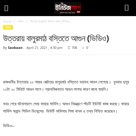
Home
দুর্ঘটনা
উত্তরায় বালুরমাঠ বস্তিতে আগুন (ভিডিও)
দুর্ঘটনা
উত্তরায় বালুরমাঠ বস্তিতে আগুন (ভিডিও)
By
Saobaan
-
April 21, 2021 , 4:30 pm
708
0
Facebook
Twitter
Pinteres
Copy URL
রাজধানীর উত্তরার ১০ নম্বর সেক্টরের বালুরমাঠ বস্তিতে ভয়াবহ আগুন লেগেছে। বুধবার দুপুর
১২টা ২০ মিনিটে আগুন লাগে। প্রাথমিকভাবে আগুন লাগার কারণ জানা যায়নি।
খবর পেয়ে ঘটনাস্থলে গেছে ফায়ার সার্ভিস। আগুন নিয়ন্ত্রণে পাঁচটি ইউনিট কাজ করছে। ফায়ার
সার্ভিস অ্যান্ড সিভিল ডিফেন্সের ডিউটি অফিসার লিমা খানম এ তথ্য নিশ্চিত করেছেন।
ভিডিও–