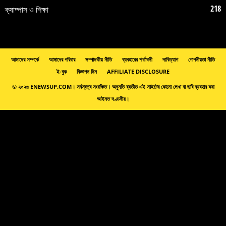
218
ক্যাম্পাস ও শিক্ষা
আমাদের সম্পর্কে
আমাদের পরিবার
সম্পাদকীয় নীতি
ব্যবহারের শর্তাবলী
দাবিত্যাগ
গোপনীয়তা নীতি
ই-বুক
বিজ্ঞাপন দিন
AFFILIATE DISCLOSURE
© ২০২৬ ENEWSUP.COM। সর্বস্বত্ব সংরক্ষিত। অনুমতি ব্যতীত এই সাইটের কোনো লেখা বা ছবি ব্যবহার করা
আইনত দণ্ডনীয়।