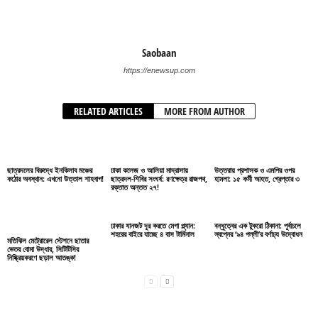
Saobaan
https://enewsup.com
RELATED ARTICLES
MORE FROM AUTHOR
ছাত্রদলের বিরুদ্ধে ইনকিলাব মঞ্চের
ঢাকা কলেজ ও আলিয়া মাদ্রাসায়
উত্তরায় প্রশাসক ও এমপির ওপর
কঠোর অবস্থান: এখনো উত্তাল শাহবাগ!
ছাত্রদল-শিবির সংঘর্ষ: রণক্ষেত্র রাজপথ,
হামলা: ১৫ কর্মী আহত, গ্রেপ্তার ৩
রক্তাত অন্তত ২৭!
ঢাকার যানজট দূর করতে মেগা প্ল্যান:
বন্ধুত্বের এক টুকরো ঠিকানা: পূর্বাচলে
শহরের বাইরে যাচ্ছে ৪ বাস টার্মিনাল
স্বপ্নের ‘৯৪ পল্লী’র বর্ণাঢ্য উদ্বোধন
মতিঝিল মেট্রোরেল স্টেশনে ছাতার
ভেতর বোমা উদ্ধার, সিটিটিসির
নিষ্ক্রিয়করণে ছড়াল আতঙ্ক!