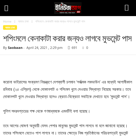
Home
আমার ঢাকা
শপিংমলে কেনাকাটা করার জন্যও লাগবে মুভমেন্ট পাস
আমার ঢাকা
শপিংমলে কেনাকাটা করার জন্যও লাগবে মুভমেন্ট পাস
By
Saobaan
-
April 24, 2021 , 2:29 pm
691
0
Facebook
Twitter
Pinteres
Copy URL
করোনা ভাইরাসের সংক্রমণ নিয়ন্ত্রণে দেশব্যাপী চলমান ‘সর্বাত্মক লকডাউন’ এর মধ্যেই আগামীকাল
রবিবার (২৫ এপ্রিল) থেকে দোকানপাট ও শপিংমল খুলে দেওয়ার সিদ্ধান্ত নিয়েছে সরকার। তবে
দোকানপাট খুলে দেওয়ার সিদ্ধান্ত হলেও ক্রেতা-বিক্রেতা সবাইকে দেখাতে হবে ‘মুভমেন্ট পাস’।
পুলিশ সদরদপ্তরের পক্ষ থেকে গণমাধ্যমকে এমনটিই বলা হয়েছে।
তবে আগের ঘোষণা অনুযায়ী যেসব পেশার মানুষের মুভমেন্ট পাস লাগবে না বলে জানানো হয়েছে।
তাদের শপিংমলে যেতেও পাশ লাগবে না। তাদের ক্ষেত্রে নিজ প্রতিষ্ঠানের পরিচয়পত্রই মুভমেন্ট