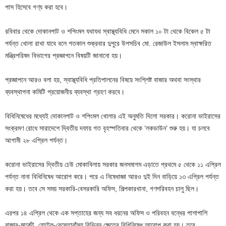
পাস হিসেবে গণ্য করা হবে।
রবিবার থেকে দোকানপাট ও শপিংমল যথাযথ স্বাস্থ্যবিধি মেনে সকাল ১০ টা থেকে বিকেল ৫ টা
পর্যন্ত খোলা রাখা যাবে বলে গতকাল শুক্রবার দুপুরে উপসচিব মো. রেজাউল ইসলাম স্বাক্ষরিত
মন্ত্রিপরিষদ বিভাগের প্রজ্ঞাপনে বিষয়টি জানানো হয়।
প্রজ্ঞাপনে আরও বলা হয়, স্বাস্থ্যবিধি প্রতিপালনের বিষয়ে সংশ্লিষ্ট বাজার অথবা সংস্থার
ব্যবস্থাপনা কমিটি প্রয়োজনীয় ব্যবস্থা গ্রহণ করবে।
বিধিনিষেধের মধ্যেই দোকানপাট ও শপিংমল খোলার এই অনুমতি দিলো সরকার। করোনা ভাইরাসের
সংক্রমণ রোধে সারাদেশে দ্বিতীয় দফায় গত বৃহস্পতিবার থেকে ‘লকডাউন’ শুরু হয়। যা চলবে
আগামী ২৮ এপ্রিল পর্যন্ত।
করোনা ভাইরাসের দ্বিতীয় ঢেউ মোকাবিলায় সরকার জনসমাগম এড়াতে প্রথমে ৫ থেকে ১১ এপ্রিল
পর্যন্ত নানা বিধিনিষেধ আরোপ করে। পরে এ নিষেধাজ্ঞা আরও দুই দিন বাড়িয়ে ১৩ এপ্রিল পর্যন্ত
করা হয়। তবে সে সময় সরকারি-বেসরকারি অফিস, শিল্পকারখানা, গণপরিবহন চালু ছিল।
এরপর ১৪ এপ্রিল থেকে এক সপ্তাহের জন্য সব ধরনের অফিস ও পরিবহন বন্ধের পাশাপাশি
বাজার-মার্কেট, হোটেল-রেস্তোরাঁসহ বিভিন্ন ক্ষেত্রে বিধিনিষেধ আরোপ করা হয়। তবে