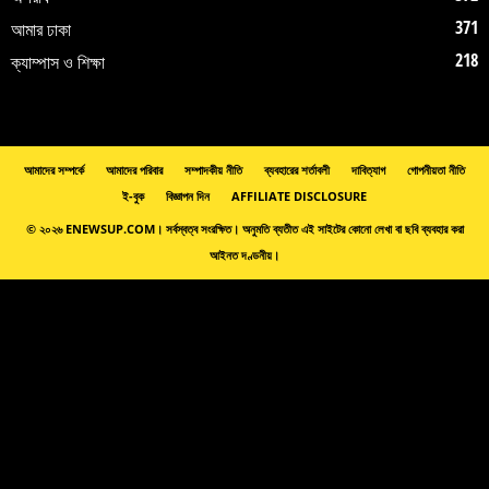
371
আমার ঢাকা
218
ক্যাম্পাস ও শিক্ষা
আমাদের সম্পর্কে
আমাদের পরিবার
সম্পাদকীয় নীতি
ব্যবহারের শর্তাবলী
দাবিত্যাগ
গোপনীয়তা নীতি
ই-বুক
বিজ্ঞাপন দিন
AFFILIATE DISCLOSURE
© ২০২৬ ENEWSUP.COM। সর্বস্বত্ব সংরক্ষিত। অনুমতি ব্যতীত এই সাইটের কোনো লেখা বা ছবি ব্যবহার করা
আইনত দণ্ডনীয়।