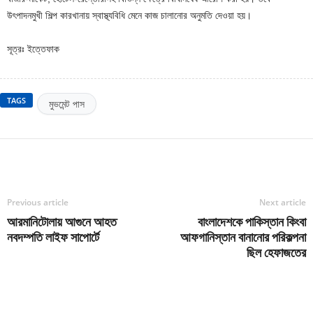
উৎপাদনমুখী শিল্প কারখানায় স্বাস্থ্যবিধি মেনে কাজ চালানোর অনুমতি দেওয়া হয়।
সূত্রঃ ইত্তেফাক
TAGS
মুভমেন্ট পাস
Previous article
Next article
আরমানিটোলায় আগুনে আহত
বাংলাদেশকে পাকিস্তান কিংবা
নবদম্পতি লাইফ সাপোর্টে
আফগানিস্তান বানানোর পরিকল্পনা
ছিল হেফাজতের