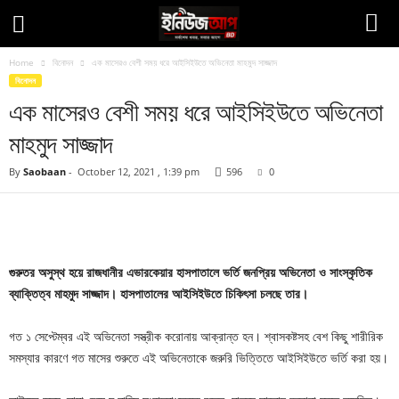
Home
বিনোদন
এক মাসেরও বেশী সময় ধরে আইসিইউতে অভিনেতা মাহমুদ সাজ্জাদ
বিনোদন
এক মাসেরও বেশী সময় ধরে আইসিইউতে অভিনেতা
মাহমুদ সাজ্জাদ
By
Saobaan
-
October 12, 2021 , 1:39 pm
596
0
Facebook
Twitter
Pinteres
Copy URL
গুরুতর অসুস্থ হয়ে রাজধানীর এভারকেয়ার হাসপাতালে ভর্তি জনপ্রিয় অভিনেতা ও সাংস্কৃতিক
ব্যাক্তিত্ব মাহমুদ সাজ্জাদ। হাসপাতালের আইসিইউতে চিকিৎসা চলছে তার।
গত ১ সেপ্টেম্বর এই অভিনেতা সস্ত্রীক করোনায় আক্রান্ত হন। শ্বাসকষ্টসহ বেশ কিছু শারীরিক
সমস্যার কারণে গত মাসের শুরুতে এই অভিনেতাকে জরুরি ভিত্তিতে আইসিইউতে ভর্তি করা হয়।