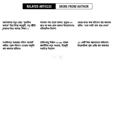
RELATED ARTICLES
MORE FROM AUTHOR
ভালোবাসার নতুন মোড়: ‘মুসাফির
সালমান শাহ হত্যা মামলা: মৃত্যুর ৩০
মেয়ের জন্য ক্ষমা চাইলেন বাবা কায়সার
ক্যাফে’ ঘিরে মিশ্র অনুভূতি, তবু প্রীতি-
বছর পর কবর থেকে মরদেহ উত্তোলনের
হামিদ: ‘ওকে সবাই মাফ করে দেবেন’
চন্দরদের নিয়ে আসছে সিজন ২
ঐতিহাসিক নির্দেশ!
সংকটাপন্ন অবস্থায় লাইফ সাপোর্টে
তামিলনাড়ু নির্বাচন ২০২৬: তারকা
১৩ কোটি টাকা আত্মসাতের অভিযোগ:
কারিনা: দ্রুত বিদেশে নেওয়ার আকুতি
রাজনীতির নতুন অধ্যায়, ত্রিমুখী
চিত্রনায়িকা পূজা চেরির বাবা কারাগারে
বাবা কায়সার হামিদের
লড়াইয়ে উত্তাপ