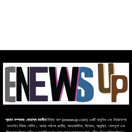
প্রধান সম্পাদক: মোহাম্মদ মহসীন
ইনিউজ আপ (enewsup.com) একটি আধুনিক এবং নির্ভরযোগ্য
অনলাইন নিউজ পোর্টাল। আমরা সর্বশেষ জাতীয়, আন্তর্জাতিক, বিনোদন, প্রযুক্তি, খেলাধুলা এবং