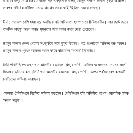
ভাইয়ের জন্য দোয়া চেয়ে ম হামিদ সংবাদমাধ্যমকে বলেন, মাহমুদ সাজ্জাদ করোনা মুক্ত হয়েছিল।
তারপর শারীরিক জটিলতা বেড়ে যাওয়ায় তাকে আইসিইউতে নেওয়া হয়েছে।
দীর্ঘ ১ মাসেরও বেশি সময় ধরে জনপ্রিয় এই অভিনেতা হাসপাতালে চিকিৎসাধীন। তার ছোট ছেলে
তানজিম মাহমুদ অঞ্জন বাবার সুস্থতার জন্য সবার কাছে দোয়া চেয়েছেন।
মাহমুদ সাজ্জাদ শৈশব থেকেই সংস্কৃতির সঙ্গে যুক্ত ছিলেন। পরে মঞ্চনাটকে অভিনয় শুরু করেন।
মাহমুদ সাজ্জাদ প্রথম অভিনয় করেন জহির রায়হানের ‘সংসার’ সিনেমায়।
তিনি পরিচিতি পেয়েছেন খান আতাউর রহমানের ‘ঝড়ের পাখি’, আজিজ আজহারের ‘চোখের জলে’
সিনেমায় অভিনয় করে।তিনি খান আতাউর রহমানের ‘ঝড়ের পাখি’, ‘আপন পর’সহ বেশ কয়েকটি
চলচ্চিত্রে অভিনয় করেছেন।
একসময় টেলিভিশনে নিয়মিত অভিনয় করতেন। টেলিভিশনে তাঁর অভিনীত প্রথম ধারাবাহিক নাটক
‘সকাল সন্ধ্যা’।