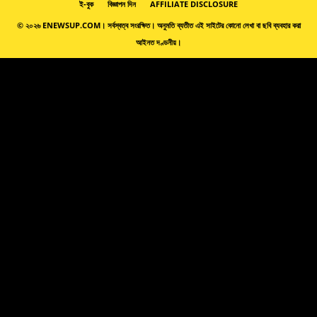
ই-বুক
বিজ্ঞাপন দিন
AFFILIATE DISCLOSURE
© ২০২৬ ENEWSUP.COM। সর্বস্বত্ব সংরক্ষিত। অনুমতি ব্যতীত এই সাইটের কোনো লেখা বা ছবি ব্যবহার করা
আইনত দণ্ডনীয়।