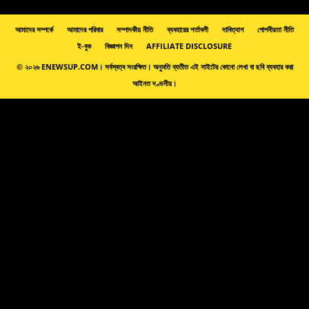
আমাদের সম্পর্কে
আমাদের পরিবার
সম্পাদকীয় নীতি
ব্যবহারের শর্তাবলী
দাবিত্যাগ
গোপনীয়তা নীতি
ই-বুক
বিজ্ঞাপন দিন
AFFILIATE DISCLOSURE
© ২০২৬ ENEWSUP.COM। সর্বস্বত্ব সংরক্ষিত। অনুমতি ব্যতীত এই সাইটের কোনো লেখা বা ছবি ব্যবহার করা
আইনত দণ্ডনীয়।