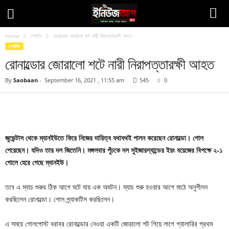
Home
স্পোর্টস
রোনাল্ডোর জোরালো শটে নারী নিরাপত্তারক্ষী আহত
স্পোর্টস
রোনাল্ডোর জোরালো শটে নারী নিরাপত্তারক্ষী আহত
By
Saobaan
-
September 16, 2021 , 11:55 am
545
0
Facebook
Twitter
Pinteres
Copy URL
জুভেন্টাস থেকে ম্যানইউতে ফিরে নিজের দায়িত্ব যথাযথই পালন করেছেন রোনাল্ডো। গোল
পেয়েছেন। যদিও তার দল জিতেনি। মঙ্গলবার পুঁচকে দল সুইজারল্যান্ডের ইয়ং বয়েজের বিপক্ষে ২-১
গোলে হেরে গেছে ম্যানইউ।
তবে এ ম্যাচ শুরুর ঠিক আগে ঘটে যায় এক অঘটন। ম্যাচ শুরু হওয়ার আগে মাঠে অনুশীলন
করছিলেন রোনাল্ডো। গোল প্র্যাকটিস করছিলেন।
এ সময়ে গোলপোস্ট বরাবর রোনাল্ডোর নেওয়া একটি জোরালো শট গিয়ে লাগে গ্যালারির প্রথম