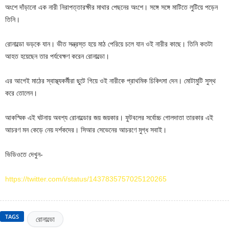
অংশে দাঁড়ানো এক নারী নিরাপত্তারক্ষীর মাথার পেছনের অংশে। সঙ্গে সঙ্গে মাটিতে লুটিয়ে পড়েন
তিনি।
রোনাল্ডো ভড়কে যান। ভীত সন্ত্রস্ত হয়ে মাঠ পেরিয়ে চলে যান ওই নারীর কাছে। তিনি কতটা
আহত হয়েছেন তার পর্যবেক্ষণ করেন রোনাল্ডো।
এর আগেই মাঠের স্বাস্থ্যকর্মীরা ছুটে গিয়ে ওই নারীকে প্রাথমিক চিকিৎসা দেন। মোটামুটি সুস্থ
করে তোলেন।
আকস্মিক এই ঘটনায় অবশ্য রোনাল্ডোর জয় জয়কার। ফুটবলের সর্বোচ্চ গোলদাতা তারকার এই
আচরণ মন কেড়ে নেয় দর্শকদের। সিআর সেভেনের আচরণে মুগ্ধ সবাই।
ভিডিওতে দেখুন-
https://twitter.com/i/status/1437835757025120265
TAGS
রোনাল্ডো