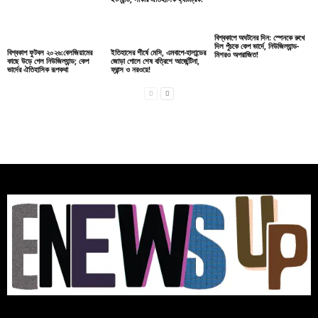
বিশ্বকাপে অঘটনের দিন: স্পেনকে রুখে
দিল পুঁচকে কেপ ভার্দে, নিউজিল্যান্ড-
বিশ্বকাপ ফুটবল ২০২৬:বেলজিয়ামের
ইতিহাসের শীর্ষে মেসি, এমবাপে-হালান্ডের
মিশরও অপরাজিত!
কাছে উড়ে গেল নিউজিল্যান্ড; কেপ
জোড়া গোলে শেষ বত্রিশে আর্জেন্টিনা,
ভার্দের ঐতিহাসিক রূপকথা
ফ্রান্স ও নরওয়ে!