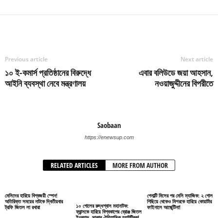
Previous article
Next article
১০ ই-কমার্স প্রতিষ্ঠানের বিরুদ্ধে
এবার বলিউডে জয়া আহসান,
আইনি ব্যবস্থা নেবে মন্ত্রণালয়
নওয়াজুদ্দীনের বিপরীতে
Saobaan
https://enewsup.com
RELATED ARTICLES
MORE FROM AUTHOR
মেসিদের হারিয়ে বিশ্বজয়ী স্পেন!
পেনাল্টি মিসের পর মেসি ম্যাজিক: ২ গোল
অতিরিক্ত সময়ের নাটকে দ্বিতীয়বার
পিছিয়ে থেকেও মিশরকে হারিয়ে কোয়ার্টার
১০ গোলের রুদ্ধশ্বাস মহানাটক:
ট্রফি জিতল লা রখারা
ফাইনালে আর্জেন্টিনা!
ফ্রান্সকে হারিয়ে বিশ্বকাপের ব্রোঞ্জ জিতল
ইংল্যান্ড, সাকার ঐতিহাসিক হ্যাটট্রিক!