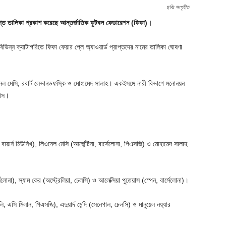
ছবিঃ সংগৃহীত
ষিপ্ত তালিকা প্রকাশ করেছে আন্তর্জাতিক ফুটবল ফেডারেশন (ফিফা)।
বিভিন্ন ক্যাটাগরিতে ফিফা ফেয়ার প্লে অ্যাওয়ার্ড প্রাপ্তদের নামের তালিকা ঘোষণা
েল মেসি, রবার্ট লেভানডফস্কি ও মোহামেদ সালাহ। একইসঙ্গে নারী বিভাগে মনোনয়ন
লাস।
 বায়ার্ন মিউনিখ), লিওনেল মেসি (আর্জেন্টিনা, বার্সেলোনা, পিএসজি) ও মোহামেদ সালাহ
োনা), স্যাম কের (অস্ট্রেলিয়া, চেলসি) ও আলেক্সিয়া পুতেয়াস (স্পেন, বার্সেলোনা)।
ি, এসি মিলান, পিএসজি), এদুয়ার্দ মেন্দি (সেনেগাল, চেলসি) ও মানুয়েল নয়্যার