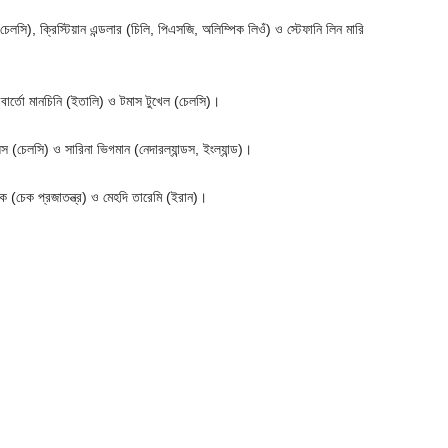
 চেলসি), ক্রিস্টিয়ান এন্ডলার (চিলি, পিএসজি, অলিম্পিক লিওঁ) ও স্টেফানি লিন মারি
 রবার্তো মানচিনি (ইতালি) ও টমাস টুখেল (চেলসি)।
স (চেলসি) ও সারিনা ভিগমান (নেদারল্যান্ডস, ইংল্যান্ড)।
িক (চেক প্রজাতন্ত্র) ও মেহদি তারেমি (ইরান)।