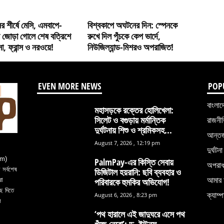
র শীর্ষে মেসি, এমবাপে-
বিশ্বকাপে অঘটনের দিন: স্পেনকে
ের জোড়া গোলে শেষ বত্রিশে
রুখে দিল পুঁচকে কেপ ভার্দে,
িনা, ফ্রান্স ও নরওয়ে!
নিউজিল্যান্ড-মিশরও অপরাজিত!
EVEN MORE NEWS
POP
বাংলাদ
মহাসড়কে রক্তের হোলিখেলা:
সিলেট ও বগুড়ায় মর্মান্তিক
রাজনী
দুর্ঘটনায় শিশু ও শ্রমিকসহ...
আন্তর্
August 7, 2026 , 12:19 pm
দুর্ঘটনা
om)
PalmPay-এর কিস্তি সেবায়
অপরা
সর্বশেষ
ডিজিটাল হয়রানি: ছবি ব্যবহার ও
আমার 
রা
পরিবারকে হুমকির অভিযোগ!
ে দিতে
ক্যাম্প
August 6, 2026 , 8:23 pm
ল
‘পথ হারালে এই জাদুঘরে এসে পথ