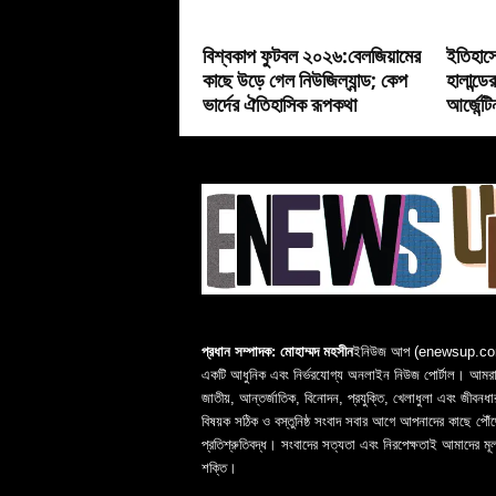
বিশ্বকাপ ফুটবল ২০২৬:বেলজিয়ামের
ইতিহাসে
কাছে উড়ে গেল নিউজিল্যান্ড; কেপ
হালান্ড
ভার্দের ঐতিহাসিক রূপকথা
আর্জেন্ট
প্রধান সম্পাদক: মোহাম্মদ মহসীন
ইনিউজ আপ (enewsup.c
একটি আধুনিক এবং নির্ভরযোগ্য অনলাইন নিউজ পোর্টাল। আমরা 
জাতীয়, আন্তর্জাতিক, বিনোদন, প্রযুক্তি, খেলাধুলা এবং জীবনধা
বিষয়ক সঠিক ও বস্তুনিষ্ঠ সংবাদ সবার আগে আপনাদের কাছে পৌঁছ
প্রতিশ্রুতিবদ্ধ। সংবাদের সত্যতা এবং নিরপেক্ষতাই আমাদের মূ
শক্তি।