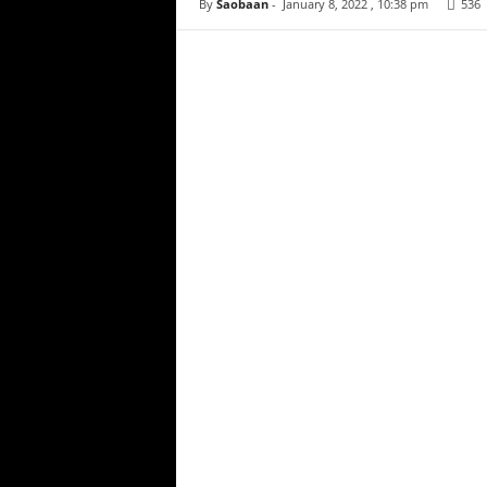
By
Saobaan
-
January 8, 2022 , 10:38 pm
536
Facebook
Copy URL