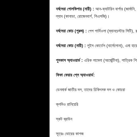
বর্ষসেরা গোলকিপার (নারী) :
আন-ক্যাটরিন বার্গার (জার্মানি,
ল্যাব (কানাডা, রোজেনবার্গ, পিএসজি)।
বর্ষসেরা কোচ (পুরুষ) :
পেপ গার্দিওলা (ম্যানচেস্টার সিটি),
বর্ষসেরা কোচ (নারী) :
লুইস কোর্তেস (বার্সেলোনা), এমা হায়ে
পুসকাস অ্যাওয়ার্ড :
এরিক লামেলা (আর্জেন্টিনা), পাত্রিক শ
ফিফা ফেয়ার প্লে অ্যাওয়ার্ড:
ডেনমার্ক জাতীয় দল, তাদের চিকিৎসক দল ও কোচরা
ক্লদিও রানিয়েরি
স্কট ব্রাউন
সূত্রঃ ভোরের কাগজ