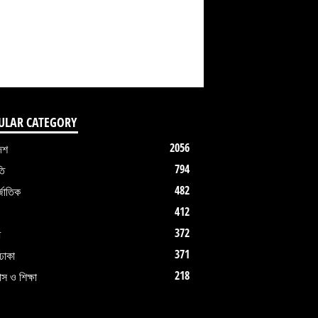
ULAR CATEGORY
2056
েশ
794
তি
482
জাতিক
412
372
ধ
371
ঢাকা
218
াস ও শিক্ষা