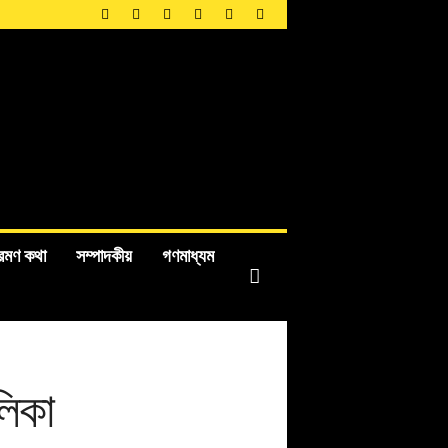
রমণ কথা
সম্পাদকীয়
গণমাধ্যম
লিকা