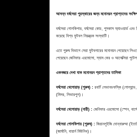
আসন্ন বর্ষসেরা পুরস্কারের জন্য মনোনয়ন প্রাপ্তদের সংক্
বর্ষসেরা গোলকিপার, বর্ষসেরা কোচ, পুসকাস অ্যাওয়ার্ড এবং 
করেছে বিশ্ব ফুটবল নিয়ন্ত্রক সংস্থাটি।
এতে পুরুষ বিভাগে সেরা ফুটবলারের মনোনয়ন পেয়েছেন লিওন
পেয়েছেন জেনিফার এরমোসো, স্যাম কের ও আলেক্সিয়া পুটে
একনজরে দেখা যাক মনোনয়ন প্রাপ্তদের তালিকা
বর্ষসেরা খেলোয়াড় (পুরুষ) :
রবার্ট লেভানডফস্কি (পোল্যান্ড,
(মিসর, লিভারপুল)।
বর্ষসেরা খেলোয়াড় (নারী) :
জেনিফার এরমোসো (স্পেন, বার্সেল
বর্ষসেরা গোলকিপার (পুরুষ) :
জিয়ানলুইজি দোন্নারুম্মা (ইতাল
(জার্মানি, বায়ার্ন মিউনিখ)।