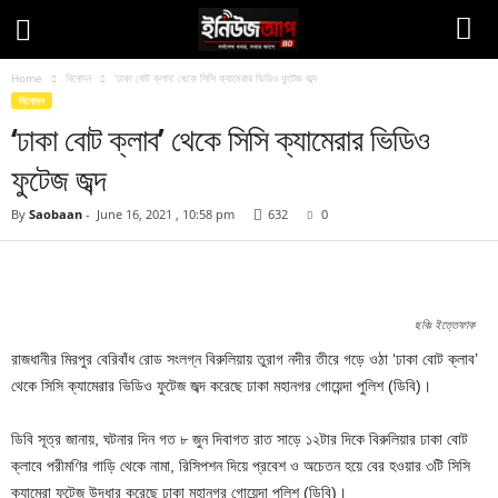
Home
বিনোদন
‘ঢাকা বোট ক্লাব’ থেকে সিসি ক্যামেরার ভিডিও ফুটেজ জব্দ
বিনোদন
‘ঢাকা বোট ক্লাব’ থেকে সিসি ক্যামেরার ভিডিও
ফুটেজ জব্দ
By
Saobaan
-
June 16, 2021 , 10:58 pm
632
0
Facebook
Twitter
Pinteres
Copy URL
ছবিঃ ইত্তেফাক
রাজধানীর মিরপুর বেরিবাঁধ রোড সংলগ্ন বিরুলিয়ায় তুরাগ নদীর তীরে গড়ে ওঠা ‘ঢাকা বোট ক্লাব’
থেকে সিসি ক্যামেরার ভিডিও ফুটেজ জব্দ করেছে ঢাকা মহানগর গোয়েন্দা পুলিশ (ডিবি)।
ডিবি সূত্র জানায়, ঘটনার দিন গত ৮ জুন দিবাগত রাত সাড়ে ১২টার দিকে বিরুলিয়ার ঢাকা বোট
ক্লাবে পরীমণির গাড়ি থেকে নামা, রিসিপশন দিয়ে প্রবেশ ও অচেতন হয়ে বের হওয়ার ৩টি সিসি
ক্যামেরা ফুটেজ উদ্ধার করেছে ঢাকা মহানগর গোয়েন্দা পুলিশ (ডিবি)।