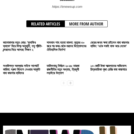
https://enewsup.com
RELATED ARTICLES
MORE FROM AUTHOR
ভালোবাসার নতুন মোড়: ‘মুসাফির
সালমান শাহ হত্যা মামলা: মৃত্যুর ৩০
মেয়ের জন্য ক্ষমা চাইলেন বাবা কায়সার
ক্যাফে’ ঘিরে মিশ্র অনুভূতি, তবু প্রীতি-
বছর পর কবর থেকে মরদেহ উত্তোলনের
হামিদ: ‘ওকে সবাই মাফ করে দেবেন’
চন্দরদের নিয়ে আসছে সিজন ২
ঐতিহাসিক নির্দেশ!
সংকটাপন্ন অবস্থায় লাইফ সাপোর্টে
তামিলনাড়ু নির্বাচন ২০২৬: তারকা
১৩ কোটি টাকা আত্মসাতের অভিযোগ:
কারিনা: দ্রুত বিদেশে নেওয়ার আকুতি
রাজনীতির নতুন অধ্যায়, ত্রিমুখী
চিত্রনায়িকা পূজা চেরির বাবা কারাগারে
বাবা কায়সার হামিদের
লড়াইয়ে উত্তাপ