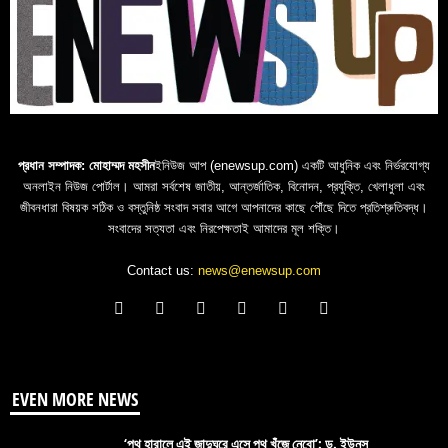
প্রধান সম্পাদক: মোহাম্মদ মহসীন
ইনিউজ আপ (enewsup.com) একটি আধুনিক এবং নির্ভরযোগ্য
অনলাইন নিউজ পোর্টাল। আমরা সর্বশেষ জাতীয়, আন্তর্জাতিক, বিনোদন, প্রযুক্তি, খেলাধুলা এবং
জীবনধারা বিষয়ক সঠিক ও বস্তুনিষ্ঠ সংবাদ সবার আগে আপনাদের কাছে পৌঁছে দিতে প্রতিশ্রুতিবদ্ধ।
সংবাদের সত্যতা এবং নিরপেক্ষতাই আমাদের মূল শক্তি।
Contact us:
news@enewsup.com
EVEN MORE NEWS
‘পথ হারালে এই জাদুঘরে এসে পথ খুঁজে নেবো’: ড. ইউনূস