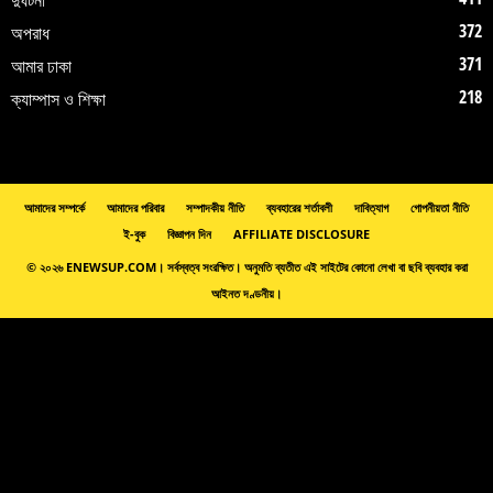
372
অপরাধ
371
আমার ঢাকা
218
ক্যাম্পাস ও শিক্ষা
আমাদের সম্পর্কে
আমাদের পরিবার
সম্পাদকীয় নীতি
ব্যবহারের শর্তাবলী
দাবিত্যাগ
গোপনীয়তা নীতি
ই-বুক
বিজ্ঞাপন দিন
AFFILIATE DISCLOSURE
© ২০২৬ ENEWSUP.COM। সর্বস্বত্ব সংরক্ষিত। অনুমতি ব্যতীত এই সাইটের কোনো লেখা বা ছবি ব্যবহার করা
আইনত দণ্ডনীয়।