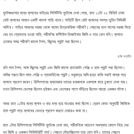
ফুটেজগুলোর মধ্যে ক্লাবের বাইরের সিসিটিভি ফুটেজে দেখা গেছে, রাত ১২টা ২২ মিনিটে ঢাকা
বোট ক্লাবের সামনে একটি কালো গাড়ি থামে। গাড়িটি ছিল বোট ক্লাবের সদস্য তুহিন সিদ্দিকী
অমি’র। গাড়ির সামনের দরজা থেকে নামেন চিত্রনায়িকা পরীমণি। পেছনের ডান পাশের দরজা দিয়ে
বের হন গ্রেফতার হওয়া অমি, পরীমণির কস্টিউম ডিজাইনার জিমি ও তার বোন বনি। ক্লাবে
ঢোকার সময় পরীমণি কালো টপস, জিন্সের প্যান্ট পরা ছিলেন।
ছবিঃ সংগৃহীত
বনি লাল টপস, সঙ্গে জিন্সের প্যান্ট এবং জিমি কালো হাতাকাটা গেঞ্জি ও হাফ প্যান্ট পরা ছিলেন।
অমির পরনে ছিল সাদা গেঞ্জি ও গ্যাবার্ডিনের প্যান্ট। শুধুমাত্র অমি ছাড়া বাকি সবাই মাস্ক পরে
ক্লাবে প্রবেশ করেন। রিসিপশনের ক্যামেরায় তাদের চারজনকে একসঙ্গে বারে ঢুকতে দেখা যায়।
তখন রিসিপশন ডেস্কে ছিলেন দুইজন এবং ডেস্কের পাশে দাঁড়িয়ে ছিলেন আরো একজন স্টাফ।
অথচ রাত ১১টার মধ্যে ক্লাব ও বার বন্ধ হয়ে যাওয়ার কথা ছিলো। ড্রেস কোড অনুযায়ী জিমিকে
হাফ প্যান্ট পড়ে ক্লাবের ভেতরে প্রবেশ করতে দেয়ারও কথা না।
রাত ২টায় রিসিপশনের সিসিটিভি ফুটেজে দেখা যায়, পরীমণিকে অচেতন অবস্থায় কোলে নিয়ে বের
হন জিমি ও একজন সিকিউরিটি গার্ড। পেছনে দৌড়াচ্ছিলেন তার বোন বনি। তাদের পেছনে