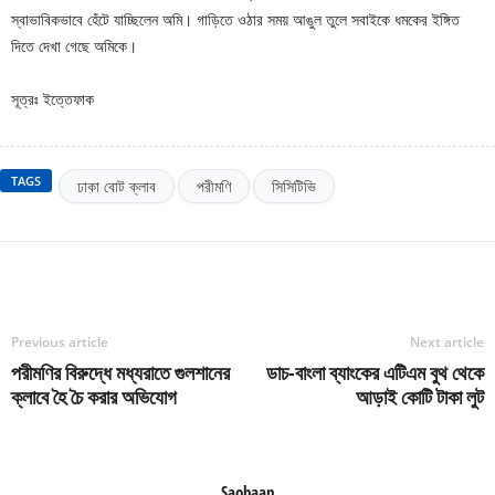
স্বাভাবিকভাবে হেঁটে যাচ্ছিলেন অমি। গাড়িতে ওঠার সময় আঙুল তুলে সবাইকে ধমকের ইঙ্গিত
দিতে দেখা গেছে অমিকে।
সূত্রঃ ইত্তেফাক
TAGS
ঢাকা বোট ক্লাব
পরীমণি
সিসিটিভি
Previous article
Next article
পরীমণির বিরুদ্ধে মধ্যরাতে গুলশানের
ডাচ-বাংলা ব্যাংকের এটিএম বুথ থেকে
ক্লাবে হৈ চৈ করার অভিযোগ
আড়াই কোটি টাকা লুট
Saobaan