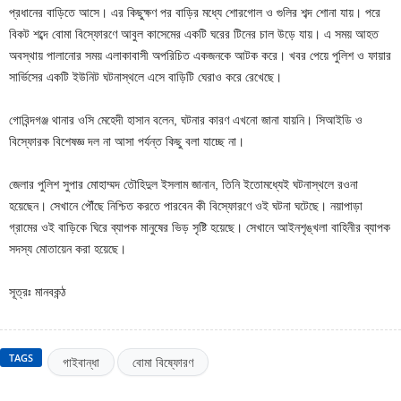
প্রধানের বাড়িতে আসে। এর কিছুক্ষণ পর বাড়ির মধ্যে শোরগোল ও গুলির শব্দ শোনা যায়। পরে
বিকট শব্দে বোমা বিস্ফোরণে আবুল কাসেমের একটি ঘরের টিনের চাল উড়ে যায়। এ সময় আহত
অবস্থায় পালানোর সময় এলাকাবাসী অপরিচিত একজনকে আটক করে। খবর পেয়ে পুলিশ ও ফায়ার
সার্ভিসের একটি ইউনিট ঘটনাস্থলে এসে বাড়িটি ঘেরাও করে রেখেছে।
গোবিন্দগঞ্জ থানার ওসি মেহেদী হাসান বলেন, ঘটনার কারণ এখনো জানা যায়নি। সিআইডি ও
বিস্ফোরক বিশেষজ্ঞ দল না আসা পর্যন্ত কিছু বলা যাচ্ছে না।
জেলার পুলিশ সুপার মোহাম্মদ তৌহিদুল ইসলাম জানান, তিনি ইতোমধ্যেই ঘটনাস্থলে রওনা
হয়েছেন। সেখানে পৌঁছে নিশ্চিত করতে পারবেন কী বিস্ফোরণে ওই ঘটনা ঘটেছে। নয়াপাড়া
গ্রামের ওই বাড়িকে ঘিরে ব্যাপক মানুষের ভিড় সৃষ্টি হয়েছে। সেখানে আইনশৃঙ্খলা বাহিনীর ব্যাপক
সদস্য মোতায়েন করা হয়েছে।
সূত্রঃ মানবকন্ঠ
TAGS
গাইবান্ধা
বোমা বিষ্ফোরণ