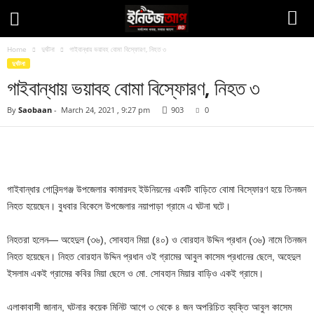
Home
দুর্ঘটনা
গাইবান্ধায় ভয়াবহ বোমা বিস্ফোরণ, নিহত ৩
দুর্ঘটনা
গাইবান্ধায় ভয়াবহ বোমা বিস্ফোরণ, নিহত ৩
By
Saobaan
-
March 24, 2021 , 9:27 pm
903
0
Facebook
Twitter
Pinteres
Copy URL
গাইবান্ধার গোবিন্দগঞ্জ উপজেলার কামারদহ ইউনিয়নের একটি বাড়িতে বোমা বিস্ফোরণ হয়ে তিনজন
নিহত হয়েছেন। বুধবার বিকেলে উপজেলার নয়াপাড়া গ্রামে এ ঘটনা ঘটে।
নিহতরা হলেন— অহেদুল (৩৬), সোবহান মিয়া (৪০) ও বোরহান উদ্দিন প্রধান (৩৬) নামে তিনজন
নিহত হয়েছেন। নিহত বোরহান উদ্দিন প্রধান ওই গ্রামের আবুল কাসেম প্রধানের ছেলে, অহেদুল
ইসলাম একই গ্রামের কবির মিয়া ছেলে ও মো. সোবহান মিয়ার বাড়িও একই গ্রামে।
এলাকাবাসী জানান, ঘটনার কয়েক মিনিট আগে ৩ থেকে ৪ জন অপরিচিত ব্যক্তি আবুল কাসেম