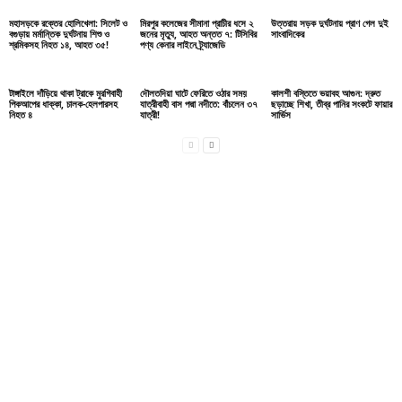
মহাসড়কে রক্তের হোলিখেলা: সিলেট ও
মিরপুর কলেজের সীমানা প্রাচীর ধসে ২
উত্তরায় সড়ক দুর্ঘটনায় প্রাণ গেল দুই
বগুড়ায় মর্মান্তিক দুর্ঘটনায় শিশু ও
জনের মৃত্যু, আহত অন্তত ৭: টিসিবির
সাংবাদিকের
শ্রমিকসহ নিহত ১৪, আহত ৩৫!
পণ্য কেনার লাইনে ট্র্যাজেডি
টাঙ্গাইলে দাঁড়িয়ে থাকা ট্রাকে মুরগিবাহী
দৌলতদিয়া ঘাটে ফেরিতে ওঠার সময়
কালশী বস্তিতে ভয়াবহ আগুন: দ্রুত
পিকআপের ধাক্কা, চালক-হেলপারসহ
যাত্রীবাহী বাস পদ্মা নদীতে: বাঁচলেন ৩৭
ছড়াচ্ছে শিখা, তীব্র পানির সংকটে ফায়ার
নিহত ৪
যাত্রী!
সার্ভিস