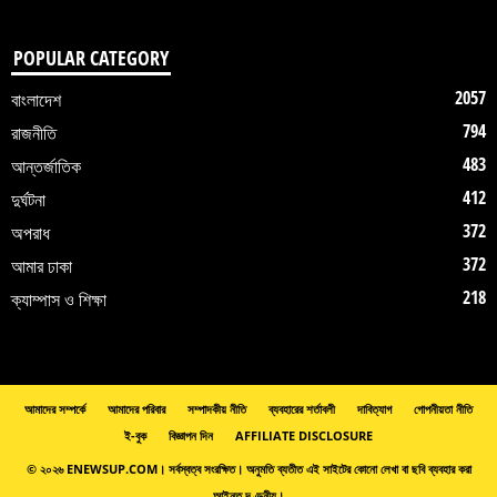
POPULAR CATEGORY
2057
বাংলাদেশ
794
রাজনীতি
483
আন্তর্জাতিক
412
দুর্ঘটনা
372
অপরাধ
372
আমার ঢাকা
218
ক্যাম্পাস ও শিক্ষা
আমাদের সম্পর্কে
আমাদের পরিবার
সম্পাদকীয় নীতি
ব্যবহারের শর্তাবলী
দাবিত্যাগ
গোপনীয়তা নীতি
ই-বুক
বিজ্ঞাপন দিন
AFFILIATE DISCLOSURE
© ২০২৬ ENEWSUP.COM। সর্বস্বত্ব সংরক্ষিত। অনুমতি ব্যতীত এই সাইটের কোনো লেখা বা ছবি ব্যবহার করা
আইনত দণ্ডনীয়।