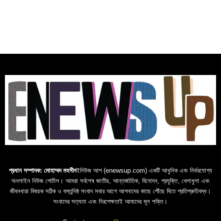
প্রধান সম্পাদক: মোহাম্মদ মহসীন
ইনিউজ আপ (enewsup.com) একটি আধুনিক এবং নির্ভরযোগ্য
অনলাইন নিউজ পোর্টাল। আমরা সর্বশেষ জাতীয়, আন্তর্জাতিক, বিনোদন, প্রযুক্তি, খেলাধুলা এবং
জীবনধারা বিষয়ক সঠিক ও বস্তুনিষ্ঠ সংবাদ সবার আগে আপনাদের কাছে পৌঁছে দিতে প্রতিশ্রুতিবদ্ধ।
সংবাদের সত্যতা এবং নিরপেক্ষতাই আমাদের মূল শক্তি।