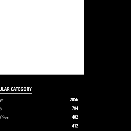
ULAR CATEGORY
2056
েশ
794
তি
482
জাতিক
412