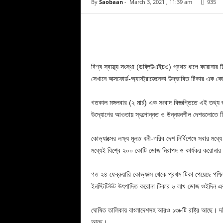
By
Saobaan
-
March 3, 2021 , 11:39 am
935
Facebook
Copy URL
বিশ্ব স্বাস্থ্য সংস্থা (ডব্লিউএইচও) প্রথম ধাপে করোন
সেখানে অক্সফোর্ড-অ্যাস্ট্রাজেনেকা উদ্ভাবিত টিকার এক 
গতকাল মঙ্গলবার (২ মার্চ) এক সংবাদ বিজ্ঞপ্তিতে এই তথ্
উদ্যোগের আওতায় স্বল্পোন্নত ও উন্নয়নশীল দেশগুলোতে ট
কোভ্যাক্সের লক্ষ্য মূলত ধনী-গরিব দেশ নির্বিশেষে সবার ম
মধ্যেই বিশ্বে ২০০ কোটি ডোজ নিরাপদ ও কার্যকর করোনার টি
গত ২৪ ফেব্রুয়ারি কোভ্যাক্স থেকে প্রথম টিকা পেয়েছে পশ্চ
ইনস্টিটিউট উৎপাদিত করোনা টিকার ৬ লাখ ডোজ ওইদিন এক
ঘোষিত তালিকায় বাংলাদেশসহ আরও ১৩৮টি রাষ্ট্র আছে। দক্
আছে।