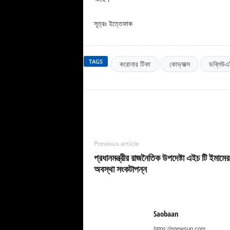
সূত্রঃ ইত্তেফাক
TAGS
করোনার টিকা
কোভ্যাক্স
ডব্লিউ
Previous article
প্রধানমন্ত্রীর রাজনৈতিক উপদেষ্টা এইচ টি ইমামের
অবস্থা সংকটাপন্ন
Saobaan
https://enewsup.com