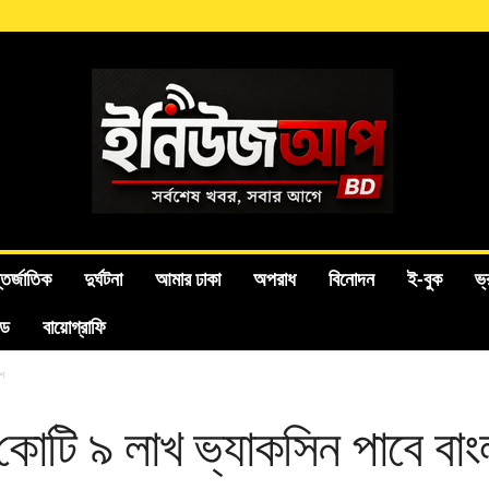
তর্জাতিক
দুর্ঘটনা
আমার ঢাকা
অপরাধ
বিনোদন
ই-বুক
ভ্
ইড
বায়োগ্রাফি
শ
 কোটি ৯ লাখ ভ্যাকসিন পাবে বা