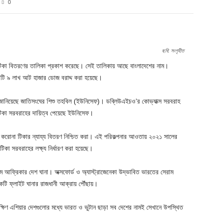
0
Twitter
Pinterest
WhatsApp
ছবি: সংগৃহীত
ার টিকা বিতরণের তালিকা প্রকাশ করেছে। সেই তালিকায় আছে বাংলাদেশের নাম।
কোটি ৯ লাখ আট হাজার ডোজ বরাদ্দ করা হয়েছে।
য জানিয়েছে জাতিসংঘের শিশু তহবিল (ইউনিসেফ)। ডব্লিউএইচও’র কোভ্যাক্স সরবরাহ
িকা সরবরাহের দায়িত্ব পেয়েছে ইউনিসেফ।
ধ্যে করোনা টিকার ন্যায্য বিতরণ নিশ্চিত করা। এই পরিকল্পনার আওতায় ২০২১ সালের
কা সরবরাহের লক্ষ্য নির্ধারণ করা হয়েছে।
িম আফ্রিকার দেশ ঘানা। অক্সফোর্ড ও অ্যাস্ট্রাজেনেকা উদ্ভাবিত ভারতের সেরাম
টি ফ্লাইট ঘানার রাজধানী আক্রায় পৌঁছায়।
ষিণ এশিয়ার দেশগুলোর মধ্যে ভারত ও ভুটান ছাড়া সব দেশের নামই সেখানে উপস্থিত