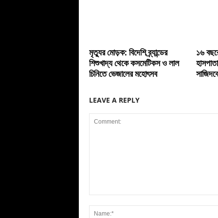
মৃত্যুর মোড়ক: বিদেশি ব্র্যান্ডের
১৬ বছরে
শিশুখাদ্য থেকে কসমেটিকস ও লাল
হাসপাতা
চিনিতে ভেজালের মহোৎসব
সাজিদক
LEAVE A REPLY