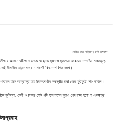
Twitter
Pinterest
WhatsApp
সাজিদ আল নাহিয়ান। ছবি: সমকাল
 প্রতীক্ষার অবসান ঘটিয়ে পারভেজ আহমেদ সুমন ও সুলতানা আক্তার দম্পতির কোলজুড়ে
 সেই সীমাহীন আনন্দ মাত্র ৭ মাসেই বিষাদে পরিণত হলো।
ালে হামে আক্রান্ত হয়ে চিকিৎসাধীন অবস্থায় মারা গেছে ফুটফুটে শিশু সাজিদ।
জে কুমিল্লা, ফেনী ও ঢাকার মোট ৭টি হাসপাতাল ঘুরেও শেষ রক্ষা হলো না একমাত্র
টনাপ্রবাহ