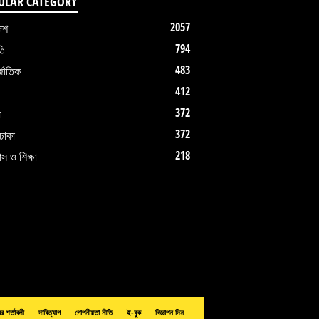
ULAR CATEGORY
2057
েশ
794
তি
483
জাতিক
412
372
ধ
372
ঢাকা
218
াস ও শিক্ষা
ের শর্তাবলী
দাবিত্যাগ
গোপনীয়তা নীতি
ই-বুক
বিজ্ঞাপন দিন