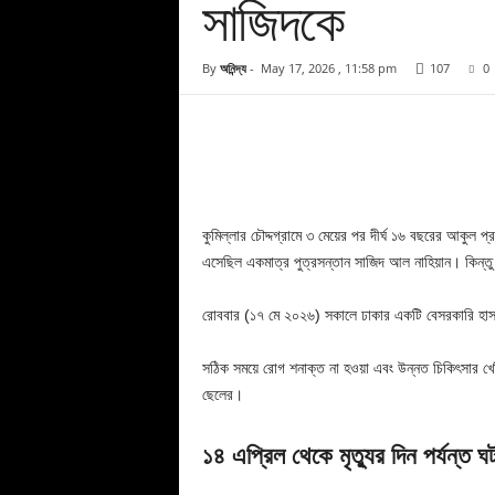
সাজিদকে
By
অনিন্দ্য
-
May 17, 2026 , 11:58 pm
107
0
Facebook
Copy URL
কুমিল্লার চৌদ্দগ্রামে ৩ মেয়ের পর দীর্ঘ ১৬ বছরের আকুল
এসেছিল একমাত্র পুত্রসন্তান সাজিদ আল নাহিয়ান। কিন্তু
রোববার (১৭ মে ২০২৬) সকালে ঢাকার একটি বেসরকারি হাসপাত
সঠিক সময়ে রোগ শনাক্ত না হওয়া এবং উন্নত চিকিৎসার খোঁ
ছেলের।
১৪ এপ্রিল থেকে মৃত্যুর দিন পর্যন্ত ঘ