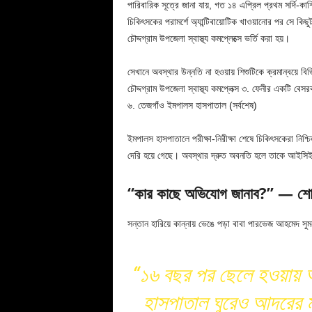
পারিবারিক সূত্রে জানা যায়, গত ১৪ এপ্রিল প্রথম সর্দি-
চিকিৎসকের পরামর্শে অ্যান্টিবায়োটিক খাওয়ানোর পর সে ক
চৌদ্দগ্রাম উপজেলা স্বাস্থ্য কমপ্লেক্সে ভর্তি করা হয়।
সেখানে অবস্থার উন্নতি না হওয়ায় শিশুটিকে ক্রমান্বয়ে বিভ
চৌদ্দগ্রাম উপজেলা স্বাস্থ্য কমপ্লেক্স ৩. ফেনীর একটি বে
৬. তেজগাঁও ইমপালস হাসপাতাল (সর্বশেষ)
ইমপালস হাসপাতালে পরীক্ষা-নিরীক্ষা শেষে চিকিৎসকেরা নিশ্
দেরি হয়ে গেছে। অবস্থার দ্রুত অবনতি হলে তাকে আইসিই
“কার কাছে অভিযোগ জানাব?” — শোকাচ
সন্তান হারিয়ে কান্নায় ভেঙে পড়া বাবা পারভেজ আহমেদ সুম
“১৬ বছর পর ছেলে হওয়ায় 
হাসপাতাল ঘুরেও আদরের ম