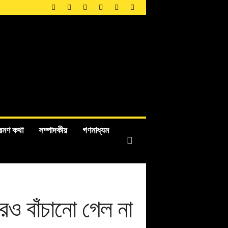
রমণ কথা
সম্পাদকীয়
গণমাধ্যম
েও বাঁচানো গেল না