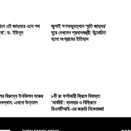
ালে এই জাদুঘরে এসে পথ
জুলাই গণঅভ্যুত্থান স্মৃতি জাদুঘর’
েবো’: ড. ইউনূস
ঘুরে দেখলেন প্রধানমন্ত্রী: উন্মোচিত
হলো সংগ্রামের ইতিহাস
ের বিরুদ্ধে ইনকিলাব মঞ্চের
৮টি রং ফর্সাকারী ক্রিমে বিষাক্ত
বস্থান: এখনো উত্তাল
‘মার্কারি’: ব্যবহার ও বিক্রিতে
বিএসটিআই-এর জরুরি নিষেধাজ্ঞা!