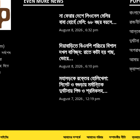
EVEN MORE NEWS
POP
বাংলাদ
না ফেরার দেশে লিওনেল মেসির
বাবা হোর্হে মেসি: ৬৮ বছর বয়সে...
রাজনী
August 8, 2026 , 6:32 pm
আন্তর্
দুর্ঘটনা
দিয়াবাড়িতে বিএনপি পরিচয়ে বিশাল
om)
অপরা
দখল বাণিজ্য: রাতে কাটা হয় গাছ,
সর্বশেষ
ভোরে...
আমার 
রা
ে দিতে
August 8, 2026 , 6:10 pm
ক্যাম্প
ল
মহাসড়কে রক্তের হোলিখেলা:
সিলেট ও বগুড়ায় মর্মান্তিক
দুর্ঘটনায় শিশু ও শ্রমিকসহ...
August 7, 2026 , 12:19 pm
সাইটের
আমাদের সম্পর্কে
আমাদের পরিবার
সম্পাদকীয় নীতি
ব্যবহার