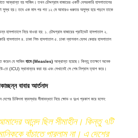
কাশিতে আক্রান্ত হয় সাজিদ। তখন চৌদ্দগ্রাম বাজারের একটি বেসরকারি হাসপাতালের
িছুটা সুস্থ হয়। তবে এক মাস পর গত ১২ মে আবারও গুরুতর অসুস্থ হয়ে পড়লে তাকে
িন্ন হাসপাতালে নিয়ে যাওয়া হয়: ১. চৌদ্দগ্রাম বাজারের প্রাইভেট হাসপাতাল ২.
সরকারি হাসপাতাল ৪. ঢাকা শিশু হাসপাতাল ৫. ঢাকা ন্যাশনাল হেলথ কেয়ার হাসপাতাল
চিত করেন যে সাজিদ
হামে (Measles)
আক্রান্ত হয়েছে। কিন্তু ততক্ষণে অনেক
উ-তে (ICU) স্থানান্তর করা হয় এবং সেখানেই সে শেষ নিশ্বাস ত্যাগ করে।
্ছন্ন বাবার আর্তনাদ
ন দেশের চিকিৎসা ব্যবস্থার সীমাবদ্ধতা নিয়ে ক্ষোভ ও দুঃখ প্রকাশ করে বলেন:
আমাদের আনন্দ ছিল সীমাহীন। কিন্তু ৭টি
ানিককে বাঁচাতে পারলাম না। এ দেশের