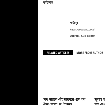
ফাইনাল
অনিন্দ্য
https://enewsup.com/
Aninda, Sub-Editor
RELATED ARTICLES
MORE FROM AUTHOR
‘পথ হারালে এই জাদুঘরে এসে পথ
জুলাই গ
খুঁজে নেবো’: ড. ইউনূস
ঘুরে দেখ