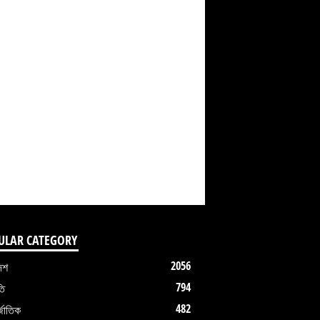
ULAR CATEGORY
2056
েশ
794
তি
482
জাতিক