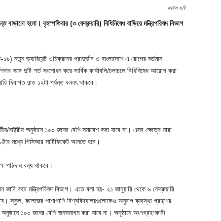
ফাইল ছবি
ত বাড়ানো হলো। বৃহস্পতিবার (৩ ফেব্রুয়ারি) বিধিনিষেধ বাড়িয়ে মন্ত্রিপরিষদ বিভাগ
) নতুন ভ্যারিয়েন্ট ওমিক্রনের প্রাদুর্ভাব ও বাংলাদেশে এ রোগের বর্তমান
শনার সঙ্গে দুটি শর্ত সংশোধন করে সার্বিক কার্যাবলি/চলাচলে বিধিনিষেধ আরোপ করা
়ারি দিবাগত রাত ১২টা পর্যন্ত বলবৎ থাকবে।
য়/রাষ্ট্রীয় অনুষ্ঠানে ১০০ জনের বেশি সমাবেশ করা যাবে না। এসব ক্ষেত্রে যারা
্টার মধ্যে পিসিআর সার্টিফিকেট আনতে হবে।
ক্ষে পাঠদান বন্ধ থাকবে।
ন জারি করে মন্ত্রিপরিষদ বিভাগ। এতে বলা হয়- ২১ জানুয়ারি থেকে ৬ ফেব্রুয়ারি
থাকবে। স্কুল, কলেজের পাশাপাশি বিশ্ববিদ্যালয়গুলোকেও অনুরূপ ব্যবস্থা গ্রহণের
িক অনুষ্ঠানে ১০০ জনের বেশি জনসমাগম করা যাবে না। অনুষ্ঠানে অংশগ্রহণকারী