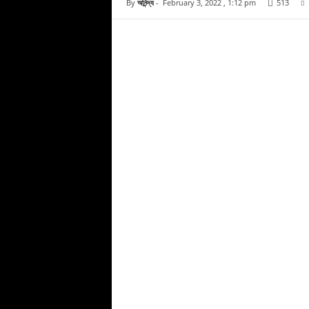
By
অনিন্দ্য
-
February 3, 2022 , 1:12 pm
513
Facebook
Copy URL