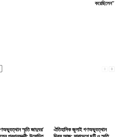
করেছিলেন”
ণঅভ্যুত্থান স্মৃতি জাদুঘর’
ঐতিহাসিক জুলাই গণঅভ্যুত্থান
লেন প্রধানমন্ত্রী: উন্মোচিত
দিবস আজ: সারাদেশে ছুটি ও স্মৃতি