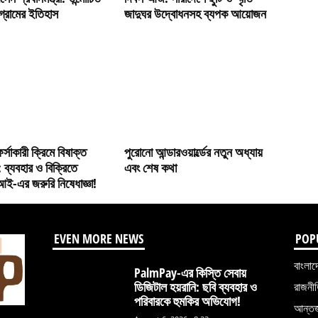
্রামের ইতিহাস
জাদুঘর উদ্বোধনসহ ব্যপক আয়োজন
র্সাকারী ক্রিমে বিষাক্ত
পুরোনো আন্ডারওয়ার্ল্ডের নতুন অধ্যায়
ি’: ব্যবহার ও বিক্রিতে
এবং শেষ কথা
ই-এর জরুরি নিষেধাজ্ঞা!
EVEN MORE NEWS
POP
বাংলাদ
PalmPay-এর কিস্তি সেবায়
ডিজিটাল হয়রানি: ছবি ব্যবহার ও
রাজনী
পরিবারকে হুমকির অভিযোগ!
আন্তর্