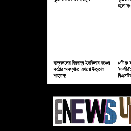
হলো সংগ
ছাত্রদলের বিরুদ্ধে ইনকিলাব মঞ্চের
৮টি রং ফ
কঠোর অবস্থান: এখনো উত্তাল
‘মার্কার
শাহবাগ!
বিএসটিআ