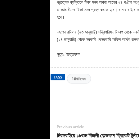
প্রত্যেক ব্যক্তিকে টিকা সনদ অথবা আগের ২৪ ঘণ্টার মধ্যে 
ও কর্মচারীদের টিকা সনদ গ্রহণ করতে হবে। বাসার বাইরে সব
হবে।
এছাড়া রবিবার (২৩ জানুয়ারি) মন্ত্রিপরিষদ বিভাগ থেকে এ
(২৪ জানুয়ারি) থেকে সরকারি-বেসরকারি অফিস অর্ধেক জনবল
সূত্রঃ ইত্তেফাক
TAGS
বিধিনিষেধ
Previous article
মিরসরাইয়ে ১৮তম বিজলী গোল্ডকাপ ক্রিকেট টুর্নামেন