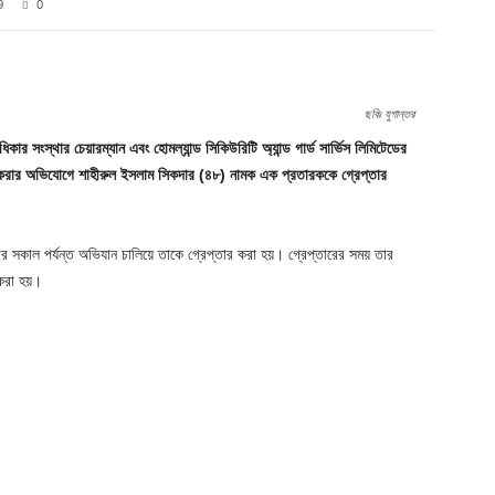
9
0
Twitter
Pinterest
WhatsApp
ছবিঃ যুগান্তর
ার সংস্থার চেয়ারম্যান এবং হোমল্যান্ড সিকিউরিটি অ্যান্ড গার্ড সার্ভিস লিমিটেডের
র করার অভিযোগে শাহীরুল ইসলাম সিকদার (৪৮) নামক এক প্রতারককে গ্রেপ্তার
র সকাল পর্যন্ত অভিযান চালিয়ে তাকে গ্রেপ্তার করা হয়। গ্রেপ্তারের সময় তার
 করা হয়।