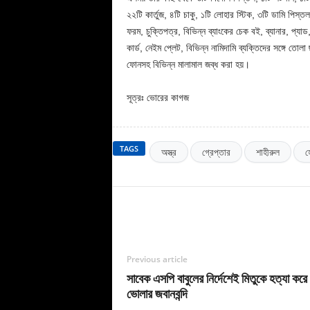
২২টি কার্তুজ, ৪টি চাকু, ১টি লোহার স্টিক, ৩টি ডামি পিস্তল
ফরম, চুক্তিপত্র, বিভিন্ন ব্যাংকের চেক বই, ব্যানার, প্যাড
কার্ড, নেইম প্লেট, বিভিন্ন নামিদামি ব্যক্তিদের সঙ্গে তোল
ফোনসহ বিভিন্ন মালামাল জব্ধ করা হয়।
সূত্রঃ ভোরের কাগজ
TAGS
অস্ত্র
গ্রেপ্তার
শাহীরুল
হ
Previous article
সাবেক এসপি বাবুলের নির্দেশেই মিতুকে হত্যা করে 
ভোলার জবানবন্দি