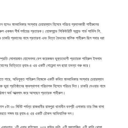
াতন হলেও মানবাধিকার সংস্থার চেয়ারম্যান হিসেবে পরিচয় প্রদানকারী শাহীরুলের
ীরুল একজন শীর্ষ পর্যায়ের প্রতারক। হোমল্যান্ড সিকিউরিটি অ্যান্ড গার্ড সার্ভিস লি.
 ও চাকরি প্রদানের নামে প্রতারনা এবং বিত্ত বৈভবের মালিক শাহীরুল ছিল সবার ধরা
 সম্প্রতি সোলায়মান হোসেনসহ বেশ কয়েকজন ভুক্তভোগী প্রতারক শাহিরুল ইসলাম
োগের ভিত্তিতে র‌্যাব-৪ এর একটি গোয়েন্দা দল ছায়া তদন্ত শুরু করে।
নতে পারে, অভিযুক্ত শাহিরুল নিজেকে একটি কথিত মানবাধিকার সংস্থার চেয়ারম্যান
 নামক ভুয়া প্রতিষ্ঠানের ব্যবস্থাপনা পরিচালক হিসেবে পরিচয় দিত। চাকরি দেওয়ার নামে
পরিমাণ অর্থ আত্মসাৎ করে আসছেন প্রতারক শাহীরুল।
 ৮টা ৩০ মিনিট পর্যন্ত রাজধানীর রামপুরা থানাধীন বনশ্রী এলাকায় তার নিজ বাসা
ার করতে সক্ষম হয় র‌্যাব-৪ এর একটি চৌকস আভিযানিক দল।
 এয়ারগান, ১টি এয়ার রাইফেল, ২৩৭ রাউন্ড গুলি, ৫টি ম্যাগাজিন, ৫টি খালি খোসা,