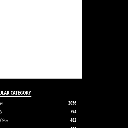
ULAR CATEGORY
2056
েশ
794
তি
482
জাতিক