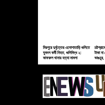
মিরপুরে দুর্বৃত্তের এলোপাতাড়ি গুলিতে
চট্টগ্রা
যুবদল কর্মী নিহত, গুলিবিদ্ধ ২:
টাকা না 
কাফরুল থানায় হত্যা মামলা
ভাঙচুর,