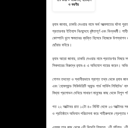
ও করণীয়
র‌্যাব জানায়, চাকরি দেওয়ার নামে অর্থ আত্মসাতের ঘটনা পুর
প্রতারনার ইতিহাস নিঃসন্দেহে ধৃষ্টতাপূর্ণ এবং ভিন্নধর্মী। শাহ
কোম্পানি খুলে ক্ষমতাধর ব্যক্তি হিসেবে নিজেকে উপস্থাপন
ছোঁয়ার বাইরে।
র‌্যাব আরো জানায়, চাকরি দেওয়ার নামে প্রতারণার বিষয়ে
সিকদারের বিরুদ্ধে র‌্যাব-৪ এ অভিযোগ দায়ের করেন। অভিয
গোপন তদন্তে ও স্থানীয়ভাবে প্রাপ্ত তথ্য থেকে র‌্যাব জা
এবং ‘হোমল্যান্ড সিকিউরিটি অ্যান্ড গার্ড সার্ভিস লিমিটেড’
মিথ্যা প্রলোভন দেখিয়ে সাধারণ মানুষের কাছ থেকে বিপুল 
গত ২২ অক্টোবর রাত ১২টা ৪০ মিনিট থেকে ২৩ অক্টোবর সকাল
ও প্রতিষ্ঠানে অভিযান পরিচালনা করে শাহীরুলকে গ্রেপ্ত
এসময় তার কাছ থেকে ৩টি বিদেশি পিস্তল, ১টি শর্টগান, ১টি