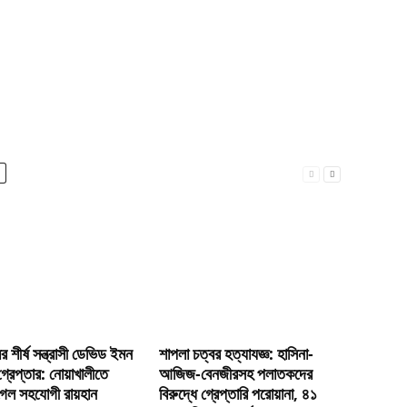
মের শীর্ষ সন্ত্রাসী ডেভিড ইমন
শাপলা চত্বর হত্যাযজ্ঞ: হাসিনা-
্রেপ্তার: নোয়াখালীতে
আজিজ-বেনজীরসহ পলাতকদের
েল সহযোগী রায়হান
বিরুদ্ধে গ্রেপ্তারি পরোয়ানা, ৪১