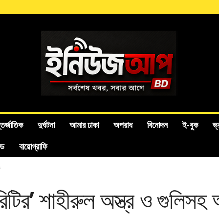
তর্জাতিক
দুর্ঘটনা
আমার ঢাকা
অপরাধ
বিনোদন
ই-বুক
ভ্
ইড
বায়োগ্রাফি
ক
রিটির’ শাহীরুল অস্ত্র ও গুলিস