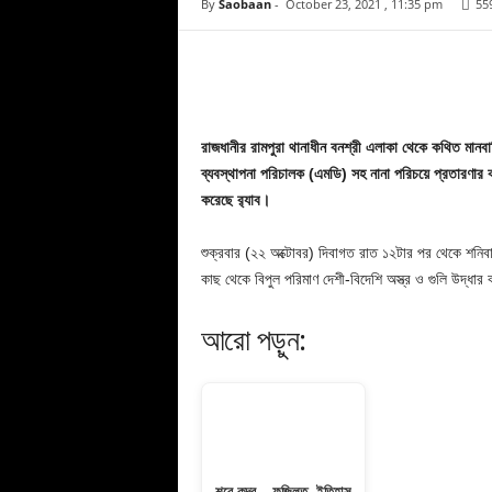
By
Saobaan
-
October 23, 2021 , 11:35 pm
55
Facebook
Copy URL
রাজধানীর রামপুরা থানাধীন বনশ্রী এলাকা থেকে কথিত মানবাধিক
ব্যবস্থাপনা পরিচালক (এমডি) সহ নানা পরিচয়ে প্রতারণা
করেছে র‌্যাব।
শুক্রবার (২২ অক্টোবর) দিবাগত রাত ১২টার পর থেকে শনিবা
কাছ থেকে বিপুল পরিমাণ দেশী-বিদেশি অস্ত্র ও গুলি উদ্ধার
আরো পড়ুন:
শবে কদর – ফজিলত, ইতিহাস