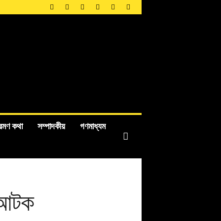
রমণ কথা
সম্পাদকীয়
গণমাধ্যম
হ আটক