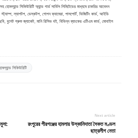
সহ হোমল্যান্ড সিকিউরিটি অ্যান্ড গার্ড সার্ভিস লিমিটেডের মাধ্যমে চাকরির আবেদন
, স্ট্যাম্প, ল্যাপটপ, ডেস্কটপ, গোপন ক্যামেরা, পাসপোর্ট, ভিজিটিং কার্ড, আইডি
া ছবি, বুলেট প্রুফ জ্যাকেট, মানি রিসিভ বই, বিভিন্ন ব্যাংকের এটিএম কার্ড, মোবাইল
োমল্যান্ড সিকিউরিটি
Next article
মুসা:
রংপুরের পীরগঞ্জের হামলায় উস্কানিদাতা সৈকত মণ্ডল
ছাত্রলীগ নেতা