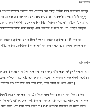
ছবিঃ সংগৃহীত
েশাগত দায়িত্ব পালনের জন্য সোমবার বেলা সাড়ে তিনটার দিকে সচিবালয়ে স্বাস্থ্য
 রাখা হয় এবং তার মোবাইল ফোন কেড়ে নেওয়া হয়। একপর্যায়ে সেখানে তিনি অসুস্থ
লেও তা দেয়নি পুলিশ। রাতে শাহবাগ থানায় অফিশিয়াল সিক্রেট আইনের (১৯২৩) ৩
গের ভিত্তিতে মামলাটি করেন স্বাস্থ্য সেবা বিভাগের উপসচিব ডা. মো. শিব্বির আহমেদ
বাস্থ্য মন্ত্রণালয়ে যান রোজিনা ইসলাম। স্বাস্থ্য মন্ত্রণালয়ের দাবি, করোনার
ও শরীরে লুকিয়ে রেখেছিলেন। এ সব নথি জনগণের সামনে এলে অন্যান্য দেশের কাছে
ছবিঃ সংগৃহীত
লাম দাবি করেছেন, সচিবের সঙ্গে দেখা করার জন্য তিনি পিএস সাইফুল ইসলামের রুমে
বের অভিযোগ তুলে তার সঙ্গে দুর্ব্যবহার করেন। একপর্যায়ে একজন পুলিশ কনস্টেবল
 আটকে রাখে বলে দাবি করে তিনি বলেন, তিনি কোনো নথিপত্র নেননি।
া মাইদুল ইসলাম প্রধান পরে রাত ৯টার দিকে সাংবাদিকদের জানান, সাংবাদিক রোজিনা
র্ণ ফাইল-নথির ছবি তোলেন। আর কিছু কাগজপত্র তিনি সঙ্গে নিয়ে যাচ্ছিলেন। একজন
্জ করে বলেন, এটা নিয়ে যেতে পারেন না। তখন পুলিশকে জানানোর পর মহিলা পুলিশ