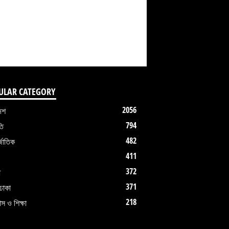
ULAR CATEGORY
2056
েশ
794
তি
482
জাতিক
411
372
ধ
371
ঢাকা
218
াস ও শিক্ষা