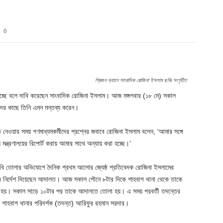
0
Twitter
Pinterest
WhatsApp
প্রিজন ভ্যানে সাংবাদিক রোজিনা ইসলাম ছবিঃ সংগৃহীত
রা হচ্ছে বলে দাবি করেছেন সাংবাদিক রোজিনা ইসলাম। আজ মঙ্গলবার (১৮ মে) সকাল
দের কাছে তিনি এমন মন্তব্য করেন।
ে নেওয়ার সময় গণমাধ্যমকর্মীদের প্রশ্নের জবাবে রোজিনা ইসলাম বলেন, ‘আমার সঙ্গে
য মন্ত্রণালয়ের রিপোর্ট করায় আমার সাথে অন্যায় করা হচ্ছে।’
বি তোলার অভিযোগে দৈনিক প্রথম আলোর জ্যেষ্ঠ প্রতিবেদক রোজিনা ইসলামের
নোর নির্দেশ দিয়েছেন আদালত। আজ সকাল পৌনে ৮টার দিকে শাহবাগ থানা থেকে তাকে
য়া হয়। সকাল সাড়ে ১০টার পর তাকে আদালতে তোলা হয়। এ সময় পরবর্তী তদন্তের
্তা শাহবাগ থানার পরিদর্শক (তদন্ত) আরিফুর রহমান সরদার।