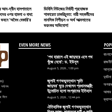
র আদ-দ্বীন হাসপাতালে
ডিবিসি নিউজের নির্বাহী প্রযোজক
কদের ওপর হামলা ও বাধা:
শাফায়েত চাকরিচ্যুত: নারী সহকর্মীদের
 ভবনে ‘অবৈধ বেকারি’র
মানসিক নিপীড়ন ও অর্থ আত্মসাতের
ভয়ংকর অভিযোগ!
EVEN MORE NEWS
POP
বাংলাদ
‘পথ হারালে এই জাদুঘরে এসে পথ
খুঁজে নেবো’: ড. ইউনূস
রাজনী
August 5, 2026 , 1:00 pm
আন্তর্
দুর্ঘটনা
জুলাই গণঅভ্যুত্থান স্মৃতি
om)
অপরা
জাদুঘর’ ঘুরে দেখলেন প্রধানমন্ত্রী:
সর্বশেষ
উন্মোচিত হলো সংগ্রামের ইতিহাস
আমার 
রা
ে দিতে
August 5, 2026 , 12:44 pm
ক্যাম্প
ল
ঐতিহাসিক জুলাই গণঅভ্যুত্থান
দিবস আজ: সারাদেশে ছুটি ও স্মৃতি