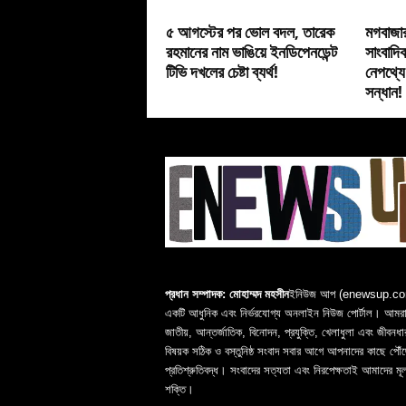
৫ আগস্টের পর ভোল বদল, তারেক
মগবাজা
রহমানের নাম ভাঙিয়ে ইনডিপেনডেন্ট
সাংবাদি
টিভি দখলের চেষ্টা ব্যর্থ!
নেপথ্যে
সন্ধান!
প্রধান সম্পাদক: মোহাম্মদ মহসীন
ইনিউজ আপ (enewsup.c
একটি আধুনিক এবং নির্ভরযোগ্য অনলাইন নিউজ পোর্টাল। আমরা 
জাতীয়, আন্তর্জাতিক, বিনোদন, প্রযুক্তি, খেলাধুলা এবং জীবনধা
বিষয়ক সঠিক ও বস্তুনিষ্ঠ সংবাদ সবার আগে আপনাদের কাছে পৌঁছ
প্রতিশ্রুতিবদ্ধ। সংবাদের সত্যতা এবং নিরপেক্ষতাই আমাদের মূ
শক্তি।