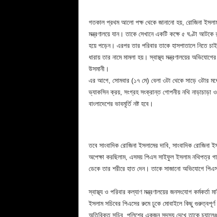
গতকাল প্রথম আলো পক্ষ থেকে জানানো হয়, রোজিনা ইসলাম প
মন্ত্রণালয়ে যান। তাকে সেখানে একটি কক্ষে ৫ ঘণ্টা আটকে
হয়ে পড়েন। এরপর তার পরিবার তাকে হাসপাতালে নিতে চাই
ধারায় তার নামে মামলা হয়। স্বাস্থ্য মন্ত্রণালয়ের অভিযো
উসমানী।
এর আগে, সোমবার (১৭ মে) বেলা ৩টা থেকে সাড়ে ৩টার মধ্যে স্
ভ্যাকসিন ক্রয়, সংগ্রহ সংক্রান্ত গোপনীয় নথি নাড়াচাড়া 
বাংলাদেশের ভাবমূর্তি নষ্ট হবে।
তবে সাংবাদিক রোজিনা ইসলামের দাবি, সাংবাদিক রোজিনা ইস
অপেক্ষা করছিলাম, এসময় পিএস সাইফুল ইসলাম নথিপত্র গায়ে
ডেকে তার শরীরে হাত দেন। তাকে সাজানো অভিযোগে পিএস
স্বাস্থ্য ও পরিবার কল্যাণ মন্ত্রণালয়ের জনসংযোগ কর্মকর্ত
ইসলাম সচিবের পিএসের রুমে ঢুকে মোবাইলে কিছু গুরুত্বপূ
অতিরিক্ত সচিব, পুলিশের একজন সদস্য দেখে তাকে চ্যালেঞ