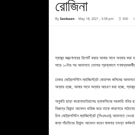
রোজিনা
By
Saobaan
-
May 18, 2021 , 3:58 pm
650
Facebook
Copy URL
স্বাস্থ্য মন্ত্রণালয়ের রিপোর্ট করায় আমার সাথে অন্যায় ক
সাড়ে ১০টার পর আদালতে তোলার প্রাক্কালে গণমাধ্যমকর্মী
ঢাকার মেট্রোপলিটন ম্যাজিস্ট্রেট মোহাম্মদ জসিমের আদালত
অন্যায় হচ্ছে, আমার সাথে অন্যায় আচরণ করা হচ্ছে, স্বাস্থ্
অনুমতি ছাড়া করোনাভাইরাসের ভ্যাকসিনের সরকারি নথির ছ
বিরুদ্ধে রিমান্ড আবেদন খারিজ করে তাকে কারাগারে পাঠা
চিফ মেট্রোপলিটন ম্যাজিস্ট্রেট (সিএমএম) আদালতে নেও
জন্য পাঁচদিনের রিমান্ড আবেদন করেন মামলার তদন্ত কর্মকর