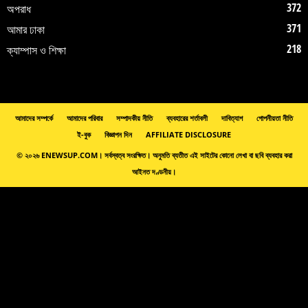
372
অপরাধ
371
আমার ঢাকা
218
ক্যাম্পাস ও শিক্ষা
আমাদের সম্পর্কে
আমাদের পরিবার
সম্পাদকীয় নীতি
ব্যবহারের শর্তাবলী
দাবিত্যাগ
গোপনীয়তা নীতি
ই-বুক
বিজ্ঞাপন দিন
AFFILIATE DISCLOSURE
© ২০২৬ ENEWSUP.COM। সর্বস্বত্ব সংরক্ষিত। অনুমতি ব্যতীত এই সাইটের কোনো লেখা বা ছবি ব্যবহার করা
আইনত দণ্ডনীয়।