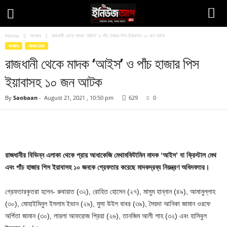
Home
অপরাধ
রাজধানী থেকে মাদক ‘আইস’ ও পাঁচ হাজার পিস ইয়াবাসহ ১০ জন আটক
অপরাধ
আমার ঢাকা
রাজধানী থেকে মাদক ‘আইস’ ও পাঁচ হাজার পিস
ইয়াবাসহ ১০ জন আটক
By
Saobaan
-
August 21, 2021 , 10:50 pm
629
0
Facebook
Twitter
Pinteres
Copy URL
রাজধানীর বিভিন্ন এলাকা থেকে প্রায় আধাকেজি মেথামফিটামিন মাদক ‘আইস’ বা ক্রিস্টাল মেথ
এবং পাঁচ হাজার পিস ইয়াবাসহ ১০ জনকে গ্রেফতার করেছে মাদকদ্রব্য নিয়ন্ত্রণ অধিদফতর।
গ্রেফতারকৃতরা হলেন- রুবায়াত (৩২), রোহিত হোসেন (২৭), মাসুম হান্নান (৪৯), আমানুল্লাহ
(৩০), মোহাইমিনুল ইসলাম ইভান (২৯), মুসা উইল বাবর (৩৯), সৈয়দা আনিকা জামান ওরফে
অর্পিতা জামান (৩০), লায়লা আফরোজ প্রিয়া (২৬), তানজিম আলী শাহ (৩২) এবং হাসিবুল