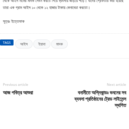
থেকে আইস নামের মাদক সেবন করতে গিয়ে ব্যবসায় জড়িয়ে পড়ে। যাদের গ্রেফতার করা হয়েছে
তারা এক গ্রাম আইস ১০ থেকে ১২ হাজার টাকায় কেনাবেচা করতো।
সূত্রঃ ইত্তেফাক
TAGS
আইস
ইয়াবা
মাদক
Previous article
Next article
আজ পবিত্র আশুরা
বনানীতে অগ্নিকান্ডঃ ভবনের সব
ব্যবসা প্রতিষ্ঠানের ট্রেড লাইসেন্স
স্থগিত