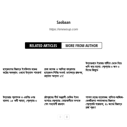
Saobaan
https://enewsup.com
RELATED ARTICLES
MORE FROM AUTHOR
উত্তরখানে ইয়াবার পার্টিতে ডেকে নিয়ে
গুলি করে হত্যা: গ্রেপ্তার ৩ জন ৩
ছাত্রদলের বিরুদ্ধে ইনকিলাব মঞ্চের
ঢাকা কলেজ ও আলিয়া মাদ্রাসায়
দিনের রিমান্ডে
কঠোর অবস্থান: এখনো উত্তাল শাহবাগ!
ছাত্রদল-শিবির সংঘর্ষ: রণক্ষেত্র রাজপথ,
রক্তাত অন্তত ২৭!
উত্তরায় প্রশাসক ও এমপির ওপর
চট্টগ্রামের শীর্ষ সন্ত্রাসী ডেভিড ইমন
শাপলা চত্বর হত্যাযজ্ঞ: হাসিনা-আজিজ-
হামলা: ১৫ কর্মী আহত, গ্রেপ্তার ৩
যশোরে গ্রেপ্তার: নোয়াখালীতে ফসকে
বেনজীরসহ পলাতকদের বিরুদ্ধে
গেল সহযোগী রায়হান
গ্রেপ্তারি পরোয়ানা, ৪১ জনের বিরুদ্ধে
চার্জ গ্রহণ