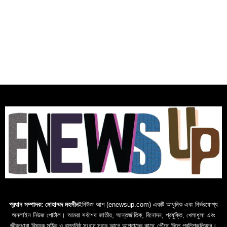
প্রধান সম্পাদক: মোহাম্মদ মহসীন
ইনিউজ আপ (enewsup.com) একটি আধুনিক এবং নির্ভরযোগ্য
অনলাইন নিউজ পোর্টাল। আমরা সর্বশেষ জাতীয়, আন্তর্জাতিক, বিনোদন, প্রযুক্তি, খেলাধুলা এবং
জীবনধারা বিষয়ক সঠিক ও বস্তুনিষ্ঠ সংবাদ সবার আগে আপনাদের কাছে পৌঁছে দিতে প্রতিশ্রুতিবদ্ধ।