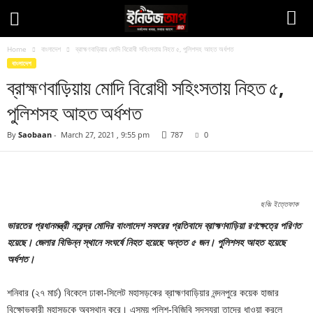
Home
বাংলাদেশ
ব্রাহ্মণবাড়িয়ায় মোদি বিরোধী সহিংসতায় নিহত ৫, পুলিশসহ আহত অর্ধশত
বাংলাদেশ
ব্রাহ্মণবাড়িয়ায় মোদি বিরোধী সহিংসতায় নিহত ৫,
পুলিশসহ আহত অর্ধশত
By
Saobaan
-
March 27, 2021 , 9:55 pm
787
0
Facebook
Twitter
Pinteres
Copy URL
ছবিঃ ইত্তেফাক
ভারতের প্রধানমন্ত্রী নরেন্দ্র মোদির বাংলাদেশ সফরের প্রতিবাদে ব্রাহ্মণবাড়িয়া রণক্ষেত্রে পরিণত
হয়েছে। জেলার বিভিন্ন স্থানে সংঘর্ষে নিহত হয়েছে অন্তত ৫ জন। পুলিশসহ আহত হয়েছে
অর্ধশত।
শনিবার (২৭ মার্চ) বিকেলে ঢাকা-সিলেট মহাসড়কের ব্রাহ্মণবাড়িয়ার নন্দনপুরে কয়েক হাজার
বিক্ষোভকারী মহাসড়কে অবস্থান করে। এসময় পুলিশ-বিজিবি সদস্যরা তাদের ধাওয়া করলে