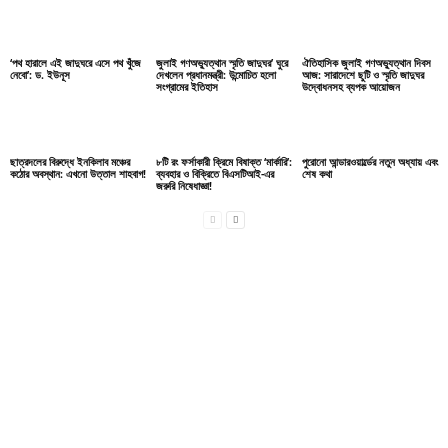
‘পথ হারালে এই জাদুঘরে এসে পথ খুঁজে
জুলাই গণঅভ্যুত্থান স্মৃতি জাদুঘর’ ঘুরে
ঐতিহাসিক জুলাই গণঅভ্যুত্থান দিবস
নেবো’: ড. ইউনূস
দেখলেন প্রধানমন্ত্রী: উন্মোচিত হলো
আজ: সারাদেশে ছুটি ও স্মৃতি জাদুঘর
সংগ্রামের ইতিহাস
উদ্বোধনসহ ব্যপক আয়োজন
ছাত্রদলের বিরুদ্ধে ইনকিলাব মঞ্চের
৮টি রং ফর্সাকারী ক্রিমে বিষাক্ত ‘মার্কারি’:
পুরোনো আন্ডারওয়ার্ল্ডের নতুন অধ্যায় এবং
কঠোর অবস্থান: এখনো উত্তাল শাহবাগ!
ব্যবহার ও বিক্রিতে বিএসটিআই-এর
শেষ কথা
জরুরি নিষেধাজ্ঞা!