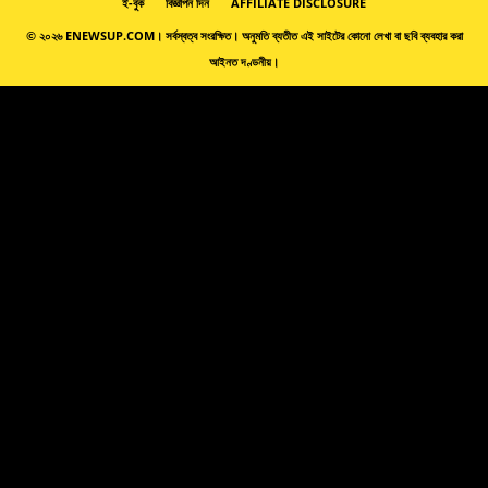
ই-বুক
বিজ্ঞাপন দিন
AFFILIATE DISCLOSURE
© ২০২৬ ENEWSUP.COM। সর্বস্বত্ব সংরক্ষিত। অনুমতি ব্যতীত এই সাইটের কোনো লেখা বা ছবি ব্যবহার করা
আইনত দণ্ডনীয়।