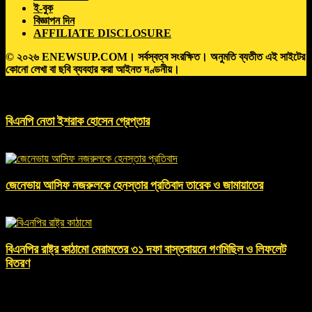
ই-বুক
বিজ্ঞাপন দিন
AFFILIATE DISCLOSURE
© ২০২৬ ENEWSUP.COM। সর্বস্বত্ব সংরক্ষিত। অনুমতি ব্যতীত এই সাইটের
কোনো লেখা বা ছবি ব্যবহার করা আইনত দণ্ডনীয়।
MORE STORIES
বিএনপি নেতা ইশরাক হোসেন গ্রেপ্তার
April 6, 2022 , 12:48 pm
জেনেভায় আসিফ নজরুলকে হেনস্তার প্রতিবাদ তারেক ও জামায়াতের
November 9, 2024 , 12:12 am
বিএনপির রাষ্ট্র কাঠামো মেরামতের ৩১ দফা বাস্তবায়নে গণমিছিল ও লিফলেট
বিতরণ
February 18, 2025 , 12:35 am