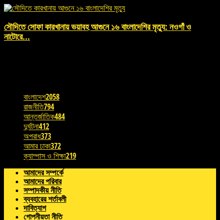
সৌদিতে সোফা কারখানায় ভয়াবহ আগুনে ১৬ বাংলাদেশির মৃত্যু: নওগাঁ ও
নাটোরে...
August 10, 2026 , 11:28 am
POPULAR CATEGORY
বাংলাদেশ
2058
রাজনীতি
794
আন্তর্জাতিক
484
দুর্ঘটনা
412
অপরাধ
373
আমার ঢাকা
372
ক্যাম্পাস ও শিক্ষা
219
আমাদের সম্পর্কে
আমাদের পরিবার
সম্পাদকীয় নীতি
ব্যবহারের শর্তাবলী
দাবিত্যাগ
গোপনীয়তা নীতি