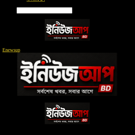
Search
Enewsup