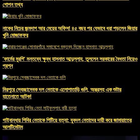
গোপন তথ্য
নাকের নিচের জন্মদাগ আর মেয়ের অফিস! ৪৫ বছর পর যেভাবে ধরা পড়লেন জিয়ার
খুনি মোজাফফর
‘ফার্মের মুরগি’ মন্তব্যে ক্ষুব্ধ হাসনাত আব্দুল্লাহ, তুললেন সরকারের বৈধতা নিয়েও
প্রশ্ন
মিরপুরে স্বেচ্ছাসেবক দল নেতাকে এলোপাতাড়ি গুলি, অস্ত্রসহ এক শুটার
হাতেনাতে আটক!
গাইবান্ধায় শিবির নেতাকে পিটিয়ে হত্যা: যুবদল নেতাদের দায়ী করে জামায়াতের
আলটিমেটাম