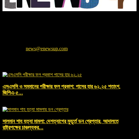
প্রধান সম্পাদক: মোহাম্মদ মহসীন
ইনিউজ আপ (enewsup.com) একটি আধুনিক এবং
নির্ভরযোগ্য অনলাইন নিউজ পোর্টাল। আমরা সর্বশেষ জাতীয়, আন্তর্জাতিক, বিনোদন,
প্রযুক্তি, খেলাধুলা এবং জীবনধারা বিষয়ক সঠিক ও বস্তুনিষ্ঠ সংবাদ সবার আগে আপনাদের
কাছে পৌঁছে দিতে প্রতিশ্রুতিবদ্ধ। সংবাদের সত্যতা এবং নিরপেক্ষতাই আমাদের মূল
শক্তি।
Contact us:
news@enewsup.com
EVEN MORE NEWS
এসএসসি ও সমমানের পরীক্ষার ফল প্রকাশ: পাসের হার ৬২.২৫ শতাংশ,
জিপিএ-৫...
August 10, 2026 , 1:20 pm
সালমান শাহ হত্যা মামলা: দেশত্যাগের মুহূর্তে ডন গ্রেপ্তার, আদালতে
রাষ্ট্রপক্ষের চাঞ্চল্যকর...
August 10, 2026 , 12:05 pm