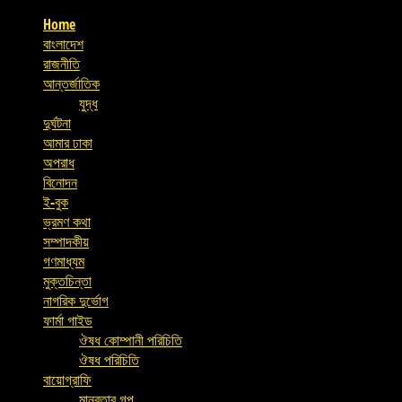
Home
বাংলাদেশ
রাজনীতি
আন্তর্জাতিক
যুদ্ধ
দুর্ঘটনা
আমার ঢাকা
অপরাধ
বিনোদন
ই-বুক
ভ্রমণ কথা
সম্পাদকীয়
গণমাধ্যম
মুক্তচিন্তা
নাগরিক দুর্ভোগ
ফার্মা গাইড
ঔষধ কোম্পানী পরিচিতি
ঔষধ পরিচিতি
বায়োগ্রাফি
মানবতার গল্প