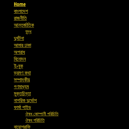
Home
বাংলাদেশ
রাজনীতি
আন্তর্জাতিক
যুদ্ধ
দুর্ঘটনা
আমার ঢাকা
অপরাধ
বিনোদন
ই-বুক
ভ্রমণ কথা
সম্পাদকীয়
গণমাধ্যম
মুক্তচিন্তা
নাগরিক দুর্ভোগ
ফার্মা গাইড
ঔষধ কোম্পানী পরিচিতি
ঔষধ পরিচিতি
বায়োগ্রাফি