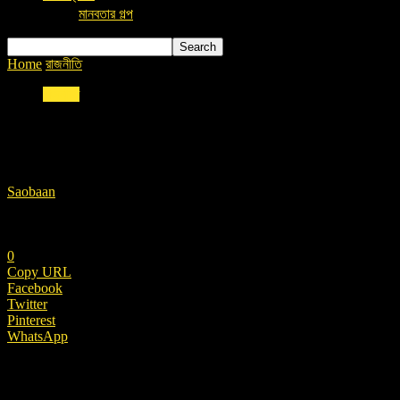
মানবতার গল্প
Home
রাজনীতি
বিএনপি নেতা ব্যারিস্টার মওদুদ আহমেদ আর নেই
রাজনীতি
বিএনপি নেতা ব্যারিস্টার মওদুদ আহমেদ আর নেই
By
Saobaan
-
March 16, 2021 , 7:46 pm
869
0
Copy URL
Facebook
Twitter
Pinterest
WhatsApp
ফাইল ছবি