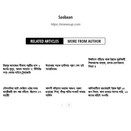
Saobaan
https://enewsup.com
RELATED ARTICLES
MORE FROM AUTHOR
টাঙ্গাইলে দাঁড়িয়ে থাকা ট্রাকে মুরগিবাহী
পিকআপের ধাক্কা, চালক-হেলপারসহ
মিরপুর কলেজের সীমানা প্রাচীর ধসে ২
উত্তরায় সড়ক দুর্ঘটনায় প্রাণ গেল দুই
নিহত ৪
জনের মৃত্যু, আহত অন্তত ৭: টিসিবির
সাংবাদিকের
পণ্য কেনার লাইনে ট্র্যাজেডি
দৌলতদিয়া ঘাটে ফেরিতে ওঠার সময়
কালশী বস্তিতে ভয়াবহ আগুন: দ্রুত
কালিহাতীতে রডবোঝাই ট্রাক উল্টে ১৫
যাত্রীবাহী বাস পদ্মা নদীতে: বাঁচলেন ৩৭
ছড়াচ্ছে শিখা, তীব্র পানির সংকটে ফায়ার
জন নিহত: থানা চত্বরে লাশের সারি, ১৩
যাত্রী!
সার্ভিস
জনের বাড়িই নওগাঁয়