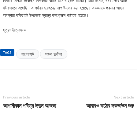
বিষয়টি নিশ্চিত করেছেন ফকিরহাট থানার ওসি খাইরুল আনাম। তিনি জানান, খবর পেয়ে আমরা
ঘটনাস্থলে এসেছি। এ পর্যন্ত ছয়জনের লাশ উদ্ধার করা হয়েছে। একজনকে গুরুতর আহত
অবস্থায় ফকিরহাট উপজেলা স্বাস্থ্য কমপ্লেক্সে পাঠানো হয়েছে।
সূত্রঃ ইত্তেফাক
TAGS
বাগেরহাট
সড়ক দুর্ঘটনা
Previous article
Next article
আগামীকাল পবিত্র ঈদুল আজহা
আবারও কঠোর লকডাউন শুরু