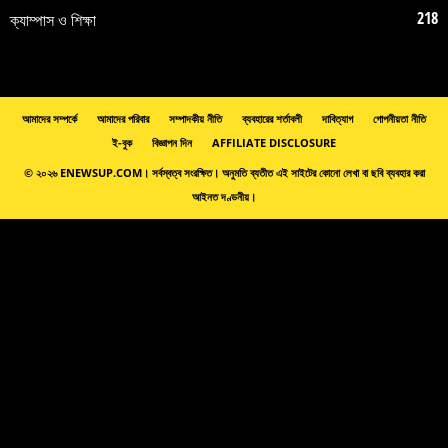
218
ক্যাম্পাস ও শিক্ষা
আমাদের সম্পর্কে
আমাদের পরিবার
সম্পাদকীয় নীতি
ব্যবহারের শর্তাবলী
দাবিত্যাগ
গোপনীয়তা নীতি
ই-বুক
বিজ্ঞাপন দিন
AFFILIATE DISCLOSURE
© ২০২৬ ENEWSUP.COM। সর্বস্বত্ব সংরক্ষিত। অনুমতি ব্যতীত এই সাইটের কোনো লেখা বা ছবি ব্যবহার করা
আইনত দণ্ডনীয়।