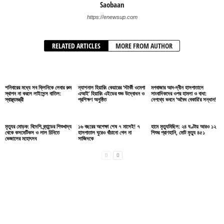
Saobaan
https://enewsup.com
RELATED ARTICLES
MORE FROM AUTHOR
শনিবারের মধ্যে সব ক্লিনিকে লেবার রুম
ন্যাশনাল হিয়ারিং কেয়ারের ‘স্টার্কী ওমেগা
মগবাজার আদ-দ্বীন হাসপাতালে
স্থাপন না করলে লাইসেন্স বাতিল:
এআই’ হিয়ারিং এইডের শুভ উদ্বোধন ও
সাংবাদিকদের ওপর হামলা ও বাধা:
স্বাস্থ্যমন্ত্রী
প্রশিক্ষণ অনুষ্ঠিত
নেপথ্যে ভবনে ‘অবৈধ বেকারি’র সন্ধান!
মৃত্যুর মোড়ক: বিদেশি ব্র্যান্ডের শিশুখাদ্য
১৬ বছরের অপেক্ষা শেষ ৭ মাসেই! ৭
হামে মৃত্যুমিছিল: ২৪ ঘণ্টায় আরও ১২
থেকে কসমেটিকস ও লাল চিনিতে
হাসপাতাল ঘুরেও বাঁচানো গেল না
শিশুর প্রাণহানি, মোট মৃত্যু ৪৫১
ভেজালের মহোৎসব
সাজিদকে