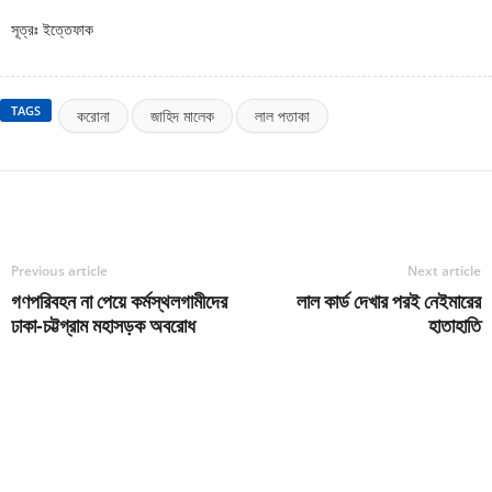
সূত্রঃ ইত্তেফাক
TAGS
করোনা
জাহিদ মালেক
লাল পতাকা
Previous article
Next article
গণপরিবহন না পেয়ে কর্মস্থলগামীদের
লাল কার্ড দেখার পরই নেইমারের
ঢাকা-চট্টগ্রাম মহাসড়ক অবরোধ
হাতাহাতি