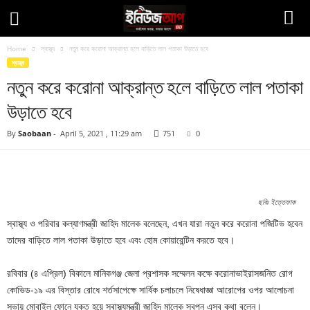
Home
স্বাস্থ্য
নতুন করে করোনা আক্রান্ত হলে বাড়িতে লাল পতাকা উড়াতে হবে
স্বাস্থ্য
নতুন করে করোনা আক্রান্ত হলে বাড়িতে লাল পতাকা
উড়াতে হবে
By
Saobaan
-
April 5, 2021 , 11:29 am
751
0
Facebook
Twitter
Pinteres
Copy URL
ছবিঃ ইত্তেফাক
স্বাস্থ্য ও পরিবার কল্যাণমন্ত্রী জাহিদ মালেক বলেছেন, এখন যারা নতুন করে করোনা পজিটিভ হবেন
তাদের বাড়িতে লাল পতাকা উড়াতে হবে এবং হোম কোয়ারেন্টিন করতে হবে।
রবিবার (৪ এপ্রিল) বিকালে মানিকগঞ্জ জেলা প্রশাসক সম্মেলন কক্ষে করোনাভাইরাসজনিত রোগ
কোভিড-১৯ এর বিস্তার রোধে শর্তসাপেক্ষে সার্বিক চলাচলে নিষেধাজ্ঞা আরোপের ওপর আলোচনা
সভায় মোবাইল ফোনে যুক্ত হয়ে স্বাস্থ্যমন্ত্রী জাহিদ মালেক স্বপন এসব কথা বলেন।