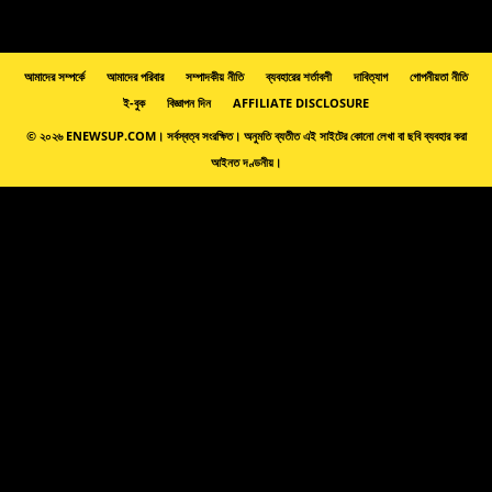
আমাদের সম্পর্কে
আমাদের পরিবার
সম্পাদকীয় নীতি
ব্যবহারের শর্তাবলী
দাবিত্যাগ
গোপনীয়তা নীতি
ই-বুক
বিজ্ঞাপন দিন
AFFILIATE DISCLOSURE
© ২০২৬ ENEWSUP.COM। সর্বস্বত্ব সংরক্ষিত। অনুমতি ব্যতীত এই সাইটের কোনো লেখা বা ছবি ব্যবহার করা
আইনত দণ্ডনীয়।