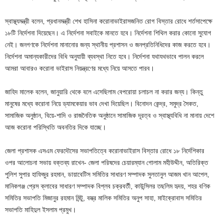
স্বাস্থ্যমন্ত্রী বলেন, প্রধানমন্ত্রী শেখ হাসিনা করোনাভাইরাসজনিত রোগ বিস্তার রোধে শর্তসাপেক্ষে
১৮টি নির্দেশনা দিয়েছেন। এ নির্দেশনা সবাইকে মানতে হবে। নির্দেশনা শিথিল করার কোনো সুযোগ
নেই। জনগণকে নির্দেশনা মানানোর জন্য স্থানীয় প্রশাসন ও জনপ্রতিনিধিদের কাজ করতে হবে।
নির্দেশনা অমান্যকারীদের বিধি অনুযায়ী ব্যবস্থা নিতে হবে। নির্দেশনা যথাযথভাবে পালন করলে
আমরা আবারও করোনা ভাইরাস নিয়ন্ত্রণের মধ্যে নিয়ে আসতে পারব।
জাহিদ মালেক বলেন, জানুয়ারি থেকে বলে এসেছিলাম বেপরোয়া চলাচল না করার জন্য। কিন্তু
মানুষের মধ্যে করোনা নিয়ে ড্যামকেয়ার ভাব দেখা দিয়েছিল। বিনোদন কেন্দ্র, সমুদ্র সৈকত,
সামাজিক অনুষ্ঠান, বিয়ে-শাদি ও রাজনৈতিক অনুষ্ঠানে সামাজিক দূরত্ব ও স্বাস্থ্যবিধি না মানায় দেশে
আজ করোনা পরিস্থিতি অবনতির দিকে যাচ্ছে।
জেলা প্রশাসক এসএম ফেরদৌসের সভাপতিত্বে করোনাভাইরাস বিস্তার রোধে ১৮ নির্দেশিকার
ওপর আলোচনা সভায় বক্তব্য রাখেন- জেলা পরিষদের চেয়ারম্যান গোলাম মহীউদ্দীন, অতিরিক্ত
পুলিশ সুপার হাফিজুর রহমান, ডায়াবেটিস সমিতির সাধারণ সম্পাদক সুলতানুল আজম খান আপেল,
মানিকগঞ্জ প্রেস ক্লাবের সাধারণ সম্পাদক বিপ্লব চক্রবর্তী, কাউন্সিলর তছলিম হৃদয়, শহর বণিক
সমিতির সভাপতি মিজানুর রহমান মিন্টু, বস্ত্র মালিক সমিতির অনুপ সাহা, মাইক্রোবাস সমিতির
সভাপতি মাহিদুল ইসলাম প্রমুখ।