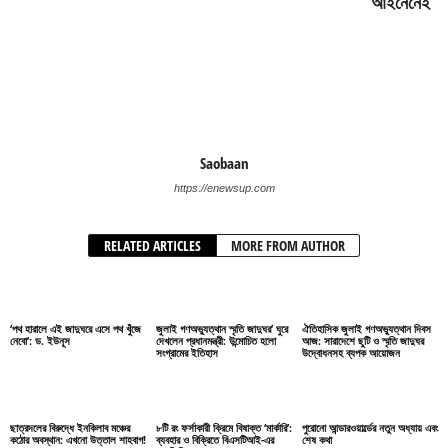
আইনেনেই ’
Saobaan
https://enewsup.com
RELATED ARTICLES
MORE FROM AUTHOR
‘পথ হারালে এই জাদুঘরে এসে পথ খুঁজে
জুলাই গণঅভ্যুত্থান স্মৃতি জাদুঘর’ ঘুরে
ঐতিহাসিক জুলাই গণঅভ্যুত্থান দিবস
নেবো’: ড. ইউনূস
দেখলেন প্রধানমন্ত্রী: উন্মোচিত হলো
আজ: সারাদেশে ছুটি ও স্মৃতি জাদুঘর
সংগ্রামের ইতিহাস
উদ্বোধনসহ ব্যপক আয়োজন
ছাত্রদলের বিরুদ্ধে ইনকিলাব মঞ্চের
৮টি রং ফর্সাকারী ক্রিমে বিষাক্ত ‘মার্কারি’:
পুরোনো আন্ডারওয়ার্ল্ডের নতুন অধ্যায় এবং
কঠোর অবস্থান: এখনো উত্তাল শাহবাগ!
ব্যবহার ও বিক্রিতে বিএসটিআই-এর
শেষ কথা