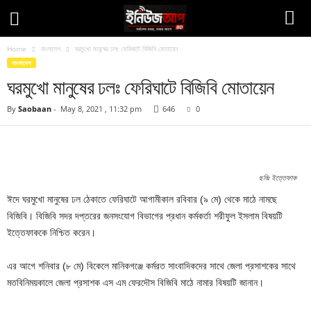
Home
বাংলাদেশ
ঘরমুখো মানুষের ঢলঃ ফেরিঘাটে বিজিবি মোতায়েন
বাংলাদেশ
ঘরমুখো মানুষের ঢলঃ ফেরিঘাটে বিজিবি মোতায়েন
By
Saobaan
-
May 8, 2021 , 11:32 pm
646
0
Facebook
Twitter
Pinteres
Copy URL
ছবিঃ ইত্তেফাক
ঈদে ঘরমুখো মানুষের ঢল ঠেকাতে ফেরিঘাটে আগামীকাল রবিবার (৯ মে) থেকে মাঠে নামছে
বিজিবি। বিজিবি সদর দপ্তরের জনসংযোগ বিভাগের প্রধান কর্মকর্তা শরীফুল ইসলাম বিষয়টি
ইত্তেফাককে নিশ্চিত করেন।
এর আগে শনিবার (৮ মে) বিকেলে মানিকগঞ্জে কর্মরত সাংবাদিকদের সাথে জেলা প্রসাশকের সাথে
মতবিনিময়কালে জেলা প্রসাশক এস এম ফেরদৌস বিজিবি মাঠে নামার বিষয়টি জানান।