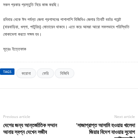
সকল প্রকার প্রস্তুতি নিয়ে কাজ করছি।
রবিবার থেকে ঈদ পর্যন্ত জেলা প্রশাসনের পাশাপাশি বিজিবিও জেলার তিনটি বর্ডার পয়েন্ট
(বারবাড়িয়া, ধল্লা, পাটুরিয়) মোতায়েন থাকবে। এতে করে আমরা আরো সফলভাবে পরিস্থিতি
মোকাবেলা করতে সক্ষম হব।
সূত্রঃ ইত্তেফাক
TAGS
করোনা
ফেরি
বিজিবি
Previous article
Next article
দেশের জন্য আন্তর্জাতিক সম্মান
‘সাজাপ্রাপ্ত আসামি হওয়ায় খালেদা
আনার স্বপ্ন দেখেন সজীব
জিয়ার বিদেশ যাওয়ার সুযোগ