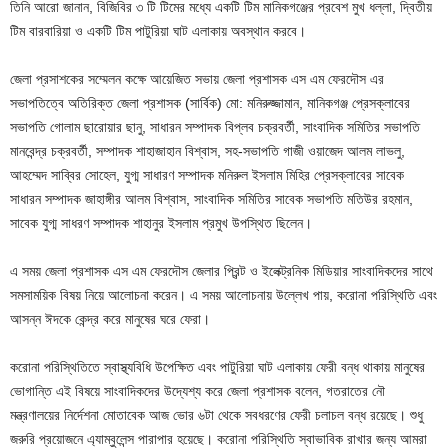
তিনি আরো জানান, বিজিবির ৩ টি টিমের মধ্যে একটি টিম মানিকগঞ্জের প্রবেশ মুখ ধল্লা, দ্বিতীয়
টিম বারবারিয়া ও একটি টিম পাটুরিয়া ঘাট এলাকায় অবস্থান করবে।
জেলা প্রসাশকের সম্মেলন কক্ষে আয়েজিত সভায় জেলা প্রশাসক এস এম ফেরদৌস এর
সভাপতিত্বে অতিরিক্ত জেলা প্রশাসক (সার্বিক) মো: মনিরুজ্জামান, মানিকগঞ্জ প্রেসক্লাবের
সভাপতি গোলাম ছারোয়ার ছানু, সাধারন সম্পাদক বিপ্লব চক্রবর্তী, সাংবাদিক সমিতির সভাপতি
মানবেন্দ্র চক্রবর্তী, সম্পাদক শাহাজাহান বিশ্বাস, সহ-সভাপতি গাজী ওয়াজেদ আলম লাভলু,
আহম্মেদ সাব্বির সোহেল, যুগ্ম সাধারণ সম্পাদক মনিরুল ইসলাম মিহির প্রেসক্লাবের সাবেক
সাধারন সম্পাদক জাহাঙ্গীর আলম বিশ্বাস, সাংবাদিক সমিতির সাবেক সভাপতি মতিউর রহমান,
সাবেক যুগ্ম সাধরণ সম্পাদক শাহানুর ইসলাম প্রমুখ উপস্থিত ছিলেন।
এ সময় জেলা প্রশাসক এস এম ফেরদৌস জেলার প্রিন্ট ও ইলেক্ট্রনিক মিডিয়ার সাংবাদিকদের সাথে
সমসাময়িক বিষয় নিয়ে আলোচনা করেন। এ সময় আলোচনায় উল্লেখ পায়, করোনা পরিস্থিতি এবং
আসন্ন ঈদকে কেন্দ্র করে মানুষের ঘরে ফেরা।
করোনা পরিস্থিতিতে স্বাস্থ্যবিধি উপেক্ষিত এবং পাটুরিয়া ঘাট এলাকায় ফেরী বন্ধ থাকায় মানুষের
ভোগান্তি এই বিষয়ে সাংবাদিকদের উদ্যেশ্য করে জেলা প্রশাসক বলেন, গতরাতের নৌ
মন্ত্রণালয়ের নির্দেশনা মোতাবেক আজ ভোর ৬টা থেকে সবধরণের ফেরী চলাচল বন্ধ রয়েছে। শুধু
জরুরি প্রয়োজনে এ্যাম্বুলেন্স পারাপার হয়েছে। করোনা পরিস্থিতি স্বাভাবিক রাখার জন্য আমরা