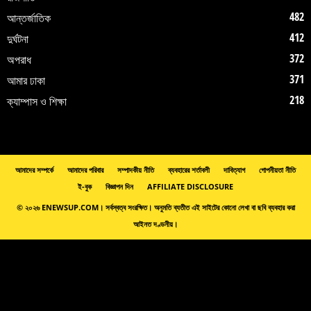
482
আন্তর্জাতিক
412
দুর্ঘটনা
372
অপরাধ
371
আমার ঢাকা
218
ক্যাম্পাস ও শিক্ষা
আমাদের সম্পর্কে
আমাদের পরিবার
সম্পাদকীয় নীতি
ব্যবহারের শর্তাবলী
দাবিত্যাগ
গোপনীয়তা নীতি
ই-বুক
বিজ্ঞাপন দিন
AFFILIATE DISCLOSURE
© ২০২৬ ENEWSUP.COM। সর্বস্বত্ব সংরক্ষিত। অনুমতি ব্যতীত এই সাইটের কোনো লেখা বা ছবি ব্যবহার করা
আইনত দণ্ডনীয়।