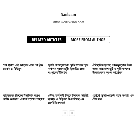
Saobaan
https://enewsup.com
RELATED ARTICLES
MORE FROM AUTHOR
‘পথ হারালে এই জাদুঘরে এসে পথ খুঁজে
জুলাই গণঅভ্যুত্থান স্মৃতি জাদুঘর’ ঘুরে
ঐতিহাসিক জুলাই গণঅভ্যুত্থান দিবস
নেবো’: ড. ইউনূস
দেখলেন প্রধানমন্ত্রী: উন্মোচিত হলো
আজ: সারাদেশে ছুটি ও স্মৃতি জাদুঘর
সংগ্রামের ইতিহাস
উদ্বোধনসহ ব্যপক আয়োজন
ছাত্রদলের বিরুদ্ধে ইনকিলাব মঞ্চের
৮টি রং ফর্সাকারী ক্রিমে বিষাক্ত ‘মার্কারি’:
পুরোনো আন্ডারওয়ার্ল্ডের নতুন অধ্যায় এবং
কঠোর অবস্থান: এখনো উত্তাল শাহবাগ!
ব্যবহার ও বিক্রিতে বিএসটিআই-এর
শেষ কথা
জরুরি নিষেধাজ্ঞা!