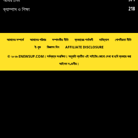
218
ক্যাম্পাস ও শিক্ষা
আমাদের সম্পর্কে
আমাদের পরিবার
সম্পাদকীয় নীতি
ব্যবহারের শর্তাবলী
দাবিত্যাগ
গোপনীয়তা নীতি
ই-বুক
বিজ্ঞাপন দিন
AFFILIATE DISCLOSURE
© ২০২৬ ENEWSUP.COM। সর্বস্বত্ব সংরক্ষিত। অনুমতি ব্যতীত এই সাইটের কোনো লেখা বা ছবি ব্যবহার করা
আইনত দণ্ডনীয়।