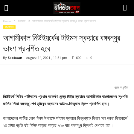
Home
বাংলাদেশ
আগামীকাল নিউইয়র্কের টাইমস স্কয়ারে বঙ্গবন্ধুর ভাষণ প্রদর্শিত হবে
বাংলাদেশ
আগামীকাল নিউইয়র্কের টাইমস স্কয়ারে বঙ্গবন্ধুর
ভাষণ প্রদর্শিত হবে
By
Saobaan
-
August 14, 2021 , 11:51 pm
609
0
Facebook
Twitter
Pinteres
Copy URL
ছবিঃ সংগৃহীত
নিউইয়র্ক সিটির পর্যটকদের প্রধান আকর্ষণ কেন্দ্র টাইম স্কয়ারে আগামীকাল বাংলাদেশের স্থপতি
জাতির পিতা বঙ্গবন্ধু শেখ মুজিবুর রহমানের অডিও-ভিজুয়াল ক্লিপ প্রদর্শিত হবে।
বাংলাদেশের জাতীয় শোক দিবস উপলক্ষে টাইমস স্কয়ারে বিশ্বখ্যাত বিশাল ‘বল ড্রপ’ বিলবোর্ডে
২৪ ঘন্টায় প্রতি দুই মিনিট অন্তর অন্তর ৭২০ বার বঙ্গবন্ধুর ক্লিপটি দেখানো হবে।