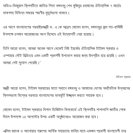
অডিও-ভিজুয়াল ক্লিপটিতে জাতির পিতা বঙ্গবন্ধু শেখ মুজিবুর রহমানের ঐতিহাসিক ৭ মার্চের
ভাষণসহ বিভিন্ন সময়ের স্মরণীয় মুহূর্তগুলো থাকবে।
এর আগে বাংলাদেশের পররাষ্ট্রমন্ত্রী ড. এ কে আব্দুল মোমেন বলেন, বঙ্গবন্ধুর জন্ম শত-বার্ষিকী
উপলক্ষে চলমান আয়োজনের অংশ হিসেবে এই উদ্যোগটি নেয়া হয়েছে।
তিনি আরো বলেন, আমরা অনেক আগে থেকেই নিউ ইয়র্কের ঐতিহাসিক টাইমস স্কয়ার ও
এম্পায়ার স্টেট বিল্ডিংয়ে এমন একটি প্রদর্শনী উপভোগ করার জন্য উদগ্রীব হয়ে রয়েছি। এখন
আমরা সেই সুযোগ পেয়েছি।’
টাইমস স্কয়ার
মন্ত্রী আরো বলেন, টাইমস স্কয়ারের মতো স্থানে বঙ্গবন্ধু ও আমাদের দেশের অর্থনৈতিক উন্নয়নের
ক্লিপগুলো বিশ্বের দরবারে বাংলাদেশের ভাবমূর্তি উজ্জ্বল করতে সহায়ক হবে।
মোমেন বলেন, টাইমস স্কয়ারে বিশাল ডিজিটাল বিলবোর্ডে এই ক্লিপটির পাশাপাশি জাতীয় শোক
দিবস উপলক্ষে ১৫ আগস্টের উপর একটি অনুষ্ঠানেরও আয়োজন করা হবে।
এক্সিম ব্যাংক ও আনোয়ার গ্রুপের আর্থিক সহায়তায় ফাহিম নামে একজন প্রবাসী বাংলাদেশী তার