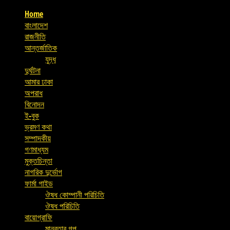
Home
বাংলাদেশ
রাজনীতি
আন্তর্জাতিক
যুদ্ধ
দুর্ঘটনা
আমার ঢাকা
অপরাধ
বিনোদন
ই-বুক
ভ্রমণ কথা
সম্পাদকীয়
গণমাধ্যম
মুক্তচিন্তা
নাগরিক দুর্ভোগ
ফার্মা গাইড
ঔষধ কোম্পানী পরিচিতি
ঔষধ পরিচিতি
বায়োগ্রাফি
মানবতার গল্প