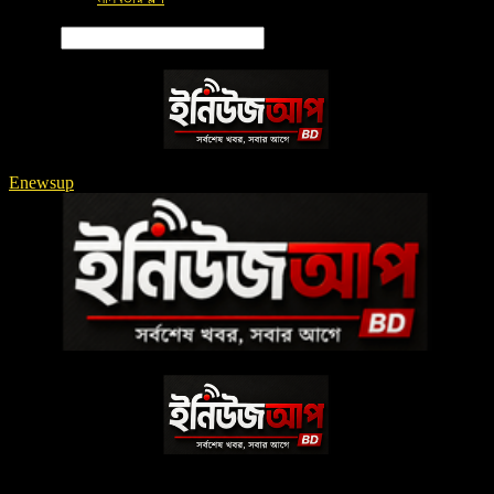
Search
Enewsup