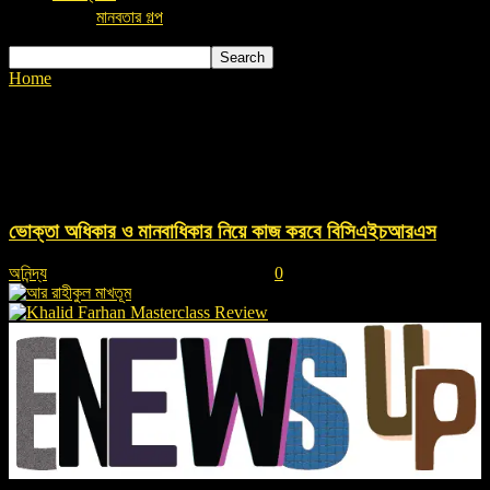
মানবতার গল্প
Home
Tags
বিসিএইচআরএস
Tag: বিসিএইচআরএস
ভোক্তা অধিকার ও মানবাধিকার নিয়ে কাজ করবে বিসিএইচআরএস
অনিন্দ্য
-
November 23, 2023 , 4:46 pm
0