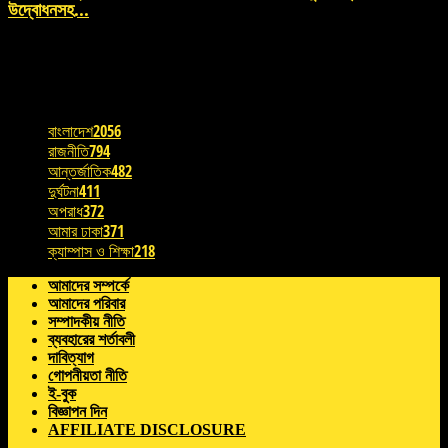
উদ্বোধনসহ...
August 5, 2026 , 1:37 am
POPULAR CATEGORY
বাংলাদেশ
2056
রাজনীতি
794
আন্তর্জাতিক
482
দুর্ঘটনা
411
অপরাধ
372
আমার ঢাকা
371
ক্যাম্পাস ও শিক্ষা
218
আমাদের সম্পর্কে
আমাদের পরিবার
সম্পাদকীয় নীতি
ব্যবহারের শর্তাবলী
দাবিত্যাগ
গোপনীয়তা নীতি
ই-বুক
বিজ্ঞাপন দিন
AFFILIATE DISCLOSURE