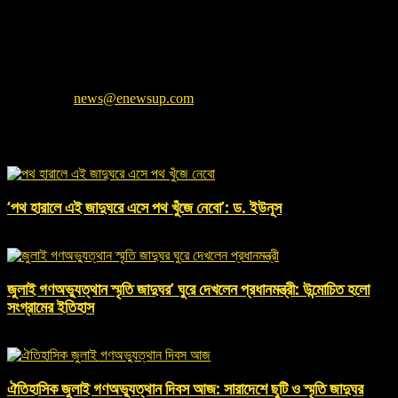
প্রধান সম্পাদক: মোহাম্মদ মহসীন
ইনিউজ আপ (enewsup.com) একটি আধুনিক এবং
নির্ভরযোগ্য অনলাইন নিউজ পোর্টাল। আমরা সর্বশেষ জাতীয়, আন্তর্জাতিক, বিনোদন,
প্রযুক্তি, খেলাধুলা এবং জীবনধারা বিষয়ক সঠিক ও বস্তুনিষ্ঠ সংবাদ সবার আগে আপনাদের
কাছে পৌঁছে দিতে প্রতিশ্রুতিবদ্ধ। সংবাদের সত্যতা এবং নিরপেক্ষতাই আমাদের মূল
শক্তি।
Contact us:
news@enewsup.com
EVEN MORE NEWS
‘পথ হারালে এই জাদুঘরে এসে পথ খুঁজে নেবো’: ড. ইউনূস
August 5, 2026 , 1:00 pm
জুলাই গণঅভ্যুত্থান স্মৃতি জাদুঘর’ ঘুরে দেখলেন প্রধানমন্ত্রী: উন্মোচিত হলো
সংগ্রামের ইতিহাস
August 5, 2026 , 12:44 pm
ঐতিহাসিক জুলাই গণঅভ্যুত্থান দিবস আজ: সারাদেশে ছুটি ও স্মৃতি জাদুঘর