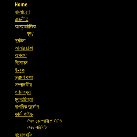
Home
বাংলাদেশ
রাজনীতি
আন্তর্জাতিক
যুদ্ধ
দুর্ঘটনা
আমার ঢাকা
অপরাধ
বিনোদন
ই-বুক
ভ্রমণ কথা
সম্পাদকীয়
গণমাধ্যম
মুক্তচিন্তা
নাগরিক দুর্ভোগ
ফার্মা গাইড
ঔষধ কোম্পানী পরিচিতি
ঔষধ পরিচিতি
বায়োগ্রাফি