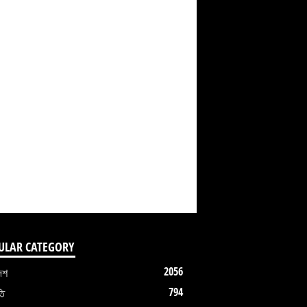
ULAR CATEGORY
2056
েশ
794
তি