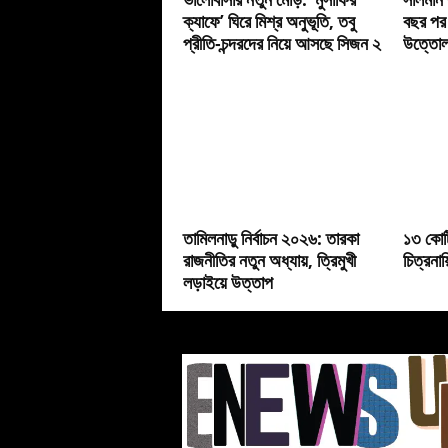
ক্যাফে’ ঘিরে মিশ্র অনুভূতি, তবু
বছর পর
প্রীতি-চন্দরদের নিয়ে আসছে সিজন ২
উত্তোলন
তামিলনাড়ু নির্বাচন ২০২৬: তারকা
১৩ কোট
রাজনীতির নতুন অধ্যায়, ত্রিমুখী
চিত্রনায
লড়াইয়ে উত্তাপ