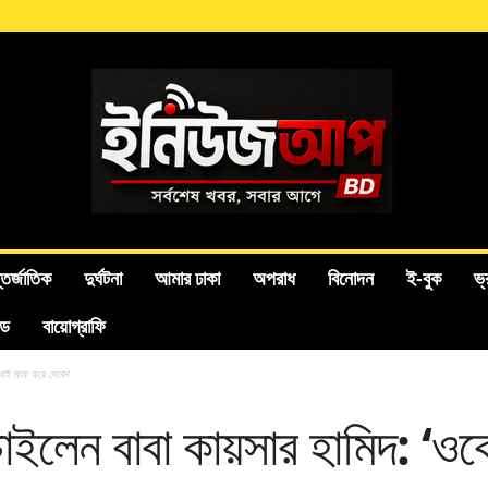
তর্জাতিক
দুর্ঘটনা
আমার ঢাকা
অপরাধ
বিনোদন
ই-বুক
ভ্
ইড
বায়োগ্রাফি
সবাই মাফ করে দেবেন’
 চাইলেন বাবা কায়সার হামিদ: ‘ও