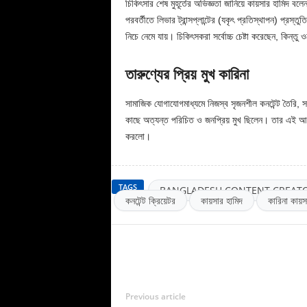
চিকিৎসার শেষ মুহূর্তের অভিজ্ঞতা জানিয়ে কায়সার হামিদ 
পরবর্তীতে লিভার ট্রান্সপ্লান্টের (যকৃৎ প্রতিস্থাপন) প্রস্ত
নিচে নেমে যায়। চিকিৎসকরা সর্বোচ্চ চেষ্টা করেছেন, কিন্ত
তারুণ্যের প্রিয় মুখ কারিনা
সামাজিক যোগাযোগমাধ্যমে নিজস্ব সৃজনশীল কনটেন্ট তৈরি, স
কাছে অত্যন্ত পরিচিত ও জনপ্রিয় মুখ ছিলেন। তার এই আকস্ম
করলো।
TAGS
BANGLADESH CONTENT CREAT
কনটেন্ট ক্রিয়েটর
কায়সার হামিদ
কারিনা কায়স
Previous article