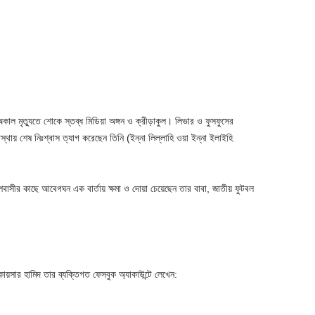
কাল মৃত্যুতে শোকে স্তব্ধ মিডিয়া অঙ্গন ও ক্রীড়াকুল। লিভার ও ফুসফুসের
্থায় শেষ নিঃশ্বাস ত্যাগ করেছেন তিনি (ইন্না লিল্লাহি ওয়া ইন্না ইলাইহি
াসীর কাছে আবেগঘন এক বার্তায় ক্ষমা ও দোয়া চেয়েছেন তার বাবা, জাতীয় ফুটবল
 কায়সার হামিদ তার ব্যক্তিগত ফেসবুক অ্যাকাউন্টে লেখেন: