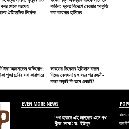
 কবর থেকে মরদেহ
কারিনা: দ্রুত বিদেশে নেওয়ার আকুতি
ের ঐতিহাসিক নির্দেশ!
বাবা কায়সার হামিদের
ি টাকা আত্মসাতের অভিযোগ:
ভারতের সিনেমার ইতিহাস বদলে
়িকা পূজা চেরির বাবা কারাগারে
দিচ্ছে নেলসন! ৪৭ বছর পর রজনী-
কমল লড়াই কি তবে এবারই?
EVEN MORE NEWS
POP
বাংলাদ
‘পথ হারালে এই জাদুঘরে এসে পথ
খুঁজে নেবো’: ড. ইউনূস
রাজনী