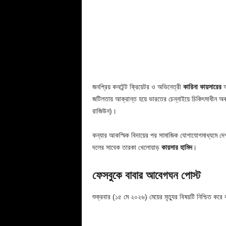
জনপ্রিয় কনটেন্ট ক্রিয়েটর ও অভিনেত্রী
কারিনা কায়সারের
অ
জটিলতায় আক্রান্ত হয়ে ভারতের চেন্নাইয়ে চিকিৎসাধীন অবস
রাজিউন)।
কন্যার আকস্মিক বিদায়ের পর সামাজিক যোগাযোগমাধ্যমে দেশব
দলের সাবেক তারকা খেলোয়াড়
কায়সার হামিদ
।
ফেসবুকে বাবার আবেগঘন পোস্ট
শুক্রবার (১৫ মে ২০২৬) মেয়ের মৃত্যুর বিষয়টি নিশ্চিত করে