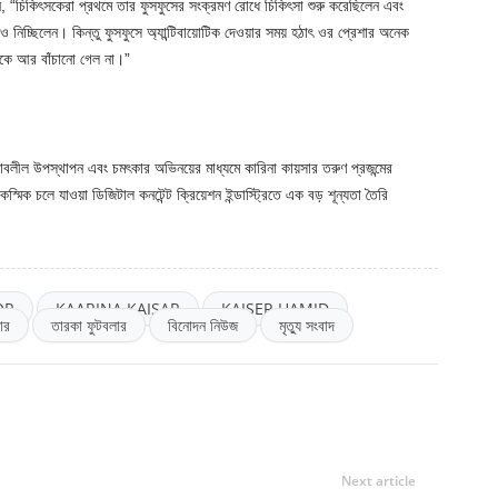
বলেন, “চিকিৎসকেরা প্রথমে তার ফুসফুসের সংক্রমণ রোধে চিকিৎসা শুরু করেছিলেন এবং
ুতিও নিচ্ছিলেন। কিন্তু ফুসফুসে অ্যান্টিবায়োটিক দেওয়ার সময় হঠাৎ ওর প্রেশার অনেক
ু ওকে আর বাঁচানো গেল না।”
াবলীল উপস্থাপন এবং চমৎকার অভিনয়ের মাধ্যমে কারিনা কায়সার তরুণ প্রজন্মের
িক চলে যাওয়া ডিজিটাল কনটেন্ট ক্রিয়েশন ইন্ডাস্ট্রিতে এক বড় শূন্যতা তৈরি
OR
KAARINA KAISAR
KAISER HAMID
ার
তারকা ফুটবলার
বিনোদন নিউজ
মৃত্যু সংবাদ
Next article