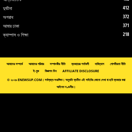
412
দুর্ঘটনা
372
অপরাধ
371
আমার ঢাকা
218
ক্যাম্পাস ও শিক্ষা
আমাদের সম্পর্কে
আমাদের পরিবার
সম্পাদকীয় নীতি
ব্যবহারের শর্তাবলী
দাবিত্যাগ
গোপনীয়তা নীতি
ই-বুক
বিজ্ঞাপন দিন
AFFILIATE DISCLOSURE
© ২০২৬ ENEWSUP.COM। সর্বস্বত্ব সংরক্ষিত। অনুমতি ব্যতীত এই সাইটের কোনো লেখা বা ছবি ব্যবহার করা
আইনত দণ্ডনীয়।