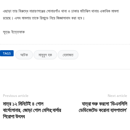
এছাড়া তার বিরুদ্ধে নারায়ণগঞ্জের সোনারগাঁও থানা ও ঢাকার মতিঝিল থানায় একাধিক মামলা
রয়েছে। এসব মামলায় তাকে রিমান্ডে নিয়ে জিজ্ঞাসাবাদ করা হবে।
সূত্রঃ ইত্তেফাক
TAGS
আটক
মামুনুল হক
হেফাজত
Previous article
Next article
মাত্র ১২ মিনিটেই ৪ গোল
যাত্রা শুরু করলো ‘ডিএনসিসি
বার্সেলোনার, জোড়া গোল মেসির;বার্সার
ডেডিকেটেড করোনা হাসপাতাল’
শিরোপা উৎসব