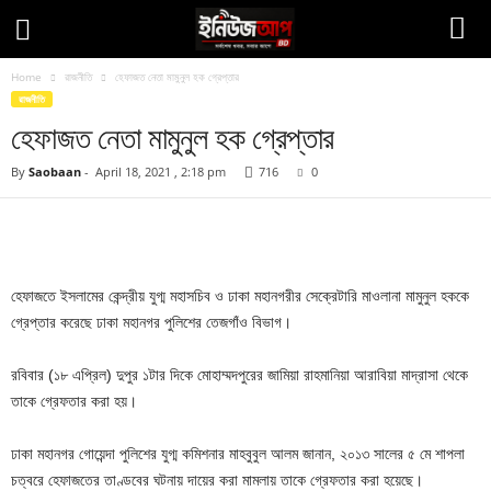
Home
রাজনীতি
হেফাজত নেতা মামুনুল হক গ্রেপ্তার
রাজনীতি
হেফাজত নেতা মামুনুল হক গ্রেপ্তার
By
Saobaan
-
April 18, 2021 , 2:18 pm
716
0
Facebook
Twitter
Pinteres
Copy URL
হেফাজতে ইসলামের কেন্দ্রীয় যুগ্ম মহাসচিব ও ঢাকা মহানগরীর সেক্রেটারি মাওলানা মামুনুল হককে
গ্রেপ্তার করেছে ঢাকা মহানগর পুলিশের তেজগাঁও বিভাগ।
রবিবার (১৮ এপ্রিল) দুপুর ১টার দিকে মোহাম্মদপুরের জামিয়া রাহমানিয়া আরাবিয়া মাদ্রাসা থেকে
তাকে গ্রেফতার করা হয়।
ঢাকা মহানগর গোয়েন্দা পুলিশের যুগ্ম কমিশনার মাহবুবুল আলম জানান, ২০১৩ সালের ৫ মে শাপলা
চত্বরে হেফাজতের তাণ্ডবের ঘটনায় দায়ের করা মামলায় তাকে গ্রেফতার করা হয়েছে।