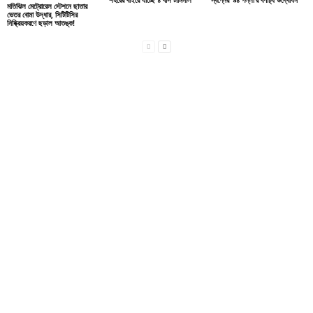
মতিঝিল মেট্রোরেল স্টেশনে ছাতার
ভেতর বোমা উদ্ধার, সিটিটিসির
নিষ্ক্রিয়করণে ছড়াল আতঙ্ক!