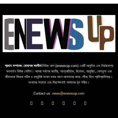
প্রধান সম্পাদক: মোহাম্মদ মহসীন
ইনিউজ আপ (enewsup.com) একটি আধুনিক এবং নির্ভরযোগ্য
অনলাইন নিউজ পোর্টাল। আমরা সর্বশেষ জাতীয়, আন্তর্জাতিক, বিনোদন, প্রযুক্তি, খেলাধুলা এবং
জীবনধারা বিষয়ক সঠিক ও বস্তুনিষ্ঠ সংবাদ সবার আগে আপনাদের কাছে পৌঁছে দিতে প্রতিশ্রুতিবদ্ধ।
সংবাদের সত্যতা এবং নিরপেক্ষতাই আমাদের মূল শক্তি।
Contact us:
news@enewsup.com