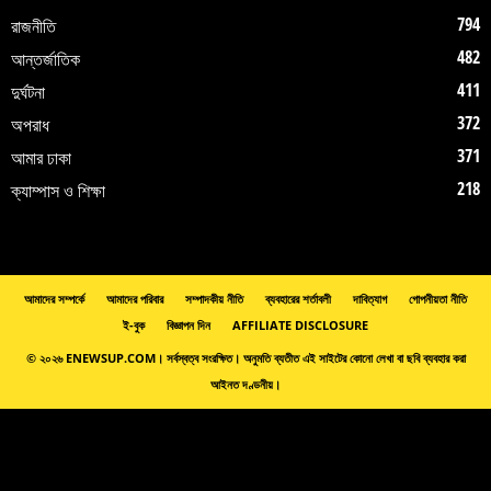
794
রাজনীতি
482
আন্তর্জাতিক
411
দুর্ঘটনা
372
অপরাধ
371
আমার ঢাকা
218
ক্যাম্পাস ও শিক্ষা
আমাদের সম্পর্কে
আমাদের পরিবার
সম্পাদকীয় নীতি
ব্যবহারের শর্তাবলী
দাবিত্যাগ
গোপনীয়তা নীতি
ই-বুক
বিজ্ঞাপন দিন
AFFILIATE DISCLOSURE
© ২০২৬ ENEWSUP.COM। সর্বস্বত্ব সংরক্ষিত। অনুমতি ব্যতীত এই সাইটের কোনো লেখা বা ছবি ব্যবহার করা
আইনত দণ্ডনীয়।