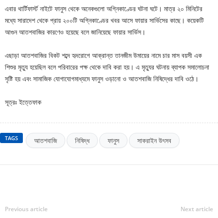
এবার থার্টিফার্স্ট নাইটে ফানুস থেকে অনেকগুলো অগ্নিকাণ্ডের ঘটনা ঘটে। মাত্র ২০ মিনিটের
মধ্যে সারাদেশ থেকে প্রায় ২০০টি অগ্নিকাণ্ডের খবর আসে ফায়ার সার্ভিসের কাছে। কয়েকটি
আগুন আতশবাজির কারণেও হয়েছে বলে জানিয়েছে ফায়ার সার্ভিস।
এছাড়া আতশবাজির বিকট শব্দে হৃদরোগে আক্রান্ত তানজীম উমায়ের নামে চার মাস বয়সী এক
শিশুর মৃত্যু হয়েছিল বলে পরিবারের পক্ষ থেকে দাবি করা হয়। এ মৃত্যুর ঘটনায় ব্যাপক সমালোচনা
সৃষ্টি হয় এবং সামাজিক যোগাযোগমাধ্যমে ফানুস ওড়ানো ও আতশবাজি নিষিদ্ধের দাবি ওঠে।
সূত্রঃ ইত্তেফাক
TAGS
আতশবাজি
নিষিদ্ধ
ফানুস
সাকরাইন উৎসব
Previous article
Next article