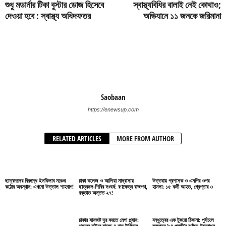
শুধু মডার্নার টিকা বুস্টার ডোজ হিসেবে
স্বাস্থ্যবিধির বালাই নেই কোথাও;
দেওয়া হবে : স্বাস্থ্য অধিদফতর
অভিযানে ১১ জনকে জরিমানা
Saobaan
https://enewsup.com
RELATED ARTICLES
MORE FROM AUTHOR
ছাত্রদলের বিরুদ্ধে ইনকিলাব মঞ্চের
ঢাকা কলেজ ও আলিয়া মাদ্রাসায়
উত্তরায় প্রশাসক ও এমপির ওপর
কঠোর অবস্থান: এখনো উত্তাল শাহবাগ!
ছাত্রদল-শিবির সংঘর্ষ: রণক্ষেত্র রাজপথ,
হামলা: ১৫ কর্মী আহত, গ্রেপ্তার ৩
রক্তাত অন্তত ২৭!
ঢাকার যানজট দূর করতে মেগা প্ল্যান:
বন্ধুত্বের এক টুকরো ঠিকানা: পূর্বাচলে
শহরের বাইরে যাচ্ছে ৪ বাস টার্মিনাল
স্বপ্নের ‘৯৪ পল্লী’র বর্ণাঢ্য উদ্বোধন