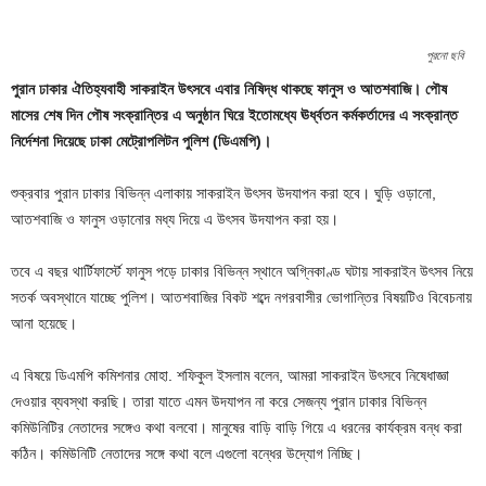
পুরনো ছবি
পুরান ঢাকার ঐতিহ্যবাহী সাকরাইন উৎসবে এবার নিষিদ্ধ থাকছে ফানুস ও আতশবাজি। পৌষ
মাসের শেষ দিন পৌষ সংক্রান্তির এ অনুষ্ঠান ঘিরে ইতোমধ্যে ঊর্ধ্বতন কর্মকর্তাদের এ সংক্রান্ত
নির্দেশনা দিয়েছে ঢাকা মেট্রোপলিটন পুলিশ (ডিএমপি)।
শুক্রবার পুরান ঢাকার বিভিন্ন এলাকায় সাকরাইন উৎসব উদযাপন করা হবে। ঘুড়ি ওড়ানো,
আতশবাজি ও ফানুস ওড়ানোর মধ্য দিয়ে এ উৎসব উদযাপন করা হয়।
তবে এ বছর থার্টিফার্স্টে ফানুস পড়ে ঢাকার বিভিন্ন স্থানে অগ্নিকাণ্ড ঘটায় সাকরাইন উৎসব নিয়ে
সতর্ক অবস্থানে যাচ্ছে পুলিশ। আতশবাজির বিকট শব্দে নগরবাসীর ভোগান্তির বিষয়টিও বিবেচনায়
আনা হয়েছে।
এ বিষয়ে ডিএমপি কমিশনার মোহা. শফিকুল ইসলাম বলেন, আমরা সাকরাইন উৎসবে নিষেধাজ্ঞা
দেওয়ার ব্যবস্থা করছি। তারা যাতে এমন উদযাপন না করে সেজন্য পুরান ঢাকার বিভিন্ন
কমিউনিটির নেতাদের সঙ্গেও কথা বলবো। মানুষের বাড়ি বাড়ি গিয়ে এ ধরনের কার্যক্রম বন্ধ করা
কঠিন। কমিউনিটি নেতাদের সঙ্গে কথা বলে এগুলো বন্ধের উদ্যোগ নিচ্ছি।