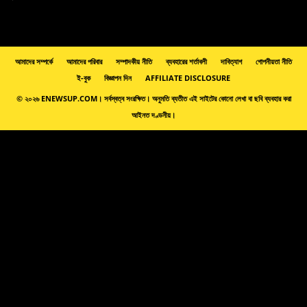
আমাদের সম্পর্কে
আমাদের পরিবার
সম্পাদকীয় নীতি
ব্যবহারের শর্তাবলী
দাবিত্যাগ
গোপনীয়তা নীতি
ই-বুক
বিজ্ঞাপন দিন
AFFILIATE DISCLOSURE
© ২০২৬ ENEWSUP.COM। সর্বস্বত্ব সংরক্ষিত। অনুমতি ব্যতীত এই সাইটের কোনো লেখা বা ছবি ব্যবহার করা
আইনত দণ্ডনীয়।