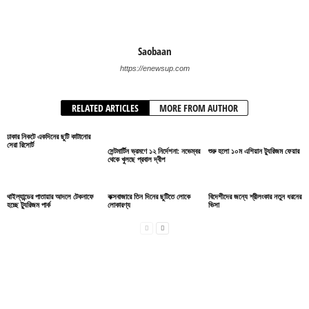
Saobaan
https://enewsup.com
RELATED ARTICLES
MORE FROM AUTHOR
ঢাকার নিকটে একদিনের ছুটি কাটানোর
সেরা রিসোর্ট
সেন্টমার্টিন ভ্রমণে ১২ নির্দেশনা: নভেম্বর
শুরু হলো ১০ম এশিয়ান ট্যুরিজম ফেয়ার
থেকে খুলছে প্রবাল দ্বীপ
থাইল্যান্ডের পাতায়ার আদলে টেকনাফে
কক্সবাজারে তিন দিনের ছুটিতে লোকে
বিদেশীদের জন্যে শ্রীলংকার নতুন ধরনের
হচ্ছে ট্যুরিজম পার্ক
লোকারণ্য
ভিসা