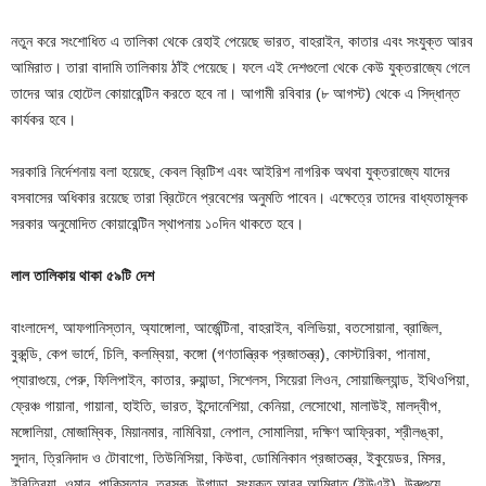
নতুন করে সংশোধিত এ তালিকা থেকে রেহাই পেয়েছে ভারত, বাহরাইন, কাতার এবং সংযুক্ত আরব
আমিরাত। তারা বাদামি তালিকায় ঠাঁই পেয়েছে। ফলে এই দেশগুলো থেকে কেউ যুক্তরাজ্যে গেলে
তাদের আর হোটেল কোয়ারেন্টিন করতে হবে না। আগামী রবিবার (৮ আগস্ট) থেকে এ সিদ্ধান্ত
কার্যকর হবে।
সরকারি নির্দেশনায় বলা হয়েছে, কেবল ব্রিটিশ এবং আইরিশ নাগরিক অথবা যুক্তরাজ্যে যাদের
বসবাসের অধিকার রয়েছে তারা ব্রিটেনে প্রবেশের অনুমতি পাবেন। এক্ষেত্রে তাদের বাধ্যতামূলক
সরকার অনুমোদিত কোয়ারেন্টিন স্থাপনায় ১০দিন থাকতে হবে।
লাল তালিকায় থাকা ৫৯টি দেশ
বাংলাদেশ, আফগানিস্তান, অ্যাঙ্গোলা, আর্জেন্টিনা, বাহরাইন, বলিভিয়া, বতসোয়ানা, ব্রাজিল,
বুরুন্ডি, কেপ ভার্দে, চিলি, কলম্বিয়া, কঙ্গো (গণতান্ত্রিক প্রজাতন্ত্র), কোস্টারিকা, পানামা,
প্যারাগুয়ে, পেরু, ফিলিপাইন, কাতার, রুয়ান্ডা, সিশেলস, সিয়েরা লিওন, সোয়াজিল্যান্ড, ইথিওপিয়া,
ফ্রেঞ্চ গায়ানা, গায়ানা, হাইতি, ভারত, ইন্দোনেশিয়া, কেনিয়া, লেসোথো, মালাউই, মালদ্বীপ,
মঙ্গোলিয়া, মোজাম্বিক, মিয়ানমার, নামিবিয়া, নেপাল, সোমালিয়া, দক্ষিণ আফ্রিকা, শ্রীলঙ্কা,
সুদান, ত্রিনিদাদ ও টোবাগো, তিউনিসিয়া, কিউবা, ডোমিনিকান প্রজাতন্ত্র, ইকুয়েডর, মিসর,
ইরিত্রিয়া, ওমান, পাকিস্তান, তুরস্ক, উগান্ডা, সংযুক্ত আরব আমিরাত (ইউএই), উরুগুয়ে,