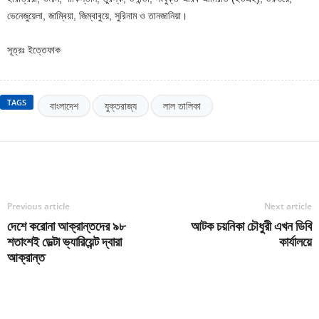
ভেনেজুয়েলা, জাম্বিয়া, জিম্বাবুয়ে, সুরিনাম ও তানজানিয়া।
সূত্রঃ ইত্তেফাক
TAGS
বাংলাদেশ
যুক্তরাজ্য
লাল তালিকা
Previous article
Next article
দেশে করোনা আক্রান্তদের ৯৮
আটক চয়নিকা চৌধুরী এখন ডিবি
শতাংশই ডেল্টা ভ্যারিয়েন্ট দ্বারা
কার্যালয়ে
আক্রান্ত