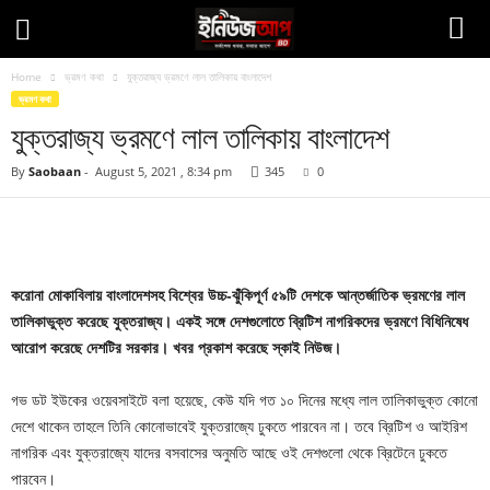
Home
ভ্রমণ কথা
যুক্তরাজ্য ভ্রমণে লাল তালিকায় বাংলাদেশ
ভ্রমণ কথা
যুক্তরাজ্য ভ্রমণে লাল তালিকায় বাংলাদেশ
By
Saobaan
-
August 5, 2021 , 8:34 pm
345
0
Facebook
Twitter
Pinteres
Copy URL
করোনা মোকাবিলায় বাংলাদেশসহ বিশ্বের উচ্চ-ঝুঁকিপূর্ণ ৫৯টি দেশকে আন্তর্জাতিক ভ্রমণের লাল
তালিকাভুক্ত করেছে যুক্তরাজ্য। একই সঙ্গে দেশগুলোতে ব্রিটিশ নাগরিকদের ভ্রমণে বিধিনিষেধ
আরোপ করেছে দেশটির সরকার। খবর প্রকাশ করেছে স্কাই নিউজ।
গভ ডট ইউকের ওয়েবসাইটে বলা হয়েছে, কেউ যদি গত ১০ দিনের মধ্যে লাল তালিকাভুক্ত কোনো
দেশে থাকেন তাহলে তিনি কোনোভাবেই যুক্তরাজ্যে ঢুকতে পারবেন না। তবে ব্রিটিশ ও আইরিশ
নাগরিক এবং যুক্তরাজ্যে যাদের বসবাসের অনুমতি আছে ওই দেশগুলো থেকে ব্রিটেনে ঢুকতে
পারবেন।