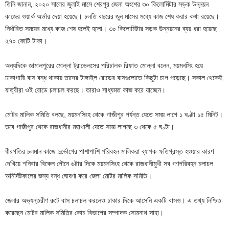
তিনি জানান, ২০২০ সালের জুলাই মাসে শেরপুর জেলা অংশের ৩০ কিলোমিটার সড়ক উন্নয়ন
কাজের ওয়ার্ক অর্ডার দেয়া হয়েছে। চলতি বছরের জুন মাসের মধ্যে কাজ শেষ করার কথা রয়েছে।
নির্ধারিত সময়ের মধ্যে কাজ শেষ হলেই হলো। ৩০ কিলোমিটার সড়ক উন্নয়নের ব্যয় ধরা হয়েছে
২৭০ কোটি টাকা।
অন্যদিকে জামালপুরের মোল্লা ট্রাভেলসের পরিচালক রিফাত মোল্লা বলেন, ময়মনসিং হয়ে
ঢাকাগামী বাস বন্ধ থাকায় তাদের টাঙ্গাইল রোডের বাসগুলোতে কিছুটা চাপ পড়েছে। সকাল থেকেই
যাত্রীরা ওই রোডে চলাচল করছে। তারাও সাধ্যমত কাজ করে যাচ্ছেন।
মোটর মালিক সমিতি বলছে, ময়মনসিংহ থেকে গাজীপুর পর্যন্ত যেতে সময় লাগে ১ ঘণ্টা ১৫ মিনিট।
তবে গাজীপুর থেকে রাজধানীর মহাখালী যেতে সময় লাগছে ৩ থেকে ৫ ঘণ্টা।
ধীরগতির চলমান কাজে দুর্ভোগের পাশাপাশি পরিবহন মালিকরা ব্যাপক ক্ষতিগ্রস্ত হওয়ার কারণ
দেখিয়ে শনিবার বিকেল পৌনে ৬টার দিকে ময়মনসিংহ থেকে রাজধানীমুখী সব গণপরিবহন চলাচল
অনির্দিষ্টকালের জন্য বন্ধ ঘোষণা করে জেলা মোটর মালিক সমিতি।
জেলার অভ্যন্তরীণ রুটে বাস চলাচল করলেও ঢাকার দিকে আসেনি একটি বাসও। এ তথ্য নিশ্চিত
করেছেন মোটর মালিক সমিতির কোচ বিভাগের সম্পাদক সোমনাথ সাহা।