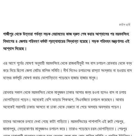
ফাইল ছবি
গাজীপুর থেকে উত্তরা পর্যন্ত সড়ক মেরামতের কাজ দ্রুত শেষ করার আশ্বাসের পর ময়মনসিংহ
বিভাগের ৪ জেলার পরিবহণ ধর্মঘট প্রত্যাহারের সিদ্ধান্ত হয়েছে। সড়ক পরিবহন মন্ত্রণালয় এই
আশ্বাস দিয়েছে।
এর আগে পূর্বের ঘোষণা অনুযায়ী ময়মনসিংহ থেকে রাজধানীমুখী সব বাস চলাচল রোববার থেকে বন্ধ
করে দিয়ে ছিলো জেলা মোটর মালিক সমিতি। দীর্ঘ দিনেও চলাচলের রাস্তা সংস্কার না হওয়ায় বাস
বন্ধের কর্মসূচি ঘোষণা করায় ভোগান্তিতে পড়েছেন হাজার হাজার মানুষ।
রোববার সকাল থেকে ময়মনসিংহ থেকে মানুষজন ঢাকার আসার জন্য রওনা হলেও বাস না চলায়
ভোগান্তিতে পড়েন। অনেকেই বেশি ভাড়ায় পিকআপ, সিএনজিতে চলাচল করেছেন। আবার
অনেকেই সরাসরি ঢাকায় আসতে বা ঢাকা থেকে বেরুতে না পেরে অসহায় অবস্থায় পড়েন।
তাদের অনেককে চলতে দেখা গেছে কাটা গাড়িতে। ময়মনসিংহের পাশাপাশি এই রুটে শেরপুর,
জামালপুর, নেত্রকোণার মানুষজনও চলাচল করে। তারাও পড়েছেন চরম ভোগান্তিতে। শেরপুর
থেকে ঢাকাগামী যানবাহন চলাচল বন্ধ রেখেছে জেলা বাস-কোচ মালিক সমিতি ও শ্রমিক ইউনিয়ন।