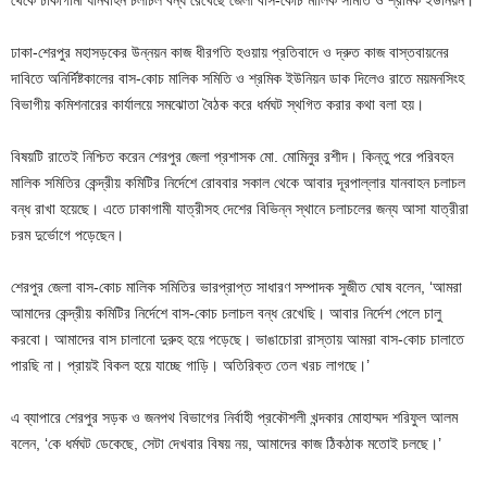
ঢাকা-শেরপুর মহাসড়কের উন্নয়ন কাজ ধীরগতি হওয়ায় প্রতিবাদে ও দ্রুত কাজ বাস্তবায়নের
দাবিতে অনির্দিষ্টকালের বাস-কোচ মালিক সমিতি ও শ্রমিক ইউনিয়ন ডাক দিলেও রাতে ময়মনসিংহ
বিভাগীয় কমিশনারের কার্যালয়ে সমঝোতা বৈঠক করে ধর্মঘট স্থগিত করার কথা বলা হয়।
বিষয়টি রাতেই নিশ্চিত করেন শেরপুর জেলা প্রশাসক মো. মোমিনুর রশীদ। কিন্তু পরে পরিবহন
মালিক সমিতির কেন্দ্রীয় কমিটির নির্দেশে রোববার সকাল থেকে আবার দূরপাল্লার যানবাহন চলাচল
বন্ধ রাখা হয়েছে। এতে ঢাকাগামী যাত্রীসহ দেশের বিভিন্ন স্থানে চলাচলের জন্য আসা যাত্রীরা
চরম দুর্ভোগে পড়েছেন।
শেরপুর জেলা বাস-কোচ মালিক সমিতির ভারপ্রাপ্ত সাধারণ সম্পাদক সুজীত ঘোষ বলেন, ‘আমরা
আমাদের কেন্দ্রীয় কমিটির নির্দেশে বাস-কোচ চলাচল বন্ধ রেখেছি। আবার নির্দেশ পেলে চালু
করবো। আমাদের বাস চালানো দুরুহ হয়ে পড়েছে। ভাঙাচোরা রাস্তায় আমরা বাস-কোচ চালাতে
পারছি না। প্রায়ই বিকল হয়ে যাচ্ছে গাড়ি। অতিরিক্ত তেল খরচ লাগছে।’
এ ব্যাপারে শেরপুর সড়ক ও জনপথ বিভাগের নির্বাহী প্রকৌশলী খন্দকার মোহাম্মদ শরিফুল আলম
বলেন, ‘কে ধর্মঘট ডেকেছে, সেটা দেখবার বিষয় নয়, আমাদের কাজ ঠিকঠাক মতোই চলছে।’