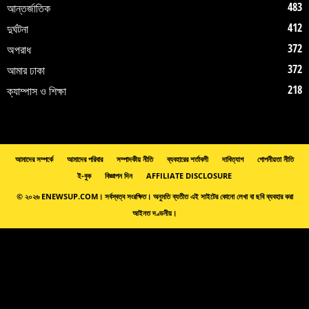
483
আন্তর্জাতিক
412
দুর্ঘটনা
372
অপরাধ
372
আমার ঢাকা
218
ক্যাম্পাস ও শিক্ষা
আমাদের সম্পর্কে
আমাদের পরিবার
সম্পাদকীয় নীতি
ব্যবহারের শর্তাবলী
দাবিত্যাগ
গোপনীয়তা নীতি
ই-বুক
বিজ্ঞাপন দিন
AFFILIATE DISCLOSURE
© ২০২৬ ENEWSUP.COM। সর্বস্বত্ব সংরক্ষিত। অনুমতি ব্যতীত এই সাইটের কোনো লেখা বা ছবি ব্যবহার করা
আইনত দণ্ডনীয়।