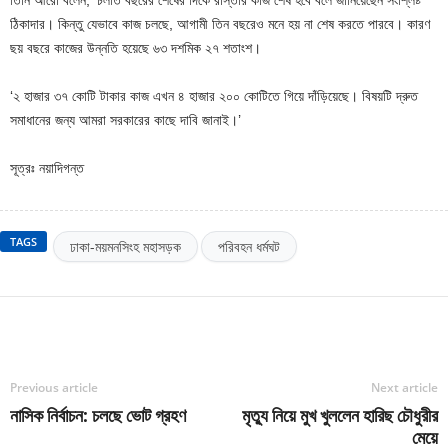
ঠিকাদার। কিন্তু যেভাবে কাজ চলছে, আগামী তিন বছরেও মনে হয় না শেষ করতে পারবে। কারণ
ছয় বছরে কাজের উন্নতি হয়েছে ৬৩ দশমিক ২৭ শতাংশ।
‘২ হাজার ৩৭ কোটি টাকার কাজ এখন ৪ হাজার ২০০ কোটিতে গিয়ে দাঁড়িয়েছে। বিষয়টি দ্রুত
সমাধানের জন্য আমরা সরকারের কাছে দাবি জানাই।’
সূত্রঃ নয়াদিগন্ত
TAGS
ঢাকা-ময়মনসিংহ মহাসড়ক
পরিবহন ধর্মঘট
Previous article
Next article
নাসিক নির্বাচন: চলছে ভোট গ্রহণ
মৃত্যু নিয়ে মুখ খুললেন হারিছ চৌধুরীর
মেয়ে