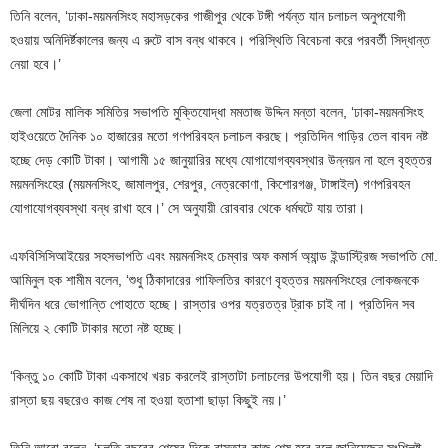
তিনি বলেন, ‘ঢাকা-ময়মনসিংহ মহাসড়কের গাজীপুর থেকে টঙ্গী পর্যন্ত যান চলাচল অনুপযোগী
হওয়ায় অনিদির্ষ্টকালের জন্য এ রুটে বাস বন্ধ থাকবে। পরিস্থিতি বিবেচনা করে পরবর্তী সিদ্ধান্ত
নেয়া হবে।’
জেলা মোটর মালিক সমিতির সভাপতি মুক্তিযোদ্ধা মমতাজ উদ্দিন মন্তা বলেন, ‘ঢাকা-ময়মনসিংহ
হাইওয়েতে দৈনিক ১০ হাজারের মতো গণপরিবহন চলাচল করছে। প্রতিদিন গাড়ির তেল বাবদ নষ্ট
হচ্ছে দেড় কোটি টাকা। আগামী ১৫ জানুয়ারির মধ্যে যোগাযোগব্যবস্থার উন্নয়ন না হলে বৃহত্তর
ময়মনসিংহের (ময়মনসিংহ, জামালপুর, শেরপুর, নেত্রকোণা, কিশোরগঞ্জ, টাঙ্গাইল) গণপরিবহন
যোগাযোগব্যবস্থা বন্ধ রাখা হবে।’ সে অনুযায়ী রোববার থেকে ধর্মঘটে যায় তারা।
এফবিসিসিআইয়ের সহসভাপতি এবং ময়মনসিংহ চেম্বার অফ কমার্স অ্যান্ড ইন্ডাস্ট্রিজ সভাপতি মো.
আমিনুল হক শামীম বলেন, ‘শুধু ঠিকাদারের গাফিলতির কারণে বৃহত্তর ময়মনসিংহের লোকজনকে
দীর্ঘদিন ধরে ভোগান্তি পোহাতে হচ্ছে। রাস্তার ওপর যত্রতত্র ট্রাক চাই না। প্রতিদিন সব
মিলিয়ে ২ কোটি টাকার মতো নষ্ট হচ্ছে।
‘কিন্তু ১০ কোটি টাকা একসাথে খরচ করলেই রাস্তাটা চলাচলের উপযোগী হয়। তিন বছর মেয়াদি
রাস্তা ছয় বছরেও কাজ শেষ না হওয়া হতাশা ছাড়া কিছুই নয়।’
তিনি আরো বলেন, ‘চলতি বছরের শেষের দিকে রাস্তার কাজ শেষ হবে বলে জানিয়েছেন সংশ্লিষ্ট