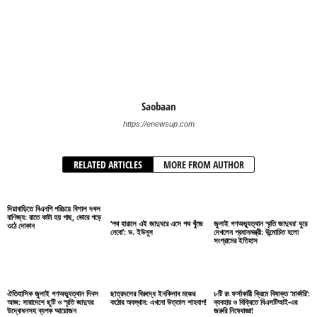
Saobaan
https://enewsup.com
RELATED ARTICLES
MORE FROM AUTHOR
দিয়াবাড়িতে বিএনপি পরিচয়ে বিশাল দখল
বাণিজ্য: রাতে কাটা হয় গাছ, ভোরে গড়ে
‘পথ হারালে এই জাদুঘরে এসে পথ খুঁজে
জুলাই গণঅভ্যুত্থান স্মৃতি জাদুঘর’ ঘুরে
ওঠে দোকান
নেবো’: ড. ইউনূস
দেখলেন প্রধানমন্ত্রী: উন্মোচিত হলো
সংগ্রামের ইতিহাস
ঐতিহাসিক জুলাই গণঅভ্যুত্থান দিবস
ছাত্রদলের বিরুদ্ধে ইনকিলাব মঞ্চের
৮টি রং ফর্সাকারী ক্রিমে বিষাক্ত ‘মার্কারি’:
আজ: সারাদেশে ছুটি ও স্মৃতি জাদুঘর
কঠোর অবস্থান: এখনো উত্তাল শাহবাগ!
ব্যবহার ও বিক্রিতে বিএসটিআই-এর
উদ্বোধনসহ ব্যপক আয়োজন
জরুরি নিষেধাজ্ঞা!