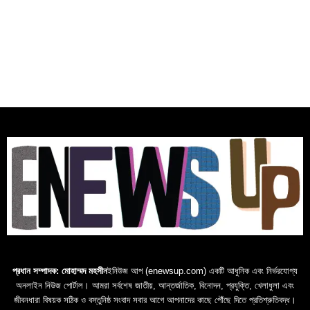
প্রধান সম্পাদক: মোহাম্মদ মহসীন
ইনিউজ আপ (enewsup.com) একটি আধুনিক এবং নির্ভরযোগ্য
অনলাইন নিউজ পোর্টাল। আমরা সর্বশেষ জাতীয়, আন্তর্জাতিক, বিনোদন, প্রযুক্তি, খেলাধুলা এবং
জীবনধারা বিষয়ক সঠিক ও বস্তুনিষ্ঠ সংবাদ সবার আগে আপনাদের কাছে পৌঁছে দিতে প্রতিশ্রুতিবদ্ধ।