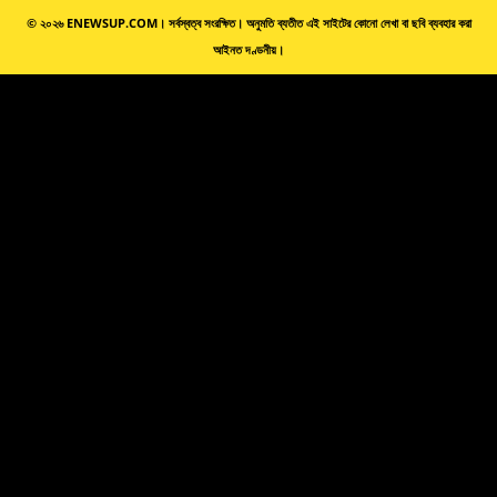
© ২০২৬ ENEWSUP.COM। সর্বস্বত্ব সংরক্ষিত। অনুমতি ব্যতীত এই সাইটের কোনো লেখা বা ছবি ব্যবহার করা
আইনত দণ্ডনীয়।