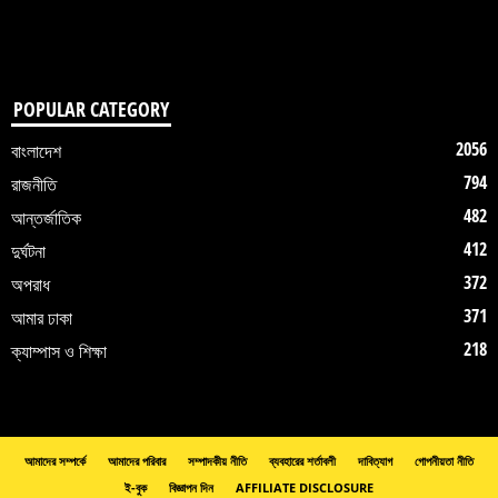
POPULAR CATEGORY
2056
বাংলাদেশ
794
রাজনীতি
482
আন্তর্জাতিক
412
দুর্ঘটনা
372
অপরাধ
371
আমার ঢাকা
218
ক্যাম্পাস ও শিক্ষা
আমাদের সম্পর্কে
আমাদের পরিবার
সম্পাদকীয় নীতি
ব্যবহারের শর্তাবলী
দাবিত্যাগ
গোপনীয়তা নীতি
ই-বুক
বিজ্ঞাপন দিন
AFFILIATE DISCLOSURE