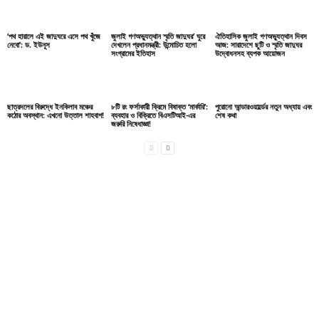
‘পথ হারালে এই জাদুঘরে এসে পথ খুঁজে
জুলাই গণঅভ্যুত্থান স্মৃতি জাদুঘর’ ঘুরে
ঐতিহাসিক জুলাই গণঅভ্যুত্থান দিবস
নেবো’: ড. ইউনূস
দেখলেন প্রধানমন্ত্রী: উন্মোচিত হলো
আজ: সারাদেশে ছুটি ও স্মৃতি জাদুঘর
সংগ্রামের ইতিহাস
উদ্বোধনসহ ব্যপক আয়োজন
ছাত্রদলের বিরুদ্ধে ইনকিলাব মঞ্চের
৮টি রং ফর্সাকারী ক্রিমে বিষাক্ত ‘মার্কারি’:
পুরোনো আন্ডারওয়ার্ল্ডের নতুন অধ্যায় এবং
কঠোর অবস্থান: এখনো উত্তাল শাহবাগ!
ব্যবহার ও বিক্রিতে বিএসটিআই-এর
শেষ কথা
জরুরি নিষেধাজ্ঞা!