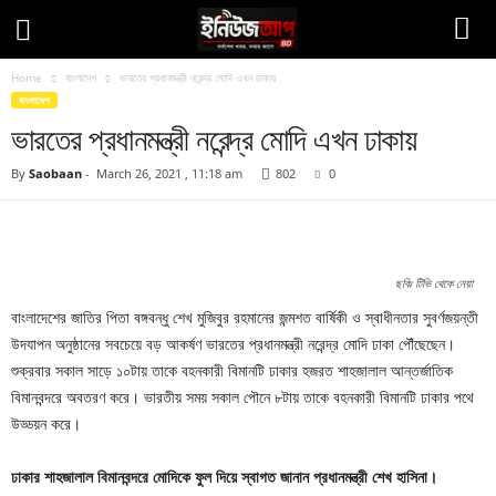
Home
বাংলাদেশ
ভারতের প্রধানমন্ত্রী নরেন্দ্র মোদি এখন ঢাকায়
বাংলাদেশ
ভারতের প্রধানমন্ত্রী নরেন্দ্র মোদি এখন ঢাকায়
By
Saobaan
-
March 26, 2021 , 11:18 am
802
0
Facebook
Twitter
Pinteres
Copy URL
ছবিঃ টিভি থেকে নেয়া
বাংলাদেশের জাতির পিতা বঙ্গবন্ধু শেখ মুজিবুর রহমানের জন্মশত বার্ষিকী ও স্বাধীনতার সুবর্ণজয়ন্তী
উদযাপন অনুষ্ঠানের সবচেয়ে বড় আকর্ষণ ভারতের প্রধানমন্ত্রী নরেন্দ্র মোদি ঢাকা পৌঁছেছেন।
শুক্রবার সকাল সাড়ে ১০টায় তাকে বহনকারী বিমানটি ঢাকার হজরত শাহজালাল আন্তর্জাতিক
বিমানবন্দরে অবতরণ করে। ভারতীয় সময় সকাল পৌনে ৮টায় তাকে বহনকারী বিমানটি ঢাকার পথে
উড্ডয়ন করে।
ঢাকার শাহজালাল বিমানবন্দরে মোদিকে ফুল দিয়ে স্বাগত জানান প্রধানমন্ত্রী শেখ হাসিনা।