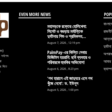
EVEN MORE NEWS
POP
বাংলাদ
মহাসড়কে রক্তের হোলিখেলা:
সিলেট ও বগুড়ায় মর্মান্তিক
রাজনী
দুর্ঘটনায় শিশু ও শ্রমিকসহ...
আন্তর্
August 7, 2026 , 12:19 pm
দুর্ঘটনা
om)
PalmPay-এর কিস্তি সেবায়
অপরা
সর্বশেষ
ডিজিটাল হয়রানি: ছবি ব্যবহার ও
আমার 
রা
পরিবারকে হুমকির অভিযোগ!
ে দিতে
ক্যাম্প
August 6, 2026 , 8:23 pm
ল
‘পথ হারালে এই জাদুঘরে এসে পথ
খুঁজে নেবো’: ড. ইউনূস
August 5, 2026 , 1:00 pm