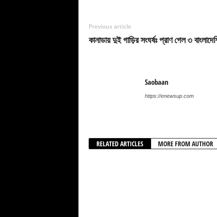
Previous article
কানাডায় দুই গাড়ির সংঘর্ষঃ প্রাণ গেল ৩ বাংলাদে
Saobaan
https://enewsup.com
RELATED ARTICLES
MORE FROM AUTHOR