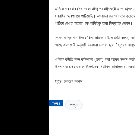
এদিকে শুক্রবার (১৯ ফেব্রুয়ারি) পররাষ্ট্রমন্ত্রী একে আ
স্বরাষ্ট্র মন্ত্রণালয়ে পাঠিয়েছি। আমাদের দেশের মতো ক
পাঠিয়ে দেওয়া হয়েছে এবং বাকিটুকু তারা সিদ্ধান্ত নেবেন।
সংসদ সদস্য পদ থাকবে কিনা জানতে চাইলে তিনি বলেন, ‘এ
আছে এবং সেই অনুযায়ী ব্যবস্থা নেওয়া হবে।’ সুতরাং পাপ
এদিকে দুর্নীতি দমন কমিশনের (দুদক) করা অবৈধ সম্পদ অর্জন
ইসলাম ও মেয়ে ওয়াফা ইসলামকে বিচারিক আদালতের দেওয়া 
সূত্রঃ ভোরের কাগজ
TAGS
পাপুল