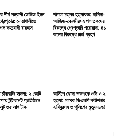
মের শীর্ষ সন্ত্রাসী ডেভিড ইমন
শাপলা চত্বর হত্যাযজ্ঞ: হাসিনা-
্রেপ্তার: নোয়াখালীতে
আজিজ-বেনজীরসহ পলাতকদের
েল সহযোগী রায়হান
বিরুদ্ধে গ্রেপ্তারি পরোয়ানা, ৪১
জনের বিরুদ্ধে চার্জ গ্রহণ
মে চাঁদাবাজি হামলা: ২ কোটি
কার্নিশে ঝোলা তরুণকে গুলি ও ২
পেয়ে ইন্টারনেট প্রতিষ্ঠানে
হত্যা: সাবেক ডিএমপি কমিশনার
 লুট ৩৫ লাখ টাকা
হাবিবুরসহ ৩ পুলিশের মৃত্যুদণ্ড!