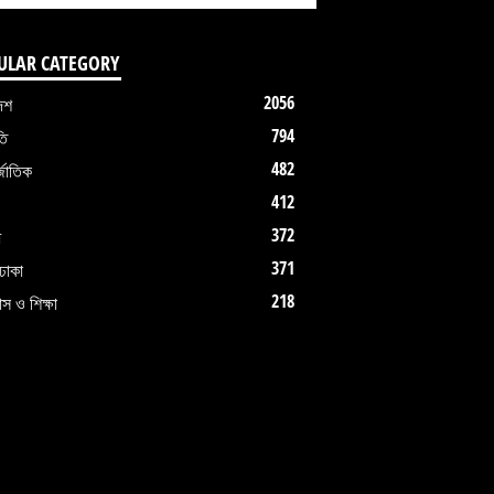
ULAR CATEGORY
2056
েশ
794
তি
482
জাতিক
412
372
ধ
371
ঢাকা
218
াস ও শিক্ষা