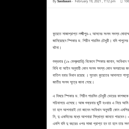
By
Saobaan
-
February 19, 2021 , 7:12 pm
10
Facebook
Copy URL
কুয়েতে সাজাপ্রাপ্ত লক্ষ্মীপুর-২ আসনের সংসদ সদস্য মোহা
জানিয়েছেন স্পিকার ড. শিরীন শারমিন চৌধুরী। যদি পাপুলে
ঘটনা।
শুক্রবার (১৯ ফেব্রুয়ারি) বিকেলে স্পিকার জানান, সংবিধান 
বিধি বা আইন অনুযায়ী কোন সংসদ সদস্য কোন অপরাধের জন্য
বাতিল হবার বিধান রয়েছে । সুতরাং কুয়েতের আদালতে পাপু
জাতীয় সংসদ সূত্রে জানা গেছে।
এ বিষয়ে স্পিকার ড. শিরীন শারমিন চৌধুরী ভোরের কাগজকে জা
সচিবালয়ে এসেছে। আজ শুক্রবার ছুটি হওয়ার এ নিয়ে আমি এখ
তা হলে আপনারাই তো জানেন সংবিধান অনুযায়ী কোন এমপির
নি, দু একদিনের মধ্যে আপনারা সিদ্ধান্ত জানতে পারবেন
এমপি যদি দু বছরের ওপর সাজা প্রাপ্ত হন তা হলে তার সদ