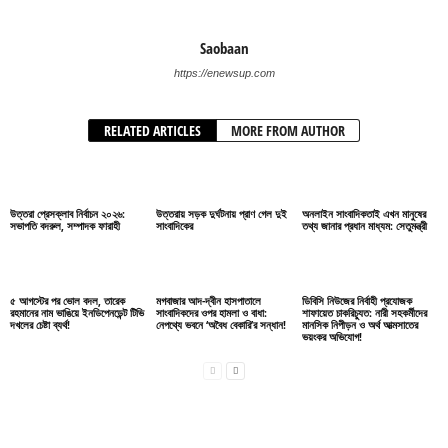
Saobaan
https://enewsup.com
RELATED ARTICLES
MORE FROM AUTHOR
উত্তরা প্রেসক্লাব নির্বাচন ২০২৬:
উত্তরায় সড়ক দুর্ঘটনায় প্রাণ গেল দুই
অনলাইন সাংবাদিকতাই এখন মানুষের
সভাপতি বদরুল, সম্পাদক ফারাহী
সাংবাদিকের
তথ্য জানার প্রধান মাধ্যম: সেতুমন্ত্রী
৫ আগস্টের পর ভোল বদল, তারেক
মগবাজার আদ-দ্বীন হাসপাতালে
ডিবিসি নিউজের নির্বাহী প্রযোজক
রহমানের নাম ভাঙিয়ে ইনডিপেনডেন্ট টিভি
সাংবাদিকদের ওপর হামলা ও বাধা:
শাফায়েত চাকরিচ্যুত: নারী সহকর্মীদের
দখলের চেষ্টা ব্যর্থ!
নেপথ্যে ভবনে ‘অবৈধ বেকারি’র সন্ধান!
মানসিক নিপীড়ন ও অর্থ আত্মসাতের
ভয়ংকর অভিযোগ!