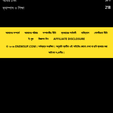
আমার ঢাকা
218
ক্যাম্পাস ও শিক্ষা
আমাদের সম্পর্কে
আমাদের পরিবার
সম্পাদকীয় নীতি
ব্যবহারের শর্তাবলী
দাবিত্যাগ
গোপনীয়তা নীতি
ই-বুক
বিজ্ঞাপন দিন
AFFILIATE DISCLOSURE
© ২০২৬ ENEWSUP.COM। সর্বস্বত্ব সংরক্ষিত। অনুমতি ব্যতীত এই সাইটের কোনো লেখা বা ছবি ব্যবহার করা
আইনত দণ্ডনীয়।