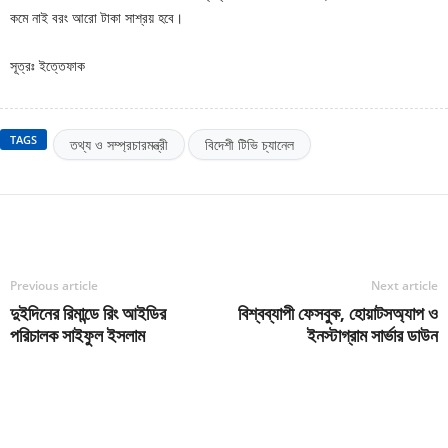
কমে নাই বরং আরো টাকা সাশ্রয় হবে।
সূত্রঃ ইত্তেফাক
TAGS
তথ্য ও সম্প্রচারমন্ত্রী
বিদেশী টিভি চ্যানেল
Previous article
Next article
দুইদিনের রিমান্ডে রিং আইডির
বিশ্বব্যাপী ফেসবুক, হোয়াটসঅ্যাপ ও
পরিচালক সাইফুল ইসলাম
ইনস্টাগ্রাম সার্ভার ডাউন