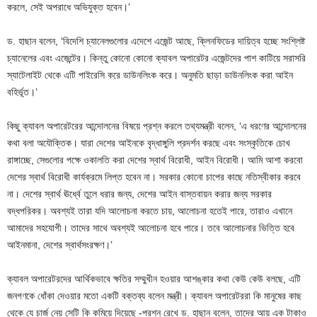
করলে, সেই অপরাধে অভিযুক্ত হবেন।’
ড. হাছান বলেন, ‘বিদেশি চ্যানেলগুলোর এদেশে এজেন্ট আছে, ক্লিনফিডের দায়িত্ব হচ্ছে সংশ্লিষ্ট
চ্যানেলের এবং এজেন্টের। কিন্তু কোনো কোনো ক্যাবল অপারেটর এজেন্টদের পাশ কাটিয়ে সরাসরি
স্যাটেলাইট থেকে এটি পাইরেসি করে ডাউনলিংক করে। অনুমতি ছাড়া ডাউনলিংক করা আইন
বহির্ভূত।’
কিছু ক্যাবল অপারেটরের আন্দোলনের বিষয়ে প্রশ্ন করলে তথ্যমন্ত্রী বলেন, ‘এ ধরণের আন্দোলনের
কথা বলা অযৌক্তিক। যারা দেশের আইনকে বৃদ্ধাঙ্গুলি প্রদর্শন করছে এবং সংস্কৃতিকে চোখ
রাঙ্গাচ্ছে, সেগুলোর পক্ষে ওকালতি করা দেশের স্বার্থ বিরোধী, আইন বিরোধী। আমি আশা করবো
দেশের স্বার্থ বিরোধী কার্যক্রমে লিপ্ত হবেন না। সরকার কোনো চাপের কাছে নতিস্বীকার করবে
না। দেশের স্বার্থ ঊর্ধ্বে তুলে ধরার জন্য, দেশের আইন বাস্তবায়ন করার জন্য সরকার
বদ্ধপরিকর। অবশ্যই তারা যদি আলোচনা করতে চায়, আলোচনা হতেই পারে, তারাও এখানে
আমাদের সহযোগী। তাদের সাথে অবশ্যই আলোচনা হবে পারে। তবে আলোচনার ভিত্তি হবে
আইনমানা, দেশের স্বার্থসংরক্ষণ।’
ক্যাবল অপারেটরদের আর্থিকভাবে ক্ষতির সম্মুখীন হওয়ার আশঙ্কার কথা কেউ কেউ বলছে, এটি
জনগণকে ধোঁকা দেওয়ার মতো একটি বক্তব্য বলেন মন্ত্রী। ক্যাবল অপারেটররা কি মানুষের কাছ
থেকে যে চার্জ নেয় সেটি কি কমিয়ে দিয়েছে -প্রশ্ন রেখে ড. হাছান বলেন, তাদের আয় এক টাকাও