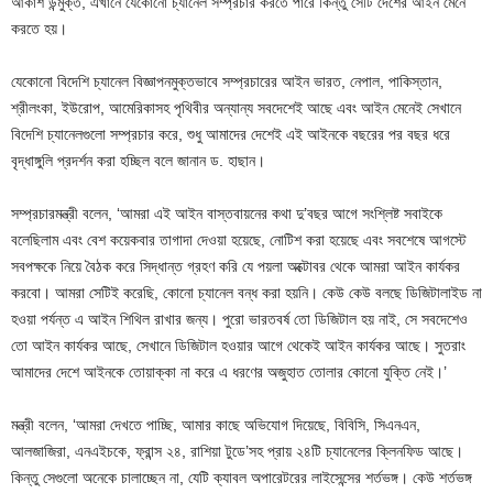
আকাশ উন্মুক্ত, এখানে যেকোনো চ্যানেল সম্প্রচার করতে পারে কিন্তু সেটি দেশের আইন মেনে
করতে হয়।
যেকোনো বিদেশি চ্যানেল বিজ্ঞাপনমুক্তভাবে সম্প্রচারের আইন ভারত, নেপাল, পাকিস্তান,
শ্রীলংকা, ইউরোপ, আমেরিকাসহ পৃথিবীর অন্যান্য সবদেশেই আছে এবং আইন মেনেই সেখানে
বিদেশি চ্যানেলগুলো সম্প্রচার করে, শুধু আমাদের দেশেই এই আইনকে বছরের পর বছর ধরে
বৃদ্ধাঙ্গুলি প্রদর্শন করা হচ্ছিল বলে জানান ড. হাছান।
সম্প্রচারমন্ত্রী বলেন, ‘আমরা এই আইন বাস্তবায়নের কথা দু’বছর আগে সংশ্লিষ্ট সবাইকে
বলেছিলাম এবং বেশ কয়েকবার তাগাদা দেওয়া হয়েছে, নোটিশ করা হয়েছে এবং সবশেষে আগস্টে
সবপক্ষকে নিয়ে বৈঠক করে সিদ্ধান্ত গ্রহণ করি যে পয়লা অক্টোবর থেকে আমরা আইন কার্যকর
করবো। আমরা সেটিই করেছি, কোনো চ্যানেল বন্ধ করা হয়নি। কেউ কেউ বলছে ডিজিটালাইড না
হওয়া পর্যন্ত এ আইন শিথিল রাখার জন্য। পুরো ভারতবর্ষ তো ডিজিটাল হয় নাই, সে সবদেশেও
তো আইন কার্যকর আছে, সেখানে ডিজিটাল হওয়ার আগে থেকেই আইন কার্যকর আছে। সুতরাং
আমাদের দেশে আইনকে তোয়াক্কা না করে এ ধরণের অজুহাত তোলার কোনো যুক্তি নেই।’
মন্ত্রী বলেন, ‘আমরা দেখতে পাচ্ছি, আমার কাছে অভিযোগ দিয়েছে, বিবিসি, সিএনএন,
আলজাজিরা, এনএইচকে, ফ্রান্স ২৪, রাশিয়া টুডে’সহ প্রায় ২৪টি চ্যানেলের ক্লিনফিড আছে।
কিন্তু সেগুলো অনেকে চালাচ্ছেন না, যেটি ক্যাবল অপারেটরের লাইসেন্সের শর্তভঙ্গ। কেউ শর্তভঙ্গ