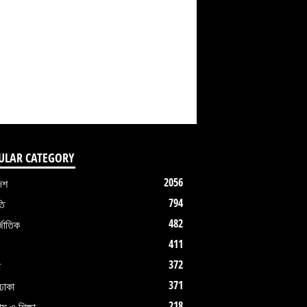
ULAR CATEGORY
2056
েশ
794
তি
482
জাতিক
411
372
ধ
371
ঢাকা
218