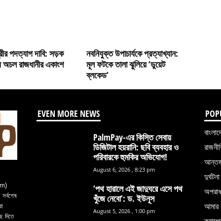
্ত্রীর পদত্যাগ দাবি: সড়ক
নবনিযুক্ত উপাচার্যকে প্রত্যাখ্যান:
 অচল রাজধানীর একাংশ
মূল ফটকে তালা ঝুলিয়ে ‘ডুয়েট
ব্লকেড’
EVEN MORE NEWS
POP
বাংলাদ
PalmPay-এর কিস্তি সেবায়
ডিজিটাল হয়রানি: ছবি ব্যবহার ও
রাজনী
পরিবারকে হুমকির অভিযোগ!
আন্তর্
August 6, 2026 , 8:23 pm
দুর্ঘটনা
om)
‘পথ হারালে এই জাদুঘরে এসে পথ
অপরা
সর্বশেষ
খুঁজে নেবো’: ড. ইউনূস
আমার 
রা
August 5, 2026 , 1:00 pm
ে দিতে