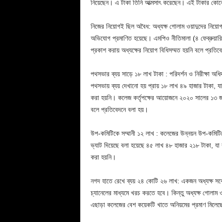
নিয়েছেন। এ টাকা তিনি আত্মসাৎ করেছেন। এই টাকার কো
নিজের নিয়োগই ছিল অবৈধ: অধ্যক্ষ গোলাম ওয়াদুদের নিয়োগও
অভিযোগ প্রমাণিত হয়েছে। এমপিও নীতিমালা (৪ ফেব্রুয়ারি, 
প্রকাশ করায় অধ্যক্ষের নিয়োগ বিধিসম্মত হয়নি বলে প্রতি
পথসভার ব্যয় সাড়ে ১৮ লাখ টাকা : পরিদর্শন ও নিরীক্ষা অধি
পথসভায় ব্যয় দেখানো হয় প্রায় ১৮ লাখ ৪৯ হাজার টাকা, য
করা হয়নি। কলেজ কর্তৃপক্ষের আয়োজনে ২০২০ সালের ১৩ জা
বলে প্রতিবেদনে বলা হয়।
উপ-কমিটিকে সম্মানী ১২ লাখ : কলেজের উন্নয়ন উপ-কমিটিক
ভ্যাট দিয়েছে বলা হয়েছে ৪৫ লাখ ৪৮ হাজার ২১৮ টাকা, যা
করা হয়নি।
নগদ হাতে রেখে ব্যয় ২৪ কোটি ২৬ লাখ: একজন অধ্যক্ষ সর্
চ্যানেলের মাধ্যমে খরচ করতে হবে। কিন্তু অধ্যক্ষ গোলাম
এছাড়া কলেজের বেশ কয়েকটি খাতে অনিয়মের প্রমাণ মিলেছ