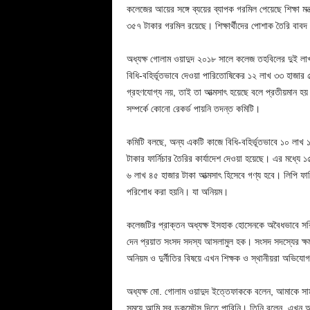
কলেজের আয়ের সঙ্গে ব্যয়ের ব্যাপক গরমিল পেয়েছে শিক্ষা 
৩৫৭ টাকার গরমিল রয়েছে। শিক্ষার্থীদের পোশাক তৈরি বা
অধ্যক্ষ গোলাম ওয়াদুদ ২০১৮ সালে কলেজ তহবিলের দুই লাখ 
বিধি-বহির্ভূতভাবে দেওয়া পারিতোষিকের ১২ লাখ ৩৩ হাজার 
গ্রহণযোগ্য নয়, তাই তা আত্মসাৎ হয়েছে বলে প্রতীয়মান হ
সম্পর্কে কোনো রেকর্ড পায়নি তদন্ত কমিটি।
কমিটি বলছে, অন্য একটি কাজে বিধি-বহির্ভূতভাবে ১০ লাখ ১
টাকার ফার্নিচার তৈরির কার্যাদেশ দেওয়া হয়েছে। এর মধ্যে ১
৬ লাখ ৪৫ হাজার টাকা আত্মসাৎ হিসেবে গণ্য হবে। লিপি ফার
পরিশোধ করা হয়নি। যা অনিয়ম।
কলেজটির প্রাক্তন অধ্যক্ষ ইসহাক হোসেনকে অবৈধভাবে সরিয়
দেন প্রয়াত সংসদ সদস্য আসলামুল হক। সংসদ সদস্যের ক্ষমত
অনিয়ম ও দুর্নীতির বিষয়ে এখন শিক্ষক ও স্থানীয়রা অভিযো
অধ্যক্ষ মো. গোলাম ওয়াদুদ ইত্তেফাককে বলেন, আমাকে সাম
সময়ে আমি সব ডকুমেন্টস দিতে পারিনি। তিনি বলেন, এখন আ