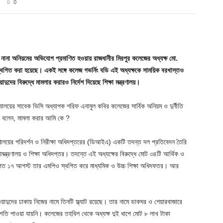
0
Twitter
Pinterest
WhatsApp
ৎসহ নানা অনিয়মের অভিযোগ প্রমাণিত হওয়ায় রাজধানীর মিরপুর কলেজের অধ্যক্ষ মো.
স্থগিত করা হয়েছে। একই সঙ্গে কলেজ গভর্নিং বডি এই অধ্যক্ষকে সাময়িক বরখাস্তও
দের বিরুদ্ধে মামলার করারও নির্দেশ দিয়েছে শিক্ষা মন্ত্রণালয়।
্যালয়ের সাবেক ভিসি অধ্যাপক শরিফ এনামুল কবির কলেজের সার্বিক অনিয়ম ও দুর্নীতি
য়ে বলেন, মামলা করার আমি কে ?
রণালয়ের পরিদর্শন ও নিরীক্ষা অধিদপ্তরের (ডিআইএ) একটি তদন্ত দল প্রতিবেদন তৈরি
মন্ত্রণালয় ও শিক্ষা অধিদপ্তর। তদন্তে এই অধ্যক্ষের বিরুদ্ধে মোট ৩৪টি আর্থিক ও
 গত ১৭ আগস্ট তার এমপিও স্থগিত করে মাধ্যমিক ও উচ্চ শিক্ষা অধিদফতর। আর
দুদের ঢাকায় নিজের নামে তিনটি ফ্ল্যাট রয়েছে। তার নামে ডাকঘর ও শেয়ারবাজারে
গতি পাওয়া যায়নি। কলেজের তহবিল থেকে অধ্যক্ষ দুই ধাপে মোট ৮ লাখ টাকা