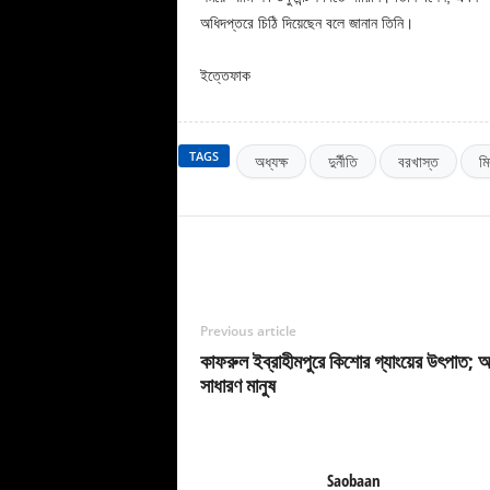
অধিদপ্তরে চিঠি দিয়েছেন বলে জানান তিনি।
ইত্তেফাক
TAGS
অধ্যক্ষ
দুর্নীতি
বরখাস্ত
ম
Previous article
কাফরুল ইব্রাহীমপুরে কিশোর গ্যাংয়ের উৎপাত; অত
সাধারণ মানুষ
Saobaan