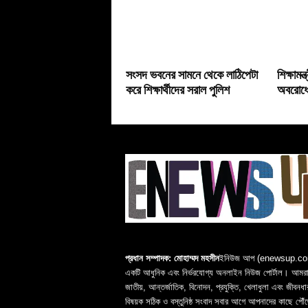
সংসদ ভবনের সামনে থেকে লাঠিপেটা
শিক্ষামন
করে শিক্ষার্থীদের সরাল পুলিশ
অবরোধে
প্রধান সম্পাদক: মোহাম্মদ মহসীন
ইনিউজ আপ (enewsup.c
একটি আধুনিক এবং নির্ভরযোগ্য অনলাইন নিউজ পোর্টাল। আমরা 
জাতীয়, আন্তর্জাতিক, বিনোদন, প্রযুক্তি, খেলাধুলা এবং জীবনধা
বিষয়ক সঠিক ও বস্তুনিষ্ঠ সংবাদ সবার আগে আপনাদের কাছে পৌঁছ