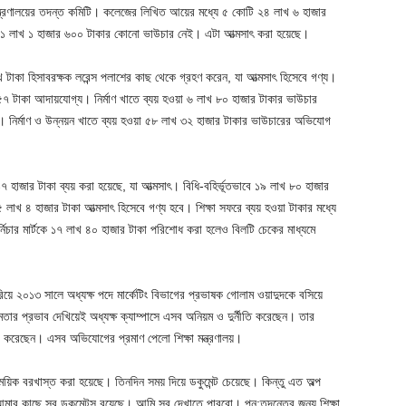
মন্ত্রণালয়ের তদন্ত কমিটি। কলেজের লিখিত আয়ের মধ্যে ৫ কোটি ২৪ লাখ ৬ হাজার
বদ ১ লাখ ১ হাজার ৬০০ টাকার কোনো ভাউচার নেই। এটা আত্মসাৎ করা হয়েছে।
টাকা হিসাবরক্ষক লরেন্স পলাশের কাছ থেকে গ্রহণ করেন, যা আত্মসাৎ হিসেবে গণ্য।
৫৭ টাকা আদায়যোগ্য। নির্মাণ খাতে ব্যয় হওয়া ৬ লাখ ৮০ হাজার টাকার ভাউচার
য়। নির্মাণ ও উন্নয়ন খাতে ব্যয় হওয়া ৫৮ লাখ ৩২ হাজার টাকার ভাউচারের অভিযোগ
৭ হাজার টাকা ব্যয় করা হয়েছে, যা আত্মসাৎ। বিধি-বহির্ভূতভাবে ১৯ লাখ ৮০ হাজার
৫ লাখ ৪ হাজার টাকা আত্মসাৎ হিসেবে গণ্য হবে। শিক্ষা সফরে ব্যয় হওয়া টাকার মধ্যে
্নিচার মার্টকে ১৭ লাখ ৪০ হাজার টাকা পরিশোধ করা হলেও বিলটি চেকের মাধ্যমে
ে ২০১৩ সালে অধ্যক্ষ পদে মার্কেটিং বিভাগের প্রভাষক গোলাম ওয়াদুদকে বসিয়ে
ার প্রভাব দেখিয়েই অধ্যক্ষ ক্যাম্পাসে এসব অনিয়ম ও দুর্নীতি করেছেন। তার
গ করেছেন। এসব অভিযোগের প্রমাণ পেলো শিক্ষা মন্ত্রণালয়।
য়িক বরখাস্ত করা হয়েছে। তিনদিন সময় দিয়ে ডকুমেন্ট চেয়েছে। কিন্তু এত অল্প
মার কাছে সব ডকুমেন্টস রয়েছে। আমি সব দেখাতে পারবো। পুন:তদন্তের জন্য শিক্ষা