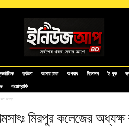
তর্জাতিক
দুর্ঘটনা
আমার ঢাকা
অপরাধ
বিনোদন
ই-বুক
ভ্
ইড
বায়োগ্রাফি
ধ্যক্ষ বরখাস্ত
আত্মসাৎঃ মিরপুর কলেজের অধ্যক্ষ