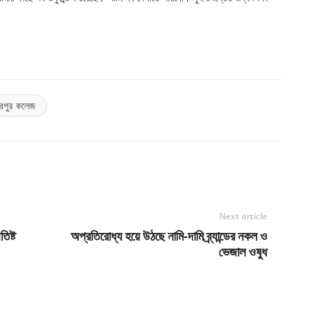
িরপুর কলেজ
Next article
িষ্ট
অপ্রতিরোধ্য হয়ে উঠছে নামি-দামি ব্র্যান্ডের নকল ও
ভেজাল ওষুধ