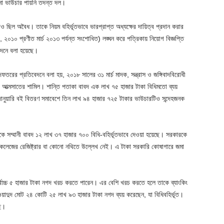
নো ভাউচার পায়নি তদন্ত দল।
 ছিল অবৈধ। তাকে নিয়ম বহির্ভূতভাবে ভারপ্রাপ্ত অধ্যক্ষের দায়িত্ব প্রদান করার
২০১০ প্রণীত মার্চ ২০১৩ পর্যন্ত সংশোধিত) লঙ্ঘন করে পত্রিকায় নিয়োগ বিজ্ঞপ্তি
বেদনে বলা হয়েছে।
দফতরের প্রতিবেদনে বলা হয়, ২০১৮ সালের ৩১ মার্চ মাদক, সন্ত্রাস ও জঙ্গিবাদবিরোধী
া আত্মসাতের শামিল। শান্তি পতাকা বাবদ এক লাখ ৭৫ হাজার টাকা বিধিমতো ব্যয়
নুয়ারি বই বিতরণ সমাবেশে তিন লাখ ৯৪ হাজার ৭২৫ টাকার ভাউচারটিও সন্দেহজনক
ে সম্মানী বাবদ ১২ লাখ ৩৭ হাজার ৭০০ বিধি-বহির্ভূতভাবে দেওয়া হয়েছে। সরকারকে
 কলেজের রেজিষ্ট্রার বা কোনো নথিতে উল্লেখ নেই। এ টাকা সরকারি কোষাগারে জমা
বোচ্চ ৫ হাজার টাকা নগদ খরচ করতে পারেন। এর বেশি খরচ করতে হলে তাকে ব্যাংকিং
 ওয়াদুদ মোট ২৪ কোটি ২৫ লাখ ৯৩ হাজার টাকা নগদ ব্যয় করেছেন, যা বিধিবহির্ভূত।
ে।