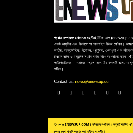
প্রধান সম্পাদক: মোহাম্মদ মহসীন
ইনিউজ আপ (enewsup.c
একটি আধুনিক এবং নির্ভরযোগ্য অনলাইন নিউজ পোর্টাল। আমরা 
জাতীয়, আন্তর্জাতিক, বিনোদন, প্রযুক্তি, খেলাধুলা এবং জীবনধা
বিষয়ক সঠিক ও বস্তুনিষ্ঠ সংবাদ সবার আগে আপনাদের কাছে পৌঁছ
প্রতিশ্রুতিবদ্ধ। সংবাদের সত্যতা এবং নিরপেক্ষতাই আমাদের মূ
শক্তি।
Contact us:
news@enewsup.com
© ২০২৬ ENEWSUP.COM। সর্বস্বত্ব সংরক্ষিত। অনুমতি ব্যতীত এই 
কোনো লেখা বা ছবি ব্যবহার করা আইনত দণ্ডনীয়।