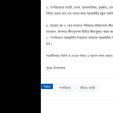
৩. গণপরিবহনের যাত্রী, চালক, সুপারভাইজার, কন্ডাক্টর, হেলপা
নিশ্চিত করতে হবে এবং তাদের জন্য প্রয়োজনীয় হ্যান্ড স্যা
৪. যাত্রার শুরু ও শেষে যানবাহন পরিষ্কার-পরিচ্ছন্নসহ জী
হাতব্যাগ, মালপত্র জীবাণুনাশক ছিটিয়ে জীবাণুমুক্ত করার ব
৫. গণপরিবহনে স্বাস্থ্যবিধি সংক্রান্ত অন্যান্য প্রয়োজনীয
হবে।
পরবর্তীসময়ে নির্দেশ না দেওয়া পর্যন্ত এ আদেশ বলবৎ থাকব
সূত্রঃ ইত্তেফাক
TAGS
গণপরিবহন
দাঁড়িয়ে যাত্রী