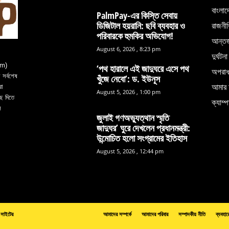
বাংলাদ
PalmPay-এর কিস্তি সেবায়
ডিজিটাল হয়রানি: ছবি ব্যবহার ও
রাজনী
পরিবারকে হুমকির অভিযোগ!
আন্তর্
August 6, 2026 , 8:23 pm
দুর্ঘটনা
om)
‘পথ হারালে এই জাদুঘরে এসে পথ
অপরা
সর্বশেষ
খুঁজে নেবো’: ড. ইউনূস
আমার 
রা
August 5, 2026 , 1:00 pm
ে দিতে
ক্যাম্প
ল
জুলাই গণঅভ্যুত্থান স্মৃতি
জাদুঘর’ ঘুরে দেখলেন প্রধানমন্ত্রী:
উন্মোচিত হলো সংগ্রামের ইতিহাস
August 5, 2026 , 12:44 pm
সাইটের
আমাদের সম্পর্কে
আমাদের পরিবার
সম্পাদকীয় নীতি
ব্যবহার