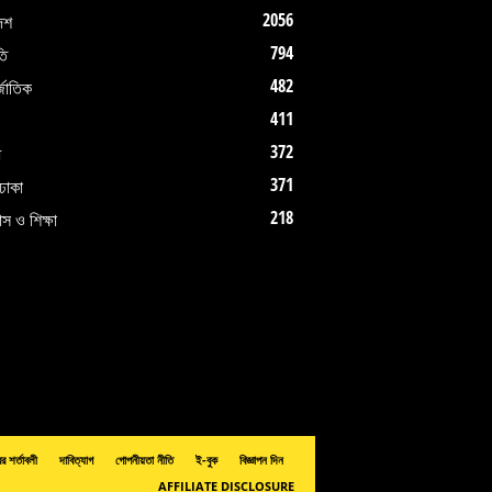
2056
েশ
794
তি
482
জাতিক
411
372
ধ
371
ঢাকা
218
াস ও শিক্ষা
ের শর্তাবলী
দাবিত্যাগ
গোপনীয়তা নীতি
ই-বুক
বিজ্ঞাপন দিন
AFFILIATE DISCLOSURE