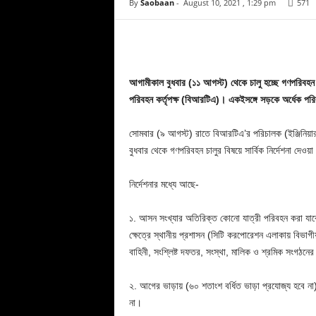
By
Saobaan
-
August 10, 2021 , 1:29 pm
571
Facebook
Copy URL
আগামীকাল বুধবার (১১ আগস্ট) থেকে চালু হচ্ছে গণপরিবহন
পরিবহন কর্তৃপক্ষ (বিআরটিএ)। একইসঙ্গে সড়কে অর্ধেক পরি
সোমবার (৯ আগস্ট) রাতে বিআরটিএ’র পরিচালক (ইঞ্জিনিয়ার)
বুধবার থেকে গণপরিবহন চালুর বিষয়ে সার্বিক নির্দেশনা দেও
নির্দেশনার মধ্যে আছে-
১. আসন সংখ্যার অতিরিক্ত কোনো যাত্রী পরিবহন করা যাবে
ক্ষেত্রে স্থানীয় প্রশাসন (সিটি করপোরেশন এলাকায় বিভাগ
বাহিনী, সংশ্লিষ্ট দফতর, সংস্থা, মালিক ও শ্রমিক সংগঠনে
২. আগের ভাড়ায় (৬০ শতাংশ বর্ধিত ভাড়া প্রযোজ্য হবে
না।