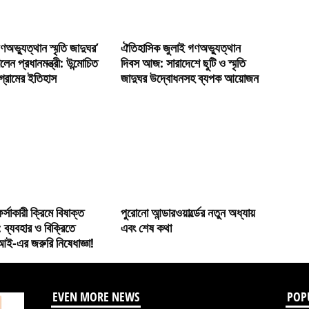
ণঅভ্যুত্থান স্মৃতি জাদুঘর’
ঐতিহাসিক জুলাই গণঅভ্যুত্থান
লেন প্রধানমন্ত্রী: উন্মোচিত
দিবস আজ: সারাদেশে ছুটি ও স্মৃতি
্রামের ইতিহাস
জাদুঘর উদ্বোধনসহ ব্যপক আয়োজন
র্সাকারী ক্রিমে বিষাক্ত
পুরোনো আন্ডারওয়ার্ল্ডের নতুন অধ্যায়
ি’: ব্যবহার ও বিক্রিতে
এবং শেষ কথা
ই-এর জরুরি নিষেধাজ্ঞা!
EVEN MORE NEWS
POP