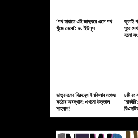
‘পথ হারালে এই জাদুঘরে এসে পথ
জুলাই গ
খুঁজে নেবো’: ড. ইউনূস
ঘুরে দেখ
হলো সংগ
ছাত্রদলের বিরুদ্ধে ইনকিলাব মঞ্চের
৮টি রং ফ
কঠোর অবস্থান: এখনো উত্তাল
‘মার্কার
শাহবাগ!
বিএসটিআ