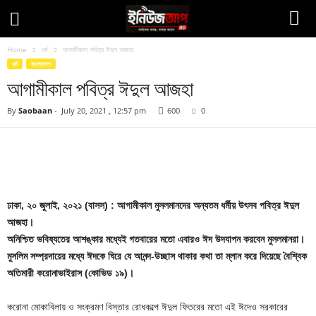
Home
ধর্ম
আগামীকাল পবিত্র ঈদুল আজহা
ধর্ম
বাংলাদেশ
আগামীকাল পবিত্র ঈদুল আজহা
By
Saobaan
-
July 20, 2021 , 12:57 pm
600
0
Facebook
Twitter
Pinteres
Copy URL
ঢাকা, ২০ জুলাই, ২০২১ (বাসস) : আগামীকাল মুসলমানদের অন্যতম ধর্মীয় উৎসব পবিত্র ঈদুল
আজহা।
অনিশ্চিত ভবিষ্যতের আশঙ্কার মধ্যেই গতবারের মতো এবারও ঈদ উদযাপন করবেন মুসলমানরা।
মুসলিম সম্প্রদায়ের মধ্যে ঈদকে ঘিরে যে আনন্দ-উচ্ছাস থাকার কথা তা ম্লান করে দিয়েছে বৈশ্বিক
অতিমারী করোনাভাইরাস (কোভিড ১৯)।
করোনা মোকাবিলায় ও সংক্রমণ বিস্তার রোধকল্পে ঈদুল ফিতরের মতো এই ঈদেও সরকারের