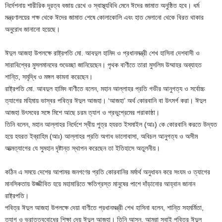
নির্দেশনায় শারীরিক দূরত্ব বজায় রেখে ও স্বাস্থ্যবিধি মেনে ঈদের জামাত অনুষ্ঠিত হবে। ধর্ম
মন্ত্রণালয়ের পক্ষ থেকে ঈদের জামাত শেষে কোলাকোলি এবং হাত মেলানো থেকে বিরত থাকার
অনুরোধ জানানো হয়েছে।
ঈদুল আজহা উপলক্ষে রাষ্ট্রপতি মো. আবদুল হামিদ ও প্রধানমন্ত্রী শেখ হাসিনা দেশবাসী ও
সারাবিশ্বের মুসলমানদের শুভেচ্ছা জানিয়েছেন। পৃথক বাণীতে তারা মুসলিম উম্মাহর অব্যাহত
শান্তি, সমৃদ্ধি ও মঙ্গল কামনা করেছেন।
রাষ্ট্রপতি মো. আবদুল হামিদ বাণীতে বলেন, মহান আল্লাহর প্রতি গভীর আনুগত্য ও সর্বোচ্চ
ত্যাগের মহিমায় ভাস্বর পবিত্র ঈদুল আজহা। ‘আজহা’ অর্থ কোরবানি বা উৎসর্গ করা। ঈদুল
আজহা উৎসবের সঙ্গে মিশে আছে চরম ত্যাগ ও প্রভুপ্রেমের পরাকাষ্ঠা।
তিনি বলেন, মহান আল্লাহর নির্দেশে স্বীয় পুত্র হযরত ইসমাইল (আঃ) কে কোরবানি করতে উদ্যত
হয়ে হযরত ইব্রাহিম (আঃ) আল্লাহর প্রতি অগাধ ভালোবাসা, অবিচল আনুগত্য ও অসীম
আত্মত্যাগের যে সুমহান দৃষ্টান্ত স্থাপন করেছেন তা ইতিহাসে অতুলনীয়।
কঠিন এ সময়ে দেশের আপামর জনগণের প্রতি কোরবানির মর্মার্থ অনুধাবন করে সংযম ও ত্যাগের
মানসিকতায় উজ্জীবিত হয়ে মহামারিতে ক্ষতিগ্রস্ত মানুষের পাশে দাঁড়ানোর আহ্বান জানান
রাষ্ট্রপতি।
পবিত্র ঈদুল আজহা উপলক্ষে দেয়া বাণীতে প্রধানমন্ত্রী শেখ হাসিনা বলেন, শান্তি সহমর্মিতা,
ত্যাগ ও ভ্রাতৃত্ববোধের শিক্ষা দেয় ঈদুল আজহা। তিনি আসুন, আমরা সবাই পবিত্র ঈদুল