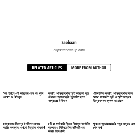
Saobaan
https://enewsup.com
RELATED ARTICLES
MORE FROM AUTHOR
‘পথ হারালে এই জাদুঘরে এসে পথ খুঁজে
জুলাই গণঅভ্যুত্থান স্মৃতি জাদুঘর’ ঘুরে
ঐতিহাসিক জুলাই গণঅভ্যুত্থান দিবস
নেবো’: ড. ইউনূস
দেখলেন প্রধানমন্ত্রী: উন্মোচিত হলো
আজ: সারাদেশে ছুটি ও স্মৃতি জাদুঘর
সংগ্রামের ইতিহাস
উদ্বোধনসহ ব্যপক আয়োজন
ছাত্রদলের বিরুদ্ধে ইনকিলাব মঞ্চের
৮টি রং ফর্সাকারী ক্রিমে বিষাক্ত ‘মার্কারি’:
পুরোনো আন্ডারওয়ার্ল্ডের নতুন অধ্যায় এবং
কঠোর অবস্থান: এখনো উত্তাল শাহবাগ!
ব্যবহার ও বিক্রিতে বিএসটিআই-এর
শেষ কথা
জরুরি নিষেধাজ্ঞা!