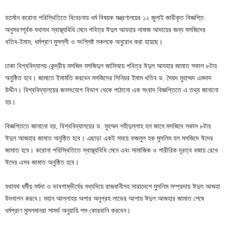
বতর্মান করোনা পরিস্থিতিতে বিবেচনায় ধর্ম বিষয়ক মন্ত্রণালয়ের ১২ জুলাই জারীকৃত বিজ্ঞপ্তি
অনুসরণপূর্বক যথাযথ স্বাস্থ্যবিধি মেনে পবিত্র ঈদুল আযহার নামাজ আদায়ের জন্য মসজিদের
খতিব-ইমাম, ধর্মপ্রাণ মুসল্লী ও সংশ্লিষ্ট সকলকে অনুরোধ করা হয়েছে।
ঢাকা বিশ্ববিদ্যালয় কেন্দ্রীয় মসজিদ মসজিদুল জামিআয় পবিত্র ঈদুল আযহার জামাত সকাল ৮টায়
অনুষ্ঠিত হবে। জামাতে ইমামতি করবেন মসজিদের সিনিয়র ইমাম খতিব ড. সৈয়দ মুহাম্মদ এমদাদ
উদ্দীন। বিশ্ববিদ্যালয়ের জনসংযোগ বিভাগ থেকে পাঠানো এক সংবাদ বিজ্ঞপ্তিতে এ তথ্য জানানো
হয়।
বিজ্ঞপ্তিতে জানানো হয়, বিশ্ববিদ্যালয়ের ড. মুহম্মদ শহীদুল্লাহ হল জামে মসজিদে সকাল ৮টায়
ঈদুল আজহার জামাত অনুষ্ঠিত হবে। এছাড়া একই সময়ে ফজলুল হক মুসলিম হল মসজিদে ঈদের
জামাত হবে। করোনা পরিস্থিতিতে স্বাস্থ্যবিধি মেনে এবং সামাজিক ও শারীরিক দূরত্ব বজায় রেখে
ঈদের এসব জামাত অনুষ্ঠিত হবে।
যথাযথ ধর্মীয় মর্যদা ও ভাবগাম্ভীর্যের মধ্যদিয়ে রাজধানীসহ সারাদেশে মুসলিম সম্প্রদায় ঈদুল আজহা
উদযাপন করবে। মহান আল্লাহর অপার অনুগ্রহ লাভের আশায় ঈদুল আজহার জামাত শেষে
ধর্মপ্রাণ মুসলমানরা সামর্থ অনুয়ায়ি পশু কোরবানি করবেন।