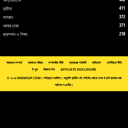
411
দুর্ঘটনা
372
অপরাধ
371
আমার ঢাকা
218
ক্যাম্পাস ও শিক্ষা
আমাদের সম্পর্কে
আমাদের পরিবার
সম্পাদকীয় নীতি
ব্যবহারের শর্তাবলী
দাবিত্যাগ
গোপনীয়তা নীতি
ই-বুক
বিজ্ঞাপন দিন
AFFILIATE DISCLOSURE
© ২০২৬ ENEWSUP.COM। সর্বস্বত্ব সংরক্ষিত। অনুমতি ব্যতীত এই সাইটের কোনো লেখা বা ছবি ব্যবহার করা
আইনত দণ্ডনীয়।