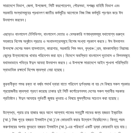
সারাদেশে বিভাগ, জেলা, উপজেলা, সিটি করপোরেশন, পৌরসভা, সশস্ত্র বাহিনী বিভাগ এবং
সরকারি সংস্থাসমূহের প্রধানগণ জাতীয় কর্মসূচীর আলোকে নিজ নিজ কর্মসূচি প্রণয়ন করে ঈদ
উদযাপন করবেন।
এছাড়াও বাংলাদেশ টেলিভিশন, বাংলাদেশ বেতার ও বেসরকারি গণমাধ্যমসমূহ যথাযোগ্য গুরুত্ব
সহকারে বিশেষ অনুষ্ঠান প্রচার ও সংবাদপত্রসমূহে বিশেষ সংখ্যা প্রকাশ করবে। ঈদ উদযাপন
উপলক্ষে দেশের সকল হাসপাতাল, কারাগার, সরকারি শিশু সদন, বৃদ্ধা¤্রম, মাদকাসক্তি নিরাময়
কেন্দ্রে উন্নতমানের খাবার পরিবেশন করা হবে। বিদেশে অবস্থিত বাংলাদেশ দূতাবাস ও মিশনসমূহে
যথাযথভাবে পবিত্র ঈদুল আযহা উদযাপন করবে। এ উপলক্ষে সারাদেশে আইন শৃংখলা পরিস্থিতি
স্বাভাবিক রক্ষার্থে বিশেষ ব্যবস্থা নেয়া হয়েছে।
কুরবানীকৃত পশুর রক্ত বা বর্জ্য পদার্থ দ্বারা যাতে পরিবেশ দুর্গন্ধময় না হয় সে বিষয়ে সকল প্রকার
প্রয়োজনীয় ব্যবস্থা গ্রহণ করেছে ঢাকার দুই সিটি কর্পোরেশনসহ দেশের সকল স্থানীয় সরকার
প্রতিষ্ঠান। ঈদুল আযহার পূর্ববর্তী জুমার খুৎবায় এ বিষয়ে মুসল্লীদের সচেতন করা হয়েছে।
উল্লেখ্য, প্রায় চার হাজার বছর আগে আল্লাহ পাকের সন্তুষ্টি লাভের জন্য হজরত ইব্রাহিম
(আ.) নিজ পুত্র হজরত ইসমাইল (আ.)’কে কোরবানি করার উদ্যোগ নিয়েছিলেন। কিন্তু পরম
করুণাময়ের অপার কুদরতে হজরত ইসমাইল (আ.)-এর পরিবর্তে একটি দুম্বা কোরবানি হয়ে যায়।