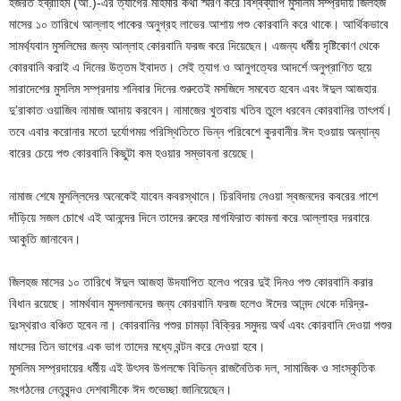
হজরত ইব্রাহিম (আ.)-এর ত্যাগের মহিমার কথা স্মরণ করে বিশ্বব্যাপি মুসলিম সম্প্রদায় জিলহজ
মাসের ১০ তারিখে আল্লাহ পাকের অনুগ্রহ লাভের আশায় পশু কোরবানি করে থাকে। আর্থিকভাবে
সামর্থ্যবান মুসলিমের জন্য আল্লাহ কোরবানি ফরজ করে দিয়েছেন। এজন্য ধর্মীয় দৃষ্টিকোণ থেকে
কোরবানি করাই এ দিনের উত্তম ইবাদত। সেই ত্যাগ ও আনুগত্যের আদর্শে অনুপ্রাণিত হয়ে
সারাদেশের মুসলিম সম্প্রদায় শনিবার দিনের শুরুতেই মসজিদে সমবেত হবেন এবং ঈদুল আজহার
দু’রাকাত ওয়াজিব নামাজ আদায় করবেন। নামাজের খুতবায় খতিব তুলে ধরবেন কোরবানির তাৎপর্য।
তবে এবার করোনার মতো দুর্যোগময় পরিস্থিতিতে ভিন্ন পরিবেশে কুরবানীর ঈদ হওয়ায় অন্যান্য
বারের চেয়ে পশু কোরবানি কিছুটা কম হওয়ার সম্ভাবনা রয়েছে।
নামাজ শেষে মুসল্লিদের অনেকেই যাবেন কবরস্থানে। চিরবিদায় নেওয়া স্বজনদের কবরের পাশে
দাঁড়িয়ে সজল চোখে এই আনন্দের দিনে তাদের রুহের মাগফিরাত কামনা করে আল্লাহর দরবারে
আকুতি জানাবেন।
জিলহজ মাসের ১০ তারিখে ঈদুল আজহা উদযাপিত হলেও পরের দুই দিনও পশু কোরবানি করার
বিধান রয়েছে। সামর্থবান মুসলমানদের জন্য কোরবানি ফরজ হলেও ঈদের আনন্দ থেকে দরিদ্র-
দুঃস্থরাও বঞ্চিত হবেন না। কোরবানির পশুর চামড়া বিক্রির সমুদয় অর্থ এবং কোরবানি দেওয়া পশুর
মাংসের তিন ভাগের এক ভাগ তাদের মধ্যে বন্টন করে দেওয়া হবে।
মুসলিম সম্প্রদায়ের ধর্মীয় এই উৎসব উপলক্ষে বিভিন্ন রাজনৈতিক দল, সামাজিক ও সাংস্কৃতিক
সংগঠনের নেতৃবৃন্দও দেশবাসীকে ঈদ শুভেচ্ছা জানিয়েছেন।