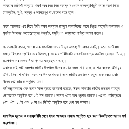
আজহার মর্মবাণী অন্তরে ধারণ করে নিজ নিজ অবস্থান থেকে জনকল্যাণমুখী কাজে অংশ নিয়ে
বৈষম্যহীন, সুখী, সমৃদ্ধ ও শান্তিপূর্ণ বাংলাদেশ গড়ে তুলি।
ঈদুল আজহার এই দিনে তিনি মহান আল্লাহ রাব্বুল আলামিনের কাছে প্রিয় মাতৃভূমি বাংলাদেশ ও
মুসলিম উম্মাহর উত্তরোত্তর উন্নতি, সমৃদ্ধি ও অব্যাহত শান্তি কামনা করেন।
প্রধানমন্ত্রী বলেন, আমরা এক সংকটময় সময়ে ঈদুল আজহা উদযাপন করছি। করোনাভাইরাস
সমগ্র বিশ্বকে স্থবির করে দিয়েছে। সরকার পরিস্থিতি মোকাবিলায় প্রয়োজনীয় ব্যবস্থা নিচ্ছে।
জনগণকে সব সহযোগিতা প্রদান অব্যাহত রাখছে।
এবারও হাইকোর্ট সংলগ্ন জাতীয় ঈদগাহে ঈদের জামাত হচ্ছে না। হচ্ছে না শত বছরের ঐতিহ্য
ঐতিহাসিক শোলাকিয়া ময়দানের ঈদ জামাতও। তবে জাতীয় মসজিদ বায়তুল মোকাররমে এবার
ঈদের ৫টি জামাত অনুষ্ঠিত হবে।
ধর্ম মন্ত্রণালয়ের এক সংবাদ বিজ্ঞপ্তিতে জানানো হয়েছে, ঈদুল আজহায় জাতীয় মসজিদ বায়তুল
মোকাররমে অনুষ্ঠিত হবে ৫টি ঈদ জামাত। সকাল ৭টায় হবে প্রথম জামাত। এরপর পর্যায়ক্রমে
৮টা, ৯টা, ১০টা এবং ১০টা ৪৫ মিনিটে অনুষ্ঠিত হবে শেষ ঈদ জামাত।
সামাজিক দূরত্ব ও স্বাস্থ্যবিধি মেনে ঈদুল আজহার নামাজ অনুষ্ঠিত হবে বলে বিজ্ঞপ্তিতে জানায় ধর্ম
মন্ত্রণালয়।