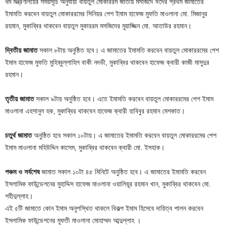
ধর্ম মন্ত্রণালয়ের সময়সূচি অনুযায়ী বায়তুল মোকাররম জাতীয় মসজিদে ঈদের প্রথম জামাতের
ইমামতি করবেন বায়তুল মোকাররমের সিনিয়র পেশ ইমাম হাফেজ মুফতি মাওলানা মো. মিজানুর
রহমান, মুকাব্বির থাকবেন বায়তুল মুকাররম মসজিদের মুয়াজ্জিন মো. আতাউর রহমান।
দ্বিতীয় জামাত
সকাল ৮টায় অনুষ্ঠিত হবে। এ জামাতের ইমামতি করবেন বায়তুল মোকাররমের পেশ
ইমাম হাফেজ মুফতি মুহিব্বুল্লাহিল বাকী নদভী, মুকাব্বির থাকবেন হাফেজ ক্বারী কাজী মাসুদুর
রহমান।
তৃতীয় জামাত
সকাল ৯টায় অনুষ্ঠিত হবে। এতে ইমামতি করবেন বায়তুল মোকাররমের পেশ ইমাম
মাওলানা এহসানুল হক, মুকাব্বির থাকবেন হাফেজ ক্বারী হাবিবুর রহমান মেশকাত।
চতুর্থ জামাত
অনুষ্ঠিত হবে সকাল ১০টায়। এ জামাতের ইমামতি করবেন বায়তুল মোকাররমের পেশ
ইমাম মাওলানা মহিউদ্দিন কাসেম, মুকাব্বির থাকবেন ক্বারী মো. ইসহাক।
পঞ্চম ও সর্বশেষ
জামাত সকাল ১০টা ৪৫ মিনিটে অনুষ্ঠিত হবে। এ জামাতের ইমামতি করবেন
ইসলামিক ফাউন্ডেশনের মুহাদ্দিস হাফেজ মাওলানা ওয়ালিয়ূর রহমান খান, মুকাব্বির থাকবেন মো.
শহীদুল্লাহ।
এই ৫টি জামাতে কোন ইমাম অনুপস্থিত থাকলে বিকল্প ইমাম হিসেবে দায়িত্ব পালন করবেন
ইসলামিক ফাউন্ডেশনের মুফতী মাওলানা মোহাম্মদ আব্দুল্লাহ ।