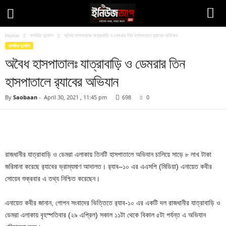
Home
নাগরিক দুর্ভোগ
অবৈধ হাসপাতালঃ যাত্রাবাড়ি ও ডেমরার তিন হাসপাতালে র‍্যাবের অভিযান
নাগরিক দুর্ভোগ
অবৈধ হাসপাতালঃ যাত্রাবাড়ি ও ডেমরার তিন
হাসপাতালে র‍্যাবের অভিযান
By
Saobaan
-
April 30, 2021 , 11:45 pm
698
0
Facebook
Twitter
Pinteres
Copy URL
রাজধানীর যাত্রাবাড়ি ও ডেমরা এলাকায় তিনটি হাসপাতালে অভিযান চালিয়ে সাড়ে ৮ লাখ টাকা
জরিমানা করেছে র‌্যাবের ভ্রাম্যমাণ আদালত। র‌্যাব–১০ এর এএসপি (মিডিয়া) এনায়েত কবীর
সোয়েব শুক্রবার এ তথ্য নিশ্চিত করেছেন।
এনায়েত কবীর জানান, গোপন সংবাদের ভিত্তিতে র‌্যাব-১০ এর একটি দল রাজধানীর যাত্রাবাড়ি ও
ডেমরা এলাকায় বৃহস্পতিবার (২৯ এপ্রিল) সকাল ১১টা থেকে বিকাল ৫টা পর্যন্ত এ অভিযান