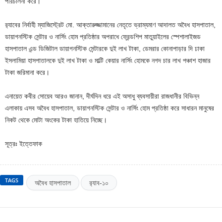
পরিচালনা করে।
র‌্যাবের নির্বাহী ম্যাজিস্ট্রেট মো. আক্তারুজ্জামানের নেতৃতে ভ্রাম্যমাণ আদালত অবৈধ হাসপাতাল,
ডায়াগনস্টিক সেন্টার ও নার্সিং হোম প্রতিষ্ঠার অপরাধে ফ্রেন্ডশিপ মাতুয়াইলের স্পেশালাইজড
হাসপাতাল এন্ড ডিজিটাল ডায়াগনস্টিক সেন্টারকে দুই লাখ টাকা, ডেমরার কোনাপাড়ার দি ঢাকা
ইসলামিয়া হাসপাতালকে দুই লাখ টাকা ও মাল্টি কেয়ার নার্সিং হোমকে নগদ চার লাখ পঞ্চাশ হাজার
টাকা জরিমানা করে।
এনায়েত কবীর সোয়েব আরও জানান, দীর্ঘদিন ধরে এই অসাধু ব্যবসায়ীরা রাজধানীর বিভিন্ন
এলাকায় এসব অবৈধ হাসপাতাল, ডায়াগনস্টিক সেন্টার ও নার্সিং হোম প্রতিষ্ঠা করে সাধারন মানুষের
নিকট থেকে মোটা অংকের টাকা হাতিয়ে নিচ্ছে।
সূত্রঃ ইত্তেফাক
TAGS
অবৈধ হাসপাতাল
র‌্যাব-১০