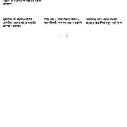
হয়রানি: ছবি ব্যবহার ও পরিবারকে হুমকির
অভিযোগ!
জ্বালানির দাম বাড়লেও কাটেনি
তীব্র গরম ও লোডশেডিংয়ে নাকাল ২০
কেরাণীগঞ্জে নকল ওষুধের কারখানা:
ভোগান্তি; তেলের লাইনে অন্তহীন
লাখ পরীক্ষার্থী; কাল শুরু হচ্ছে এসএসসি
বন্ধ্যাত্ব থেকে শিশুর ওষুধ, সবই জাল!
অপেক্ষা ও হাহাকার