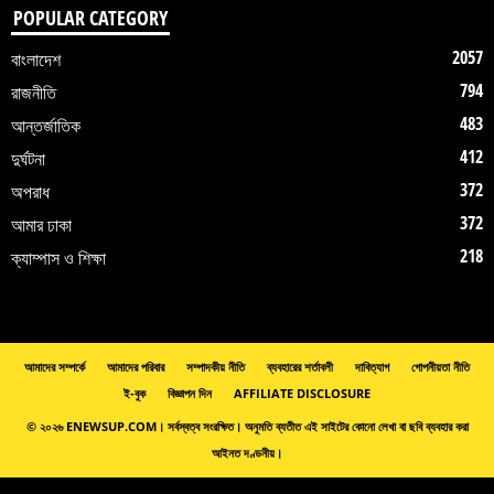
POPULAR CATEGORY
2057
বাংলাদেশ
794
রাজনীতি
483
আন্তর্জাতিক
412
দুর্ঘটনা
372
অপরাধ
372
আমার ঢাকা
218
ক্যাম্পাস ও শিক্ষা
আমাদের সম্পর্কে
আমাদের পরিবার
সম্পাদকীয় নীতি
ব্যবহারের শর্তাবলী
দাবিত্যাগ
গোপনীয়তা নীতি
ই-বুক
বিজ্ঞাপন দিন
AFFILIATE DISCLOSURE
© ২০২৬ ENEWSUP.COM। সর্বস্বত্ব সংরক্ষিত। অনুমতি ব্যতীত এই সাইটের কোনো লেখা বা ছবি ব্যবহার করা
আইনত দণ্ডনীয়।