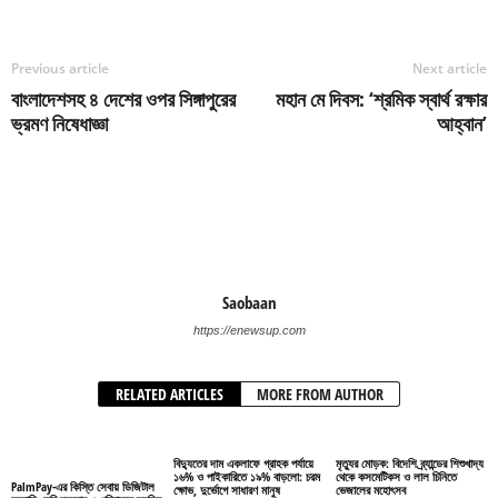
Previous article
Next article
বাংলাদেশসহ ৪ দেশের ওপর সিঙ্গাপুরের
মহান মে দিবস: ‘শ্রমিক স্বার্থ রক্ষার
ভ্রমণ নিষেধাজ্ঞা
আহ্বান’
Saobaan
https://enewsup.com
RELATED ARTICLES
MORE FROM AUTHOR
বিদ্যুতের দাম একলাফে গ্রাহক পর্যায়ে
মৃত্যুর মোড়ক: বিদেশি ব্র্যান্ডের শিশুখাদ্য
১৬% ও পাইকারিতে ১৯% বাড়লো: চরম
থেকে কসমেটিকস ও লাল চিনিতে
PalmPay-এর কিস্তি সেবায় ডিজিটাল
ক্ষোভ, দুর্ভোগে সাধারণ মানুষ
ভেজালের মহোৎসব