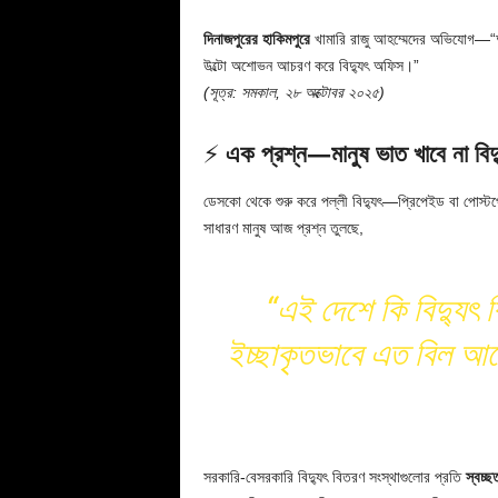
দিনাজপুরের হাকিমপুরে
খামারি রাজু আহম্মেদের অভিযোগ—“
উল্টো অশোভন আচরণ করে বিদ্যুৎ অফিস।”
(সূত্র: সমকাল, ২৮ অক্টোবর ২০২৫)
⚡
এক প্রশ্ন—মানুষ ভাত খাবে না বিদ্
ডেসকো থেকে শুরু করে পল্লী বিদ্যুৎ—প্রিপেইড বা পোস্
সাধারণ মানুষ আজ প্রশ্ন তুলছে,
“এই দেশে কি বিদ্যুৎ ব
ইচ্ছাকৃতভাবে এত বিল আসে,
সরকারি-বেসরকারি বিদ্যুৎ বিতরণ সংস্থাগুলোর প্রতি
স্বচ্ছ