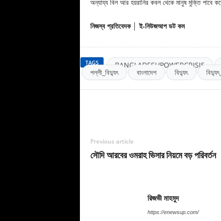
অন্যায্য বিল আর হয়রানির কবল থেকে মানুষ মুক্তি পাবে
নিজস্ব প্রতিবেদক │ ই-নিউজআপ ডট কম
TAGS
BANGLADESHPOWERCRISIS
পল্লী_বিদ্যুৎ
বাংলাদেশ
বিদ্যুৎ
বিদ্যু
Previous article
সৌদি আরবের ওমরাহ ভিসার নিয়মে বড় পরিবর্তন
রিজভী মাহমুদ
https://enewsup.com/