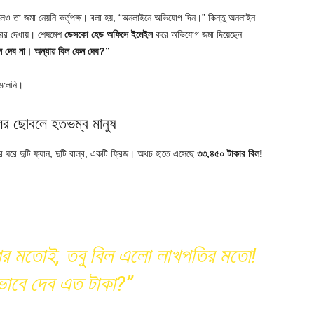
েও তা জমা নেয়নি কর্তৃপক্ষ। বলা হয়, “অনলাইনে অভিযোগ দিন।” কিন্তু অনলাইন
এরর দেখায়। শেষমেশ
ডেসকো হেড অফিসে ইমেইল
করে অভিযোগ জমা দিয়েছেন
ল দেব না। অন্যায় বিল কেন দেব?”
মেলেনি।
র ছোবলে হতভম্ব মানুষ
ের ঘরে দুটি ফ্যান, দুটি বাল্ব, একটি ফ্রিজ। অথচ হাতে এসেছে
৩৩,৪৫০ টাকার বিল!
র মতোই, তবু বিল এলো লাখপতির মতো!
াবে দেব এত টাকা?”