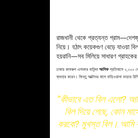
রাজধানী থেকে প্রত্যন্ত গ্রাম—দেশজু
নিয়ে। হঠাৎ কয়েকগুণ বেড়ে যাওয়া বিল
হয়রানি—সব মিলিয়ে সাধারণ গ্রাহকের
ঢাকার কাফরুল এলাকার বাসিন্দা
আলিফ
প্রতিমাসে ২,০০০ থে
ব্যবহার করেন। কিন্তু অক্টোবর মাসে বাড়িওয়ালা ভাড়ার রিসি
“কীভাবে এত বিল এলো? আমি
বিল দিয়ে গেছে, কোন মা
করবো? মুখস্ত বিল। আমি ব