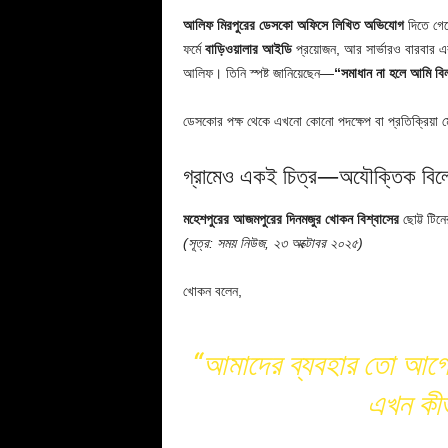
আলিফ মিরপুরের ডেসকো অফিসে লিখিত অভিযোগ
দিতে গেল
ফর্মে
বাড়িওয়ালার আইডি
প্রয়োজন, আর সার্ভারও বারবার 
আলিফ। তিনি স্পষ্ট জানিয়েছেন—
“সমাধান না হলে আমি বি
ডেসকোর পক্ষ থেকে এখনো কোনো পদক্ষেপ বা প্রতিক্রিয়া 
গ্রামেও একই চিত্র—অযৌক্তিক বিলে
মহেশপুরের আজমপুরের দিনমজুর খোকন বিশ্বাসের
ছোট্ট টিন
(সূত্র: সময় নিউজ, ২৩ অক্টোবর ২০২৫)
খোকন বলেন,
“আমাদের ব্যবহার তো আগে
এখন কীভ