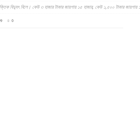
্তিক বিদ্যুৎ বিলে। কেউ ৩ হাজার টাকার জায়গায় ১৫ হাজার, কেউ ১,৫০০ টাকার জায়গায় ১
99
0
Twitter
Pinterest
WhatsApp