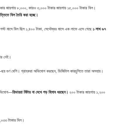
াকার জায়গায় ৮,০০০, কারও ৩,০০০ টাকার জায়গায় ১৫,০০০ টাকার বিল।
িত্তিতে বিল তৈরি করা হচ্ছে।
স্ট মাসে বিল ছিল ১,৪০০ টাকা, সেপ্টেম্বর মাসে এক লাফে এসে গেছে
১ লাখ ৬৭
কার নেই।
াঁচ–ছয় গুণ বেশি। গ্রাহকরা অভিযোগ করছেন, ডিজিটাল কারচুপিতে তারা অসহায়।
 অভিযোগ—
রিডাররা মিটার না দেখে গড় হিসাব ধরছেন।
২০০ টাকার জায়গায় ১,২০০
 ৪,০৩৩ টাকার বিল।