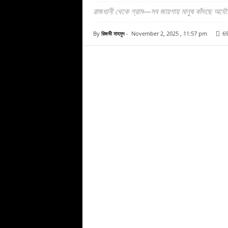
রাজধানী থেকে গ্রাম—সব জায়গায় মানুষ কাঁদছে অযৌক
By
রিজভী মাহমুদ
-
November 2, 2025 , 11:57 pm
6
Facebook
Copy URL