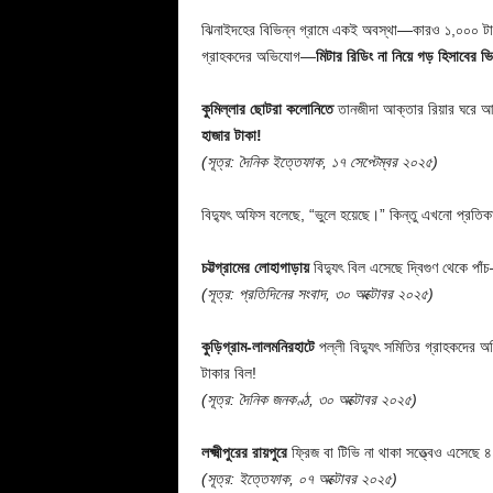
ঝিনাইদহের বিভিন্ন গ্রামে একই অবস্থা—কারও ১,০০০ ট
গ্রাহকদের অভিযোগ—
মিটার রিডিং না নিয়ে গড় হিসাবের ভ
কুমিল্লার ছোটরা কলোনিতে
তানজীদা আক্তার রিয়ার ঘরে আগ
হাজার টাকা!
(সূত্র: দৈনিক ইত্তেফাক, ১৭ সেপ্টেম্বর ২০২৫)
বিদ্যুৎ অফিস বলেছে, “ভুলে হয়েছে।” কিন্তু এখনো প্রতি
চট্টগ্রামের লোহাগাড়ায়
বিদ্যুৎ বিল এসেছে দ্বিগুণ থেকে প
(সূত্র: প্রতিদিনের সংবাদ, ৩০ অক্টোবর ২০২৫)
কুড়িগ্রাম-লালমনিরহাটে
পল্লী বিদ্যুৎ সমিতির গ্রাহকদের
টাকার বিল!
(সূত্র: দৈনিক জনকণ্ঠ, ৩০ অক্টোবর ২০২৫)
লক্ষ্মীপুরের রায়পুরে
ফ্রিজ বা টিভি না থাকা সত্ত্বেও এসেছে
(সূত্র: ইত্তেফাক, ০৭ অক্টোবর ২০২৫)