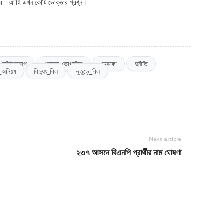
 কবে—এটাই এখন কোটি ভোক্তার প্রশ্ন।
ইনিউজআপ
গ্রাহক_ভোগান্তি
ডেসকো
দুর্নীতি
ৎ_অনিয়ম
বিদ্যুৎ_বিল
ভুতুড়ে_বিল
Next article
২৩৭ আসনে বিএনপি প্রার্থীর নাম ঘোষণা