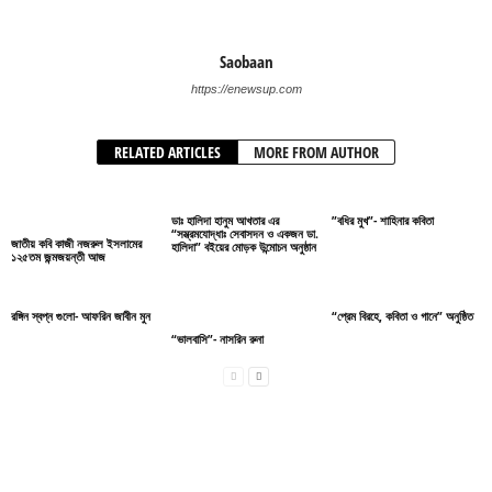
Saobaan
https://enewsup.com
RELATED ARTICLES
MORE FROM AUTHOR
ডাঃ হালিদা হানুম আখতার এর
”বধির মুখ”- শাহিনার কবিতা
“সম্ভ্রমযোদ্ধাঃ সেবাসদন ও একজন ডা.
জাতীয় কবি কাজী নজরুল ইসলামের
হালিদা” বইয়ের মোড়ক উন্মোচন অনুষ্ঠান
১২৫তম জন্মজয়ন্তী আজ
রঙ্গিন স্বপ্ন গুলো- আফরিন জাবীন মুন
“প্রেম বিরহে, কবিতা ও গানে” অনুষ্ঠিত
“ভালবাসি”- নাসরিন রুনা