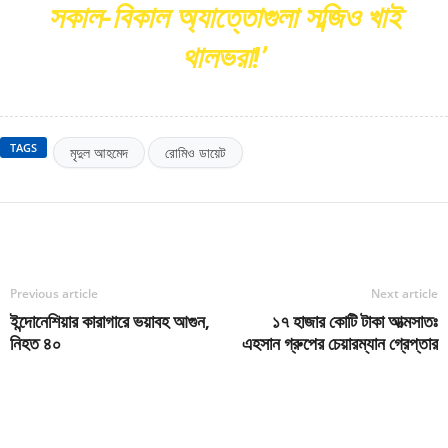
সকাল-বিকাল অ্যাত্তোগুলা সব্জিও খাই
থালভরা!’
TAGS
মৃদুল আহমেদ
রোমিও ডায়েট
Previous article
Next article
ইন্দোনেশিয়ার কারাগারে ভয়াবহ আগুন,
১৭ হাজার কোটি টাকা আত্মসাতঃ
নিহত ৪০
এহসান গ্রুপের চেয়ারম্যান গ্রেপ্তার