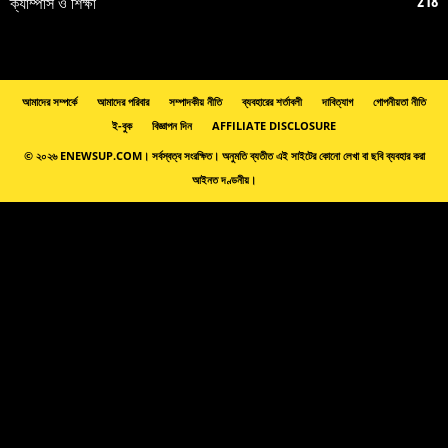
218
ক্যাম্পাস ও শিক্ষা
আমাদের সম্পর্কে
আমাদের পরিবার
সম্পাদকীয় নীতি
ব্যবহারের শর্তাবলী
দাবিত্যাগ
গোপনীয়তা নীতি
ই-বুক
বিজ্ঞাপন দিন
AFFILIATE DISCLOSURE
© ২০২৬ ENEWSUP.COM। সর্বস্বত্ব সংরক্ষিত। অনুমতি ব্যতীত এই সাইটের কোনো লেখা বা ছবি ব্যবহার করা
আইনত দণ্ডনীয়।