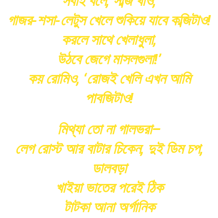
সবাই বলে, সব্জি খাও,
গাজর-শসা-লেটুস খেলে শুকিয়ে যাবে কব্জিটাও!
করলে সাথে খেলাধুলা,
উঠবে জেগে মাসলগুলা!’
কয় রোমিও, ‘রোজই খেলি এখন আমি
পাবজিটাও!
মিথ্যা তো না গালভরা–
লেগ রোস্ট আর বাটার চিকেন, দুই ডিম চপ,
ডালবড়া
খাইয়া ভাতের পরেই ঠিক
টাটকা আনা অর্গানিক