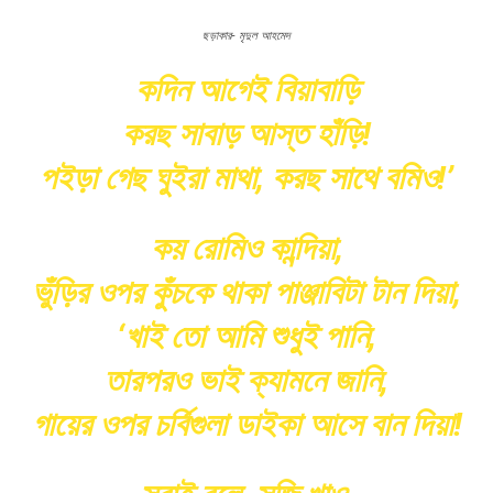
ছড়াকার- মৃদুল আহমেদ
কদিন আগেই বিয়াবাড়ি
করছ সাবাড় আস্ত হাঁড়ি!
পইড়া গেছ ঘুইরা মাথা, করছ সাথে বমিও!’
কয় রোমিও কান্দিয়া,
ভুঁড়ির ওপর কুঁচকে থাকা পাঞ্জাবিটা টান দিয়া,
‘খাই তো আমি শুধুই পানি,
তারপরও ভাই ক্যামনে জানি,
গায়ের ওপর চর্বিগুলা ডাইকা আসে বান দিয়া!