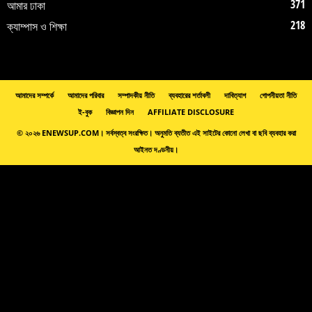
371
আমার ঢাকা
218
ক্যাম্পাস ও শিক্ষা
আমাদের সম্পর্কে
আমাদের পরিবার
সম্পাদকীয় নীতি
ব্যবহারের শর্তাবলী
দাবিত্যাগ
গোপনীয়তা নীতি
ই-বুক
বিজ্ঞাপন দিন
AFFILIATE DISCLOSURE
© ২০২৬ ENEWSUP.COM। সর্বস্বত্ব সংরক্ষিত। অনুমতি ব্যতীত এই সাইটের কোনো লেখা বা ছবি ব্যবহার করা
আইনত দণ্ডনীয়।