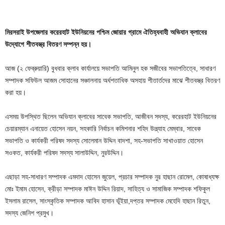
মিরসরাই উপজেলার করেরহাট ইউনিয়নের পশ্চিম জোয়ার গ্রামে ঐতিহ্যবাহী অভিযান ক্লাবের
উদ্যোগে শীতবস্ত্র বিতরণ সম্পন্ন হয়।
আজ (২ ফেব্রুয়ারি) বুধবার ক্লাব কার্যালয়ে সভাপতি আমিনুল হক সজীবের সভাপতিত্বে, সাধারণ
সম্পাদক সফিউল আজম সোহানের সঞ্চালনায় অর্ধশতাধিক অসহায় শীতার্তদের মাঝে শীতবস্ত্র বিতরণ
করা হয়।
এসময় উপস্থিত ছিলেন অভিযান ক্লাবের সাবেক সভাপতি, আজীবন সদস্য, করেরহাট ইউনিয়নের
চেয়ারম্যান এনায়েত হোসেন নয়ন, সহকারি নির্বাচন কমিশনার শহিদ উল্ল্যাহ মেম্বার, সাবেক
সভাপতি ও কার্যকরী পরিষদ সদস্য সোলেমান উদ্দিন বাদশা, সহ-সভাপতি সাখাওয়াত হোসেন
সওকত, কার্যকরী পরিষদ সদস্য সালাউদ্দিন, নুরউদ্দিন।
এছাড়া সহ-সাধারণ সম্পাদক এমদাদ হোসেন জুয়েল, প্রচার সম্পাদক নুর হাছান রোমেল, কোষাধ্যক্ষ
মোঃ ইমাম হোসেন, ক্রীড়া সম্পাদক মাঈন উদ্দিন রিয়াদ, সাহিত্য ও সামাজিক সম্পাদক শফিকুল
ইসলাম রাসেল, সাংস্কৃতিক সম্পাদক আবিদ হাসান ভূঁইয়া,দপ্তর সম্পাদক মেহেদি হাছান রিতুন,
সদস্য জেনিশ প্রমুখ।