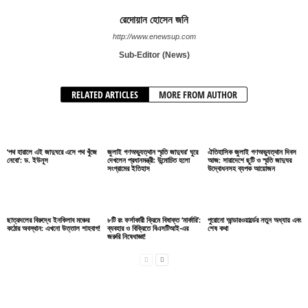
রেদোয়ান হোসেন জনি
http://www.enewsup.com
Sub-Editor (News)
RELATED ARTICLES
MORE FROM AUTHOR
‘পথ হারালে এই জাদুঘরে এসে পথ খুঁজে
জুলাই গণঅভ্যুত্থান স্মৃতি জাদুঘর’ ঘুরে
ঐতিহাসিক জুলাই গণঅভ্যুত্থান দিবস
নেবো’: ড. ইউনূস
দেখলেন প্রধানমন্ত্রী: উন্মোচিত হলো
আজ: সারাদেশে ছুটি ও স্মৃতি জাদুঘর
সংগ্রামের ইতিহাস
উদ্বোধনসহ ব্যপক আয়োজন
ছাত্রদলের বিরুদ্ধে ইনকিলাব মঞ্চের
৮টি রং ফর্সাকারী ক্রিমে বিষাক্ত ‘মার্কারি’:
পুরোনো আন্ডারওয়ার্ল্ডের নতুন অধ্যায় এবং
কঠোর অবস্থান: এখনো উত্তাল শাহবাগ!
ব্যবহার ও বিক্রিতে বিএসটিআই-এর
শেষ কথা
জরুরি নিষেধাজ্ঞা!