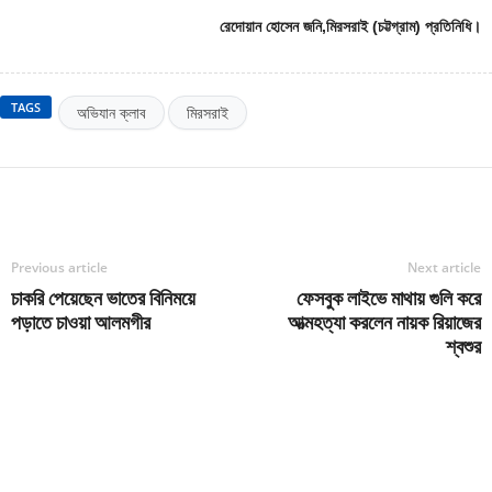
রেদোয়ান হোসেন জনি,মিরসরাই (চট্টগ্রাম) প্রতিনিধি।
TAGS
অভিযান ক্লাব
মিরসরাই
Previous article
Next article
চাকরি পেয়েছেন ভাতের বিনিময়ে
ফেসবুক লাইভে মাথায় গুলি করে
পড়াতে চাওয়া আলমগীর
আত্মহত্যা করলেন নায়ক রিয়াজের
শ্বশুর