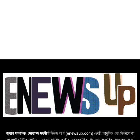
প্রধান সম্পাদক: মোহাম্মদ মহসীন
ইনিউজ আপ (enewsup.com) একটি আধুনিক এবং নির্ভরযোগ্য
অনলাইন নিউজ পোর্টাল। আমরা সর্বশেষ জাতীয়, আন্তর্জাতিক, বিনোদন, প্রযুক্তি, খেলাধুলা এবং