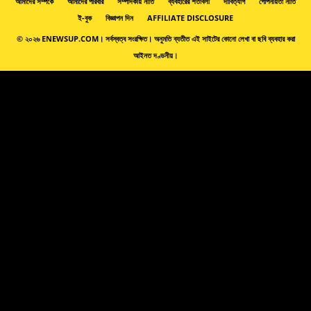
আমাদের সম্পর্কে
আমাদের পরিবার
সম্পাদকীয় নীতি
ব্যবহারের শর্তাবলী
দাবিত্যাগ
গোপনীয়তা নীতি
ই-বুক
বিজ্ঞাপন দিন
AFFILIATE DISCLOSURE
© ২০২৬ ENEWSUP.COM। সর্বস্বত্ব সংরক্ষিত। অনুমতি ব্যতীত এই সাইটের কোনো লেখা বা ছবি ব্যবহার করা
আইনত দণ্ডনীয়।