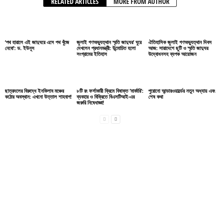
RELATED ARTICLES
MORE FROM AUTHOR
‘পথ হারালে এই জাদুঘরে এসে পথ খুঁজে
জুলাই গণঅভ্যুত্থান স্মৃতি জাদুঘর’ ঘুরে
ঐতিহাসিক জুলাই গণঅভ্যুত্থান দিবস
নেবো’: ড. ইউনূস
দেখলেন প্রধানমন্ত্রী: উন্মোচিত হলো
আজ: সারাদেশে ছুটি ও স্মৃতি জাদুঘর
সংগ্রামের ইতিহাস
উদ্বোধনসহ ব্যপক আয়োজন
ছাত্রদলের বিরুদ্ধে ইনকিলাব মঞ্চের
৮টি রং ফর্সাকারী ক্রিমে বিষাক্ত ‘মার্কারি’:
পুরোনো আন্ডারওয়ার্ল্ডের নতুন অধ্যায় এবং
কঠোর অবস্থান: এখনো উত্তাল শাহবাগ!
ব্যবহার ও বিক্রিতে বিএসটিআই-এর
শেষ কথা
জরুরি নিষেধাজ্ঞা!