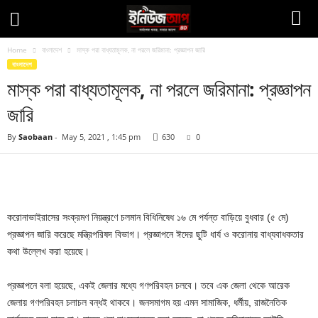
Home
বাংলাদেশ
মাস্ক পরা বাধ্যতামূলক, না পরলে জরিমানা: প্রজ্ঞাপন জারি
বাংলাদেশ
মাস্ক পরা বাধ্যতামূলক, না পরলে জরিমানা: প্রজ্ঞাপন
জারি
By
Saobaan
-
May 5, 2021 , 1:45 pm
630
0
Facebook
Twitter
Pinteres
Copy URL
করোনাভাইরাসের সংক্রমণ নিয়ন্ত্রণে চলমান বিধিনিষেধ ১৬ মে পর্যন্ত বাড়িয়ে বুধবার (৫ মে)
প্রজ্ঞাপন জারি করেছে মন্ত্রিপরিষদ বিভাগ। প্রজ্ঞাপনে ঈদের ছুটি ধার্য ও করোনায় বাধ্যবাধকতার
কথা উল্লেখ করা হয়েছে।
প্রজ্ঞাপনে বলা হয়েছে, একই জেলার মধ্যে গণপরিবহন চলবে। তবে এক জেলা থেকে আরেক
জেলায় গণপরিবহন চলাচল বন্ধই থাকবে। জনসমাগম হয় এমন সামাজিক, ধর্মীয়, রাজনৈতিক