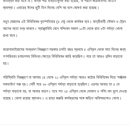
কার্যক্রম করা যাবে না। মাস্ক পরা বাধ্যতামুলক করা হয়েছে, না পরলে জরিমানাসহ আইনি
ব্যবস্থা। এবারের ঈদের ছুটি তিন দিনের বেশি নয় বলে ঘোষণা করা হয়েছে।
নতুন মেয়াদের এই বিধিনিষেধ বৃহস্পতিবার (৫ মে) থেকে কার্যকর হবে। যাত্রীবাহী নৌযান ও ট্রেন
আগের মতো বন্ধ থাকবে। স্বাস্থ্যবিধি মেনে শপিংমল সকাল ১০টা থেকে রাত ৮টা পর্যন্ত খোলা
রাখা যাবে।
করোনাভাইরাসের সংক্রমণ নিয়ন্ত্রণে সরকার চলতি বছর প্রথমে ৫ এপ্রিল থেকে সাত দিনের জন্য
গণপরিবহন চলাচলসহ বিভিন্ন ক্ষেত্রে বিধিনিষেধ জারি করেছিল। পরে তা আরও দুদিন বাড়ানো
হয়।
পরিস্থিতি নিয়ন্ত্রণে না আসায় ১৪ থেকে ২১ এপ্রিল পর্যন্ত আরও কঠোর বিধিনিষেধ দিয়ে ‘সর্বাত্মক
লকডাউন’ শুরু হয়। সেটি পরে ২৮ এপ্রিল পর্যন্ত বাড়ানো হয়েছিল। এরপর আবার তা ৫ মে
পর্যন্ত বাড়ানো হয়, যা আবার বাড়ল। তবে গত ২৫ এপ্রিল থেকে দোকান ও শপিং মল খুলে দেওয়া
হয়েছে। খোলা রয়েছে ব্যাংকও। এ ছাড়া জরুরি কার্যক্রমের সঙ্গে জড়িত অফিসগুলোও খোলা।