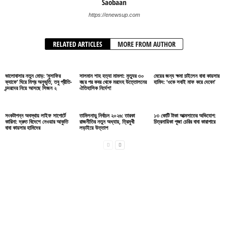
Saobaan
https://enewsup.com
RELATED ARTICLES
MORE FROM AUTHOR
ভালোবাসার নতুন মোড়: ‘মুসাফির
সালমান শাহ হত্যা মামলা: মৃত্যুর ৩০
মেয়ের জন্য ক্ষমা চাইলেন বাবা কায়সার
ক্যাফে’ ঘিরে মিশ্র অনুভূতি, তবু প্রীতি-
বছর পর কবর থেকে মরদেহ উত্তোলনের
হামিদ: ‘ওকে সবাই মাফ করে দেবেন’
চন্দরদের নিয়ে আসছে সিজন ২
ঐতিহাসিক নির্দেশ!
সংকটাপন্ন অবস্থায় লাইফ সাপোর্টে
তামিলনাড়ু নির্বাচন ২০২৬: তারকা
১৩ কোটি টাকা আত্মসাতের অভিযোগ:
কারিনা: দ্রুত বিদেশে নেওয়ার আকুতি
রাজনীতির নতুন অধ্যায়, ত্রিমুখী
চিত্রনায়িকা পূজা চেরির বাবা কারাগারে
বাবা কায়সার হামিদের
লড়াইয়ে উত্তাপ