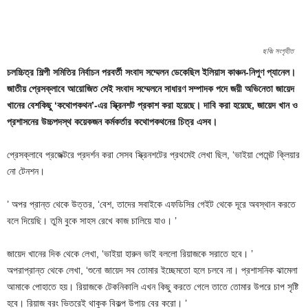
ছবিঃ সংগৃহীত
চলচ্চিত্র শিল্পী সমিতির নির্বাচন পরবর্তী সংবাদ সম্মেলন ডেকেছিল ইলিয়াস কাঞ্চন-নিপুণ প্যানেল।
জাতীয় প্রেসক্লাবে আয়োজিত সেই সংবাদ সম্মেলনে সাধারণ সম্পাদক পদে জয়ী অভিনেতা জায়েদ
খানের বেশকিছু ‘কথোপকথন’-এর স্ক্রিনশট প্রকাশ করা হয়েছে। দাবি করা হয়েছে, জায়েদ খান ও
প্রশাসনের উচ্চপদস্থ কয়েকজন কর্মকর্তার কথোপকথনের চিত্র এসব।
প্রেসক্লাবে প্রজেক্টরে প্রদর্শন করা সেসব স্ক্রিনশটের প্রথমেই লেখা ছিল, ‘ভাইয়া পেমেন্ট ক্লিয়ার
নো টেনশন।
’ অপর প্রান্ত থেকে উত্তর, ‌‘বেশ, তাদের সবাইকে এফডিসির গেইট থেকে দূরে অবস্থান করতে
বলে দিয়েছি। তুমি বুকে সাহস রেখে কাজ চালিয়ে যাও। ’
জায়েদ খানের দিক থেকে লেখা, ‘ভাইয়া হারুন ভাই বললো রিয়াজকে সরাতে হবে। ’
অপরাপ্রান্ত থেকে লেখা, ‘শুনো জায়েদ সব তোমার ইচ্ছেমতো হলে চলবে না। প্রশাসনিক ঝামেলা
আমাকে পোহাতে হয়। রিয়াজকে টেকনিকালি এখন কিছু করতে গেলে তাতে তোমার উপরে চাপ সৃষ্টি
হবে। রিয়াজ বরং ভিতরেই থাকুক বিকল্প উপায় বের করো। ’