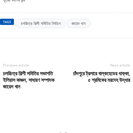
সূত্রঃ কালের কন্ঠ
TAGS
চলচ্চিত্র শিল্পী সমিতির নির্বাচন
জায়েদ খান
Previous article
Next article
চলচ্চিত্র শিল্পী সমিতির সভাপতি
চাঁদপুরে ট্রলারে বাল্কহেডের ধাক্কা,
ইলিয়াস কাঞ্চন, সাধারণ সম্পাদক
৫ শ্রমিকের মরদেহ উদ্ধার
জায়েদ খান