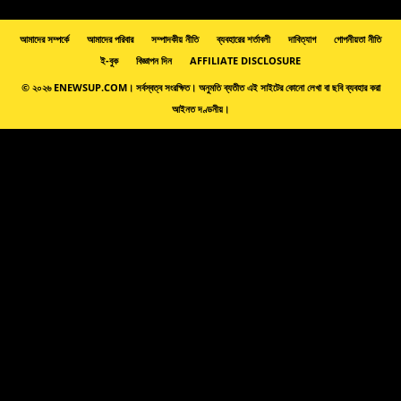
আমাদের সম্পর্কে
আমাদের পরিবার
সম্পাদকীয় নীতি
ব্যবহারের শর্তাবলী
দাবিত্যাগ
গোপনীয়তা নীতি
ই-বুক
বিজ্ঞাপন দিন
AFFILIATE DISCLOSURE
© ২০২৬ ENEWSUP.COM। সর্বস্বত্ব সংরক্ষিত। অনুমতি ব্যতীত এই সাইটের কোনো লেখা বা ছবি ব্যবহার করা
আইনত দণ্ডনীয়।