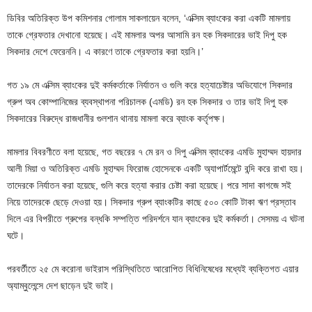
ডিবির অতিরিক্ত উপ কমিশনার গোলাম সাকলায়েন বলেন, ‘এক্সিম ব্যাংকের করা একটি মামলায়
তাকে গ্রেফতার দেখানো হয়েছে। এই মামলার অপর আসামি রন হক সিকদারের ভাই দিপু হক
সিকদার দেশে ফেরেননি। এ কারণে তাকে গ্রেফতার করা হয়নি।’
গত ১৯ মে এক্সিম ব্যাংকের দুই কর্মকর্তাকে নির্যাতন ও গুলি করে হত্যাচেষ্টার অভিযোগে সিকদার
গ্রুপ অব কোম্পানিজের ব্যবস্থাপনা পরিচালক (এমডি) রন হক সিকদার ও তার ভাই দিপু হক
সিকদারের বিরুদ্ধে রাজধানীর গুলশান থানায় মামলা করে ব্যাংক কর্তৃপক্ষ।
মামলার বিবরণীতে বলা হয়েছে, গত বছরের ৭ মে রন ও দিপু এক্সিম ব্যাংকের এমডি মুহাম্মদ হায়দার
আলী মিয়া ও অতিরিক্ত এমডি মুহাম্মদ ফিরোজ হোসেনকে একটি অ্যাপার্টমেন্টে বন্দি করে রাখা হয়।
তাদেরকে নির্যাতন করা হয়েছে, গুলি করে হত্যা করার চেষ্টা করা হয়েছে। পরে সাদা কাগজে সই
নিয়ে তাদেরকে ছেড়ে দেওয়া হয়। সিকদার গ্রুপ ব্যাংকটির কাছে ৫০০ কোটি টাকা ঋণ প্রস্তাব
দিলে এর বিপরীতে গ্রুপের বন্ধকি সম্পত্তি পরিদর্শনে যান ব্যাংকের দুই কর্মকর্তা। সেসময় এ ঘটনা
ঘটে।
পরবর্তীতে ২৫ মে করোনা ভাইরাস পরিস্থিতিতে আরোপিত বিধিনিষেধের মধ্যেই ব্যক্তিগত এয়ার
অ্যাম্বুলেন্সে দেশ ছাড়েন দুই ভাই।