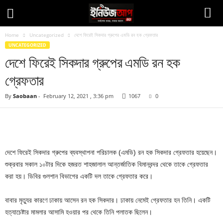
Home
Uncategorized
দেশে ফিরেই সিকদার গ্রুপের এমডি রন হক গ্রেফতার
UNCATEGORIZED
দেশে ফিরেই সিকদার গ্রুপের এমডি রন হক
গ্রেফতার
By
Saobaan
-
February 12, 2021 , 3:36 pm
1067
0
Facebook
Twitter
Pinteres
Copy URL
দেশে ফিরেই সিকদার গ্রুপের ব্যবস্থাপনা পরিচালক (এমডি) রন হক সিকদার গ্রেফতার হয়েছেন।
শুক্রবার সকাল ১০টার দিকে হজরত শাহজালাল আন্তর্জাতিক বিমানবন্দর থেকে তাকে গ্রেফতার
করা হয়। ডিবির গুলশান বিভাগের একটি দল তাকে গ্রেফতার করে।
বাবার মৃত্যুর কারণে ঢাকায় আসেন রন হক সিকদার। ঢাকায় নেমেই গ্রেফতার হন তিনি। একটি
হত্যাচেষ্টার মামলার আসামি হওয়ার পর থেকে তিনি পলাতক ছিলেন।