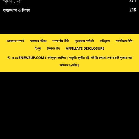
371
আমার ঢাকা
218
ক্যাম্পাস ও শিক্ষা
আমাদের সম্পর্কে
আমাদের পরিবার
সম্পাদকীয় নীতি
ব্যবহারের শর্তাবলী
দাবিত্যাগ
গোপনীয়তা নীতি
ই-বুক
বিজ্ঞাপন দিন
AFFILIATE DISCLOSURE
© ২০২৬ ENEWSUP.COM। সর্বস্বত্ব সংরক্ষিত। অনুমতি ব্যতীত এই সাইটের কোনো লেখা বা ছবি ব্যবহার করা
আইনত দণ্ডনীয়।