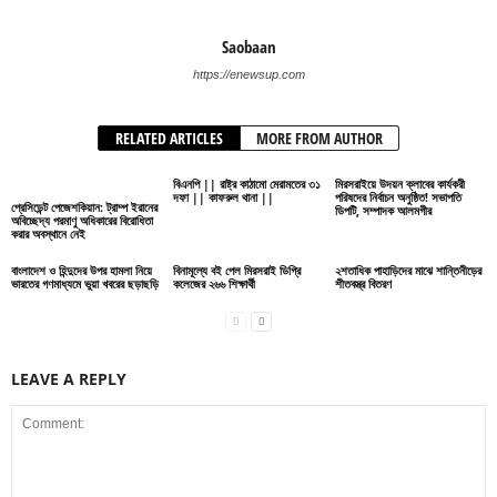
Saobaan
https://enewsup.com
RELATED ARTICLES
MORE FROM AUTHOR
বিএনপি || রাষ্ট্র কাঠামো মেরামতের ৩১
মিরসরাইয়ে উদয়ন ক্লাবের কার্যকরী
দফা || কাফরুল থানা ||
পরিষদের নির্বাচন অনুষ্ঠিত! সভাপতি
প্রেসিডেন্ট পেজেশকিয়ান: ট্রাম্প ইরানের
ডিপটি, সম্পাদক আলমগীর
অবিচ্ছেদ্য পরমাণু অধিকারের বিরোধিতা
করার অবস্থানে নেই
বাংলাদেশ ও হিন্দুদের উপর হামলা নিয়ে
বিনামূল্যে বই পেল মিরসরাই ডিগ্রি
২শতাধিক পাহাড়িদের মাঝে শান্তিনীড়ের
ভারতের গণমাধ্যমে ভুয়া খবরের ছড়াছড়ি
কলেজের ২৬৬ শিক্ষার্থী
শীতবস্ত্র বিতরণ
LEAVE A REPLY