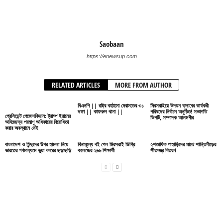
Saobaan
https://enewsup.com
RELATED ARTICLES
MORE FROM AUTHOR
বিএনপি || রাষ্ট্র কাঠামো মেরামতের ৩১
মিরসরাইয়ে উদয়ন ক্লাবের কার্যকরী
দফা || কাফরুল থানা ||
পরিষদের নির্বাচন অনুষ্ঠিত! সভাপতি
প্রেসিডেন্ট পেজেশকিয়ান: ট্রাম্প ইরানের
ডিপটি, সম্পাদক আলমগীর
অবিচ্ছেদ্য পরমাণু অধিকারের বিরোধিতা
করার অবস্থানে নেই
বাংলাদেশ ও হিন্দুদের উপর হামলা নিয়ে
বিনামূল্যে বই পেল মিরসরাই ডিগ্রি
২শতাধিক পাহাড়িদের মাঝে শান্তিনীড়ের
ভারতের গণমাধ্যমে ভুয়া খবরের ছড়াছড়ি
কলেজের ২৬৬ শিক্ষার্থী
শীতবস্ত্র বিতরণ