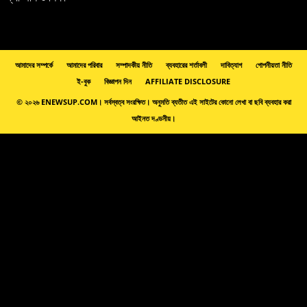
আমাদের সম্পর্কে
আমাদের পরিবার
সম্পাদকীয় নীতি
ব্যবহারের শর্তাবলী
দাবিত্যাগ
গোপনীয়তা নীতি
ই-বুক
বিজ্ঞাপন দিন
AFFILIATE DISCLOSURE
© ২০২৬ ENEWSUP.COM। সর্বস্বত্ব সংরক্ষিত। অনুমতি ব্যতীত এই সাইটের কোনো লেখা বা ছবি ব্যবহার করা
আইনত দণ্ডনীয়।