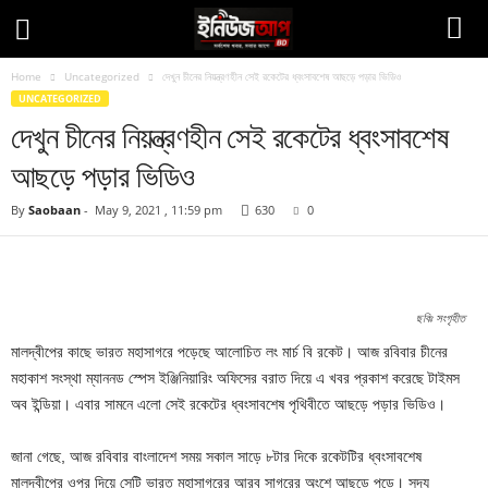
Home
Uncategorized
দেখুন চীনের নিয়ন্ত্রণহীন সেই রকেটের ধ্বংসাবশেষ আছড়ে পড়ার ভিডিও
UNCATEGORIZED
দেখুন চীনের নিয়ন্ত্রণহীন সেই রকেটের ধ্বংসাবশেষ
আছড়ে পড়ার ভিডিও
By
Saobaan
-
May 9, 2021 , 11:59 pm
630
0
Facebook
Twitter
Pinteres
Copy URL
ছবিঃ সংগৃহীত
মালদ্বীপের কাছে ভারত মহাসাগরে পড়েছে আলোচিত লং মার্চ বি রকেট। আজ রবিবার চীনের
মহাকাশ সংস্থা ম্যাননড স্পেস ইঞ্জিনিয়ারিং অফিসের বরাত দিয়ে এ খবর প্রকাশ করেছে টাইমস
অব ইন্ডিয়া। এবার সামনে এলো সেই রকেটের ধ্বংসাবশেষ পৃথিবীতে আছড়ে পড়ার ভিডিও।
জানা গেছে, আজ রবিবার বাংলাদেশ সময় সকাল সাড়ে ৮টার দিকে রকেটটির ধ্বংসাবশেষ
মালদ্বীপের ওপর দিয়ে সেটি ভারত মহাসাগরের আরব সাগরের অংশে আছড়ে পড়ে। সদ্য