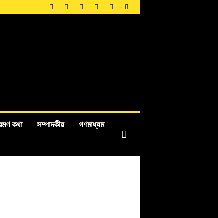
রমণ কথা
সম্পাদকীয়
গণমাধ্যম