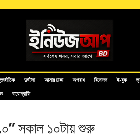
তর্জাতিক
দুর্ঘটনা
আমার ঢাকা
অপরাধ
বিনোদন
ই-বুক
ভ্
ইড
বায়োগ্রাফি
.০” সকাল ১০টায় শুরু