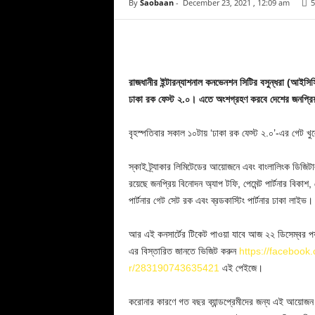
By
Saobaan
-
December 23, 2021 , 12:09 am
5
Facebook
Copy URL
রাজধানীর ইন্টারন্যাশনাল কনভেনশন সিটির বসুন্ধরা (আইসি
ঢাকা রক ফেস্ট ২.০। এতে অংশগ্রহণ করবে দেশের জনপ্রিয় 
বৃহস্পতিবার সকাল ১০টায় ‘ঢাকা রক ফেস্ট ২.০’-এর গেট খুল
স্কাই ট্র্যাকার লিমিটেডের আয়োজনে এবং বাংলালিংক ডিজিটাল
রয়েছে জনপ্রিয় বিনোদন অ্যাপ টফি, পেমেন্ট পার্টনার বিকাশ,
পার্টনার গেট সেট রক এবং ব্রডকাস্টিং পার্টনার ঢাকা লাইভ।
আর এই কনসার্টের টিকেট পাওয়া যাবে আজ ২২ ডিসেম্বর পর
এর বিস্তারিত জানতে ভিজিট করুন
https://facebook
r/283190743635421
এই পেইজে।
করোনার কারণে গত বছর ব্যান্ডপ্রেমীদের জন্য এই আয়োজন