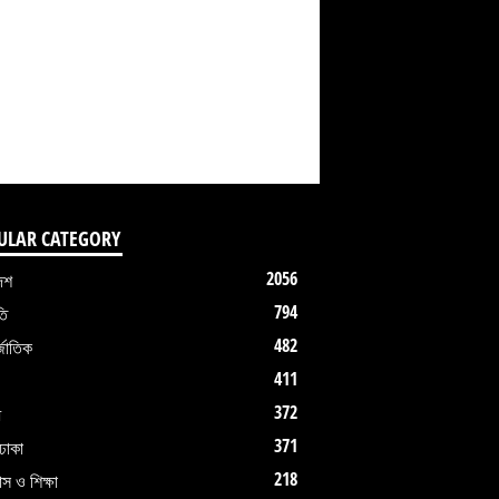
ULAR CATEGORY
2056
েশ
794
তি
482
জাতিক
411
372
ধ
371
ঢাকা
218
াস ও শিক্ষা