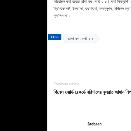
আয়োজন করা হয়েছে ঢাকা রক ফেস্ট ২.০। সারা দিনব্যাপী এই
ক্রিপ্টিকফেট, ইনদালো, শুভযাত্রা, কনক্লুশন, সার্পনেল ম্যাথো
ক্যালিপসো।
TAGS
ঢাকা রক ফেস্ট ২.০
Previous article
গিনেস ওয়ার্ল্ড রেকর্ডে বরিশালের নুসরাত জাহান নিপ
Saobaan