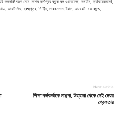
 কনসার্টে অংশ নেবে দেশের জনপ্রিয় ব্যান্ড দল ওয়ারফেজ, অর্থহীন, অ্যাভয়েডরাফা,
ড, আফটার্মাথ, ব্রক্ষ্মপুত্র, দি ট্রি, সাবকনসাস, ট্রাস, আরেকটা রক ব্যান্ড,
Next article
া
শিক্ষা কর্মকর্তাকে লাঞ্ছনা, উত্তরা থেকে সেই মেয়র
গ্রেফতার