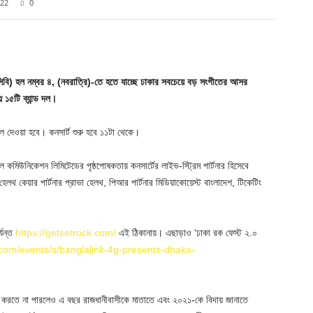
22
0
Twitter
Pinterest
WhatsApp
সিবি) হল নম্বর ৪, (নবরাত্রি)-তে হতে যাচ্ছে ঢাকার সবচেয়ে বড় সংগীতের আসর
১৫টি ব্যান্ড দল।
ে দেওয়া হবে। কনসার্ট শুরু হবে ১১টা থেকে।
 কমিউনিকেশন লিমিটেডের পৃষ্ঠপোষকতায় কনসার্টের লাইভ-স্ট্রিম পার্টনার হিসেবে
 হেলথ কেয়ার পার্টনার প্রাভা হেলথ, পিআর পার্টনার মিডিয়াকোয়েস্ট বাংলাদেশ, টিকেটিং
্যন্ত
https://getsetrock.com/
এই ঠিকানায়। এছাড়াও ‘ঢাকা রক ফেস্ট ২.০
.com/events/s/banglalink-4g-presents-dhaka-
 করতে না পারলেও এ বছর রাজধানীবাসীকে মাতাতে এবং ২০২১-কে বিদায় জানাতে