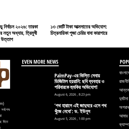
়ু নির্বাচন ২০২৬: তারকা
১৩ কোটি টাকা আত্মসাতের অভিযোগ:
র নতুন অধ্যায়, ত্রিমুখী
চিত্রনায়িকা পূজা চেরির বাবা কারাগারে
 উত্তাপ
EVEN MORE NEWS
POP
বাংলাদ
PalmPay-এর কিস্তি সেবায়
ডিজিটাল হয়রানি: ছবি ব্যবহার ও
রাজনী
পরিবারকে হুমকির অভিযোগ!
আন্তর্
August 6, 2026 , 8:23 pm
দুর্ঘটনা
om)
‘পথ হারালে এই জাদুঘরে এসে পথ
অপরা
সর্বশেষ
খুঁজে নেবো’: ড. ইউনূস
আমার 
রা
August 5, 2026 , 1:00 pm
ে দিতে
ক্যাম্প
ল