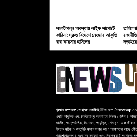
সংকটাপন্ন অবস্থায় লাইফ সাপোর্টে
তামিলনাড
কারিনা: দ্রুত বিদেশে নেওয়ার আকুতি
রাজনীতি
বাবা কায়সার হামিদের
লড়াইয়ে
প্রধান সম্পাদক: মোহাম্মদ মহসীন
ইনিউজ আপ (enewsup.c
একটি আধুনিক এবং নির্ভরযোগ্য অনলাইন নিউজ পোর্টাল। আমরা 
জাতীয়, আন্তর্জাতিক, বিনোদন, প্রযুক্তি, খেলাধুলা এবং জীবনধা
বিষয়ক সঠিক ও বস্তুনিষ্ঠ সংবাদ সবার আগে আপনাদের কাছে পৌঁছ
প্রতিশ্রুতিবদ্ধ। সংবাদের সত্যতা এবং নিরপেক্ষতাই আমাদের মূ