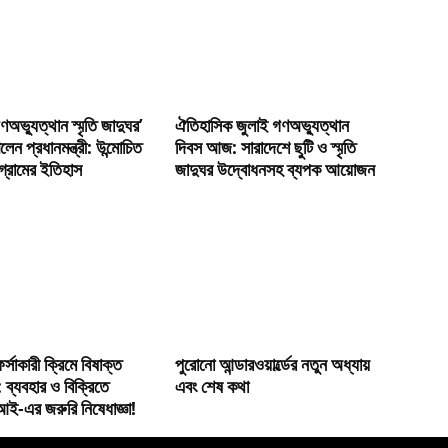
ণঅভ্যুত্থান স্মৃতি জাদুঘর’
ঐতিহাসিক জুলাই গণঅভ্যুত্থান
লেন প্রধানমন্ত্রী: উন্মোচিত
দিবস আজ: সারাদেশে ছুটি ও স্মৃতি
্রামের ইতিহাস
জাদুঘর উদ্বোধনসহ ব্যপক আয়োজন
র্সাকারী ক্রিমে বিষাক্ত
পুরোনো আন্ডারওয়ার্ল্ডের নতুন অধ্যায়
ি’: ব্যবহার ও বিক্রিতে
এবং শেষ কথা
ই-এর জরুরি নিষেধাজ্ঞা!