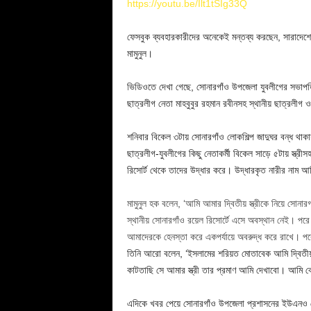
https://youtu.be/Ilt1tSIg33Q
ফেসবুক ব্যবহারকারীদের অনেকেই মন্তব্য করছেন, সারাদেশে ক
মামুনুল।
ভিডিওতে দেখা গেছে, সোনারগাঁও উপজেলা যুবলীগের সভাপত
ছাত্রলীগ নেতা মাহবুবুর রহমান রবীনসহ স্থানীয় ছাত্রলীগ
শনিবার বিকেল ৩টায় সোনারগাঁও লোকশিল্প জাদুঘর বন্ধ থাকায়
ছাত্রলীগ-যুবলীগের কিছু নেতাকর্মী বিকেল সাড়ে ৫টায় স্ত্র
রিসোর্ট থেকে তাদের উদ্ধার করে। উদ্ধারকৃত নারীর নাম 
মামুনুল হক বলেন, ‘আমি আমার দ্বিতীয় স্ত্রীকে নিয়ে সোন
স্থানীয় সোনারগাঁও রয়েল রিসোর্টে এসে অবস্থান নেই। 
আমাদেরকে হেনস্তা করে একপর্যায়ে অবরুদ্ধ করে রাখে। প
তিনি আরো বলেন, ‘ইসলামের শরিয়ত মোতাবেক আমি দ্বিতীয়
কাটতাছি সে আমার স্ত্রী তার প্রমাণ আমি দেখাবো। আমি
এদিকে খবর পেয়ে সোনারগাঁও উপজেলা প্রশাসনের ইউএনও মো