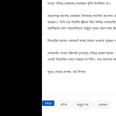
তদন্ত তবিদুর রহমানসহ কয়েকজন পুলিশ উপস্থিত হন।
নারায়ণগঞ্জ মহানগর হেফাজতে ইসলামের সভাপতি মাওলানা ফেরদ
করেছেন। তিনি তার দ্বিতীয় স্ত্রীকে নিয়ে শনিবার সোনারগ
স্থানীয়দের সাথে ধস্তাধস্তিতে মামুনুল হকের পরনে থাকা জা
বিস্তারিত জানতে সোনারগাঁ থানার উদ্দেশে রওয়ানা হয়েছেন 
সোনারগাঁও থানার পরিদর্শক (তদন্ত) তবিদুর রহমান জানান, ঘ
এখনই বিস্তারিত বলতে পারছেন না তিনি। তবে মাওলানা মাম
সূত্রঃ ভোরের কাগজ, নয়া দিগন্ত
TAGS
আটক
মামুনুল হক
হেফাজত