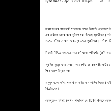
By
Saobaan
-
April 3, 2021 , 8:04 pm
785
Facebook
Copy URL
নারায়ণগঞ্জের সোনারগাঁ উপজেলার রয়েল রিসোর্টে হেফাজতে ই
এক নারীসহ আটক করে পুলিশে খবর দিয়েছে স্থানীয়রা। ওই নার
হককে নারীসহ সেখানে অবরুদ্ধ করেন স্থানীয়রা। বর্তমানে 
বিষয়টি নিশ্চিত করেছেন সোনারগাঁ থানার পরিদর্শক (ওসি-তদন
স্থানীয় সূত্রে জানা গেছে, সোনারগাঁওয়ের রয়েল রিসোর্টে
গিয়ে তাকে উদ্ধার করে।
মামুনুল হকের দাবি, সঙ্গে থাকা নারীর নাম আমিনা তৈয়ব। ওই 
গিয়েছিলেন।
ফেসবুকে এ ঘটনার ভিডিও সামাজিক যোগাযোগ মাধ্যমে ফেসবুকে