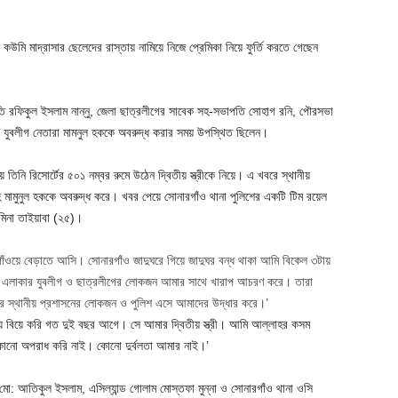
উমি মাদ্রাসার ছেলেদের রাস্তায় নামিয়ে নিজে প্রেমিকা নিয়ে ফুর্তি করতে গেছেন
ি রফিকুল ইসলাম নান্নু, জেলা ছাত্রলীগের সাবেক সহ-সভাপতি সোহাগ রনি, পৌরসভা
 ও যুবলীগ নেতারা মামনুল হককে অবরুদ্ধ করার সময় উপস্থিত ছিলেন।
 তিনি রিসোর্টের ৫০১ নম্বর রুমে উঠেন দ্বিতীয় স্ত্রীকে নিয়ে। এ খবরে স্থানীয়
ীসহ মামুনুল হককে অবরুদ্ধ করে। খবর পেয়ে সোনারগাঁও থানা পুলিশের একটি টিম রয়েল
আমিনা তাইয়াবা (২৫)।
ারগাঁওয়ে বেড়াতে আসি। সোনারগাঁও জাদুঘরে গিয়ে জাদুঘর বন্ধ থাকা আমি বিকেল ৩টায়
পরে এলাকার যুবলীগ ও ছাত্রলীগের লোকজন আমার সাথে খারাপ আচরণ করে। তারা
রে স্থানীয় প্রশাসনের লোকজন ও পুলিশ এসে আমাদের উদ্ধার করে।’
 বিয়ে করি গত দুই বছর আগে। সে আমার দ্বিতীয় স্ত্রী। আমি আল্লাহর কসম
 কোনো অপরাধ করি নাই। কোনো দুর্বলতা আমার নাই।’
: আতিকুল ইসলাম, এসিল্যান্ড গোলাম মোস্তফা মুন্না ও সোনারগাঁও থানা ওসি