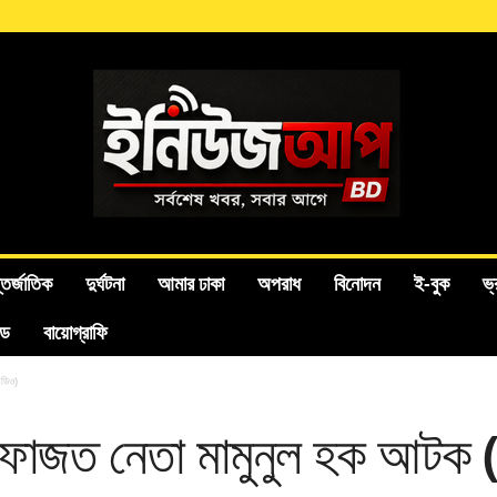
তর্জাতিক
দুর্ঘটনা
আমার ঢাকা
অপরাধ
বিনোদন
ই-বুক
ভ্
ইড
বায়োগ্রাফি
িডিও)
হেফাজত নেতা মামুনুল হক আটক 