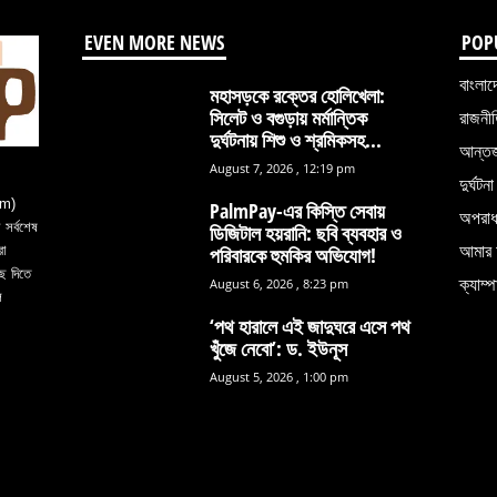
EVEN MORE NEWS
POP
বাংলাদ
মহাসড়কে রক্তের হোলিখেলা:
সিলেট ও বগুড়ায় মর্মান্তিক
রাজনী
দুর্ঘটনায় শিশু ও শ্রমিকসহ...
আন্তর্
August 7, 2026 , 12:19 pm
দুর্ঘটনা
om)
PalmPay-এর কিস্তি সেবায়
অপরা
সর্বশেষ
ডিজিটাল হয়রানি: ছবি ব্যবহার ও
আমার 
রা
পরিবারকে হুমকির অভিযোগ!
ে দিতে
ক্যাম্প
August 6, 2026 , 8:23 pm
ল
‘পথ হারালে এই জাদুঘরে এসে পথ
খুঁজে নেবো’: ড. ইউনূস
August 5, 2026 , 1:00 pm