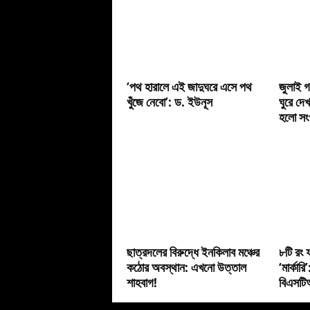
‘পথ হারালে এই জাদুঘরে এসে পথ
জুলাই গ
খুঁজে নেবো’: ড. ইউনূস
ঘুরে দেখ
হলো সংগ
ছাত্রদলের বিরুদ্ধে ইনকিলাব মঞ্চের
৮টি রং ফ
কঠোর অবস্থান: এখনো উত্তাল
‘মার্কার
শাহবাগ!
বিএসটিআ