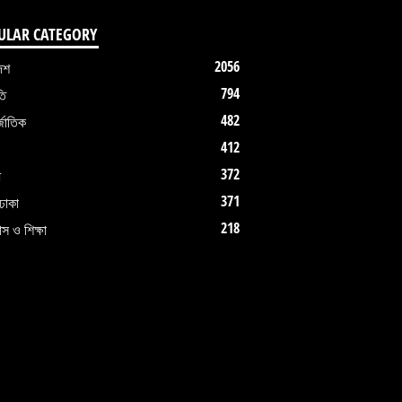
ULAR CATEGORY
2056
েশ
794
তি
482
জাতিক
412
372
ধ
371
ঢাকা
218
াস ও শিক্ষা