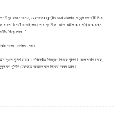
াউসুর রহমান জানান, হেফাজতের কেন্দ্রীয় নেতা মাওলানা মামুনুল হক দু’টি বিয়ে
াঁয়ের রয়েল রিসোর্টে এসেছিলেন। পরে স্থানীয়রা তাকে আটক করে লাঞ্ছিত করেছেন।
মাটিও ছিঁড়ে গেছে।’
নারায়ণগঞ্জের হেফাজত নেতারা।
টনাস্থলে পুলিশ রয়েছে। পরিস্থিতি নিয়ন্ত্রণে নিয়েছে পুলিশ। জিজ্ঞাসাবাদ চলছে,
ুনুল হক পুলিশি হেফাজতে রয়েছেন বলে নিশ্চিত করেন তিনি।