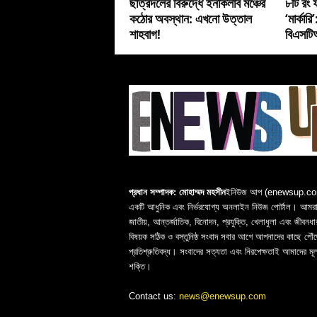
ছাত্রদলের বিরুদ্ধে ইনকিলাব মঞ্চের
৮টি রং ফ
কঠোর অবস্থান: এখনো উত্তাল
‘মার্কার
শাহবাগ!
বিএসটিআ
প্রধান সম্পাদক: মোহাম্মদ মহসীন
ইনিউজ আপ (enewsup.c
একটি আধুনিক এবং নির্ভরযোগ্য অনলাইন নিউজ পোর্টাল। আমরা 
জাতীয়, আন্তর্জাতিক, বিনোদন, প্রযুক্তি, খেলাধুলা এবং জীবনধা
বিষয়ক সঠিক ও বস্তুনিষ্ঠ সংবাদ সবার আগে আপনাদের কাছে পৌঁছ
প্রতিশ্রুতিবদ্ধ। সংবাদের সত্যতা এবং নিরপেক্ষতাই আমাদের মূ
শক্তি।
Contact us:
news@enewsup.com