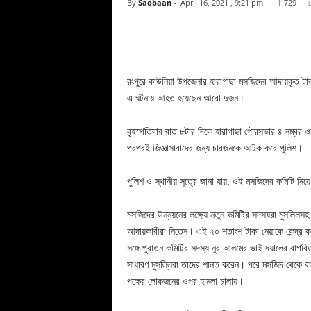
By
Saobaan
-
April 16, 2021 , 9:21 pm
729
Facebook
Copy URL
রংপুরে কাউনিয়া উপজেলার হারাগাছা মসজিদের আদায়কৃত টাকা
এ ঘটনায় আহত হয়েছেন আরো দুজন।
বৃহস্পতিবার রাত ৮টার দিকে হারাগাছা পৌরসভার ৪ নম্বর ওয়া
পরপরই জিজ্ঞাসাবাদের জন্য চারজনকে আটক করে পুলিশ।
পুলিশ ও স্থানীয় সূত্রে জানা যায়, ওই মসজিদের কমিটি নিয়ে
মসজিদের উন্নয়নের লক্ষ্যে নতুন কমিটির সদস্যরা মুসল্লিস
আদায়কারীরা নিতেন। এই ২০ শতাংশ টাকা নেয়াকে কেন্দ্র ক
সঙ্গে পুরাতন কমিটির সদস্য নুর আলমের ভাই দয়ালের বাগবি
সাধারণ মুসল্লিরা তাদের শান্ত করেন। পরে মসজিদ থেকে বা
পক্ষের লোকজনের ওপর হামলা চালায়।