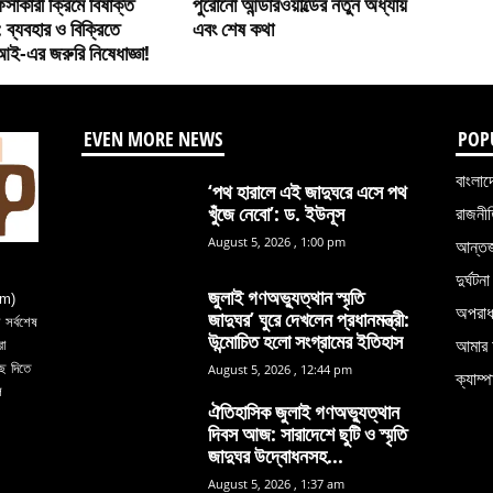
র্সাকারী ক্রিমে বিষাক্ত
পুরোনো আন্ডারওয়ার্ল্ডের নতুন অধ্যায়
ি’: ব্যবহার ও বিক্রিতে
এবং শেষ কথা
ই-এর জরুরি নিষেধাজ্ঞা!
EVEN MORE NEWS
POP
বাংলাদ
‘পথ হারালে এই জাদুঘরে এসে পথ
খুঁজে নেবো’: ড. ইউনূস
রাজনী
August 5, 2026 , 1:00 pm
আন্তর্
দুর্ঘটনা
জুলাই গণঅভ্যুত্থান স্মৃতি
om)
অপরা
জাদুঘর’ ঘুরে দেখলেন প্রধানমন্ত্রী:
সর্বশেষ
উন্মোচিত হলো সংগ্রামের ইতিহাস
আমার 
রা
ে দিতে
August 5, 2026 , 12:44 pm
ক্যাম্প
ল
ঐতিহাসিক জুলাই গণঅভ্যুত্থান
দিবস আজ: সারাদেশে ছুটি ও স্মৃতি
জাদুঘর উদ্বোধনসহ...
August 5, 2026 , 1:37 am