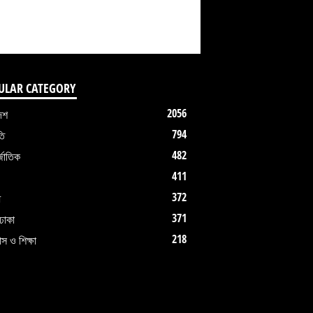
ULAR CATEGORY
2056
েশ
794
তি
482
জাতিক
411
372
ধ
371
ঢাকা
218
াস ও শিক্ষা