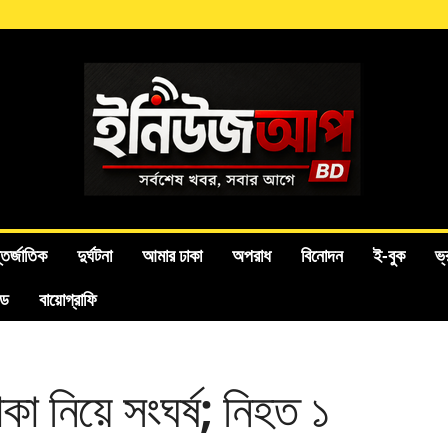
তর্জাতিক
দুর্ঘটনা
আমার ঢাকা
অপরাধ
বিনোদন
ই-বুক
ভ্
ইড
বায়োগ্রাফি
কা নিয়ে সংঘর্ষ; নিহত ১