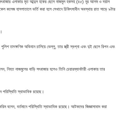
র সৎবাজার এলাকার মৃত আব্দুল হকের ছেলে নাজমুল হকসহ (৪৫) নূর আলম ও দয়াল
েল কলেজ হাসপাতালে ভর্তি করা হলে সেখানে চিকিৎসাধীন অবস্থায় রাত সাড়ে ৯টার
়।
পুলিশ তাৎক্ষণিক অভিযান চালিয়ে ভেল্লু, তার স্ত্রী স্বপ্না এবং দুই ছেলে রিপন এবং
বলেন, নিহত নাজমুলের বাড়ি সৎবাজার হলেও তিনি চেয়ারম্যানটারী এলাকায় তার
 পরিস্থিতি স্বাভাবিক রয়েছে।
 করিম বলেন, বর্তমানে পরিস্থিতি স্বাভাবিক রয়েছে। আটকদের জিজ্ঞাসাবাদ করা