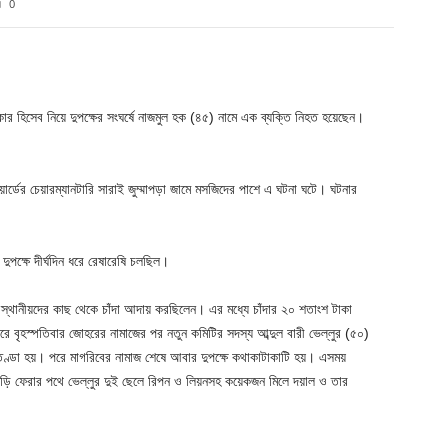
0
Twitter
Pinterest
WhatsApp
র হিসেব নিয়ে দুপক্ষের সংঘর্ষে নাজমুল হক (৪৫) নামে এক ব্যক্তি নিহত হয়েছেন।
র্ডের চেয়ারম্যানটারি সারাই জুম্মাপড়া জামে মসজিদের পাশে এ ঘটনা ঘটে। ঘটনার
 দুপক্ষে দীর্ঘদিন ধরে রেষারেষি চলছিল।
হ স্থানীয়দের কাছ থেকে চাঁদা আদায় করছিলেন। এর মধ্যে চাঁদার ২০ শতাংশ টাকা
রে বৃহস্পতিবার জোহরের নামাজের পর নতুন কমিটির সদস্য আব্দুল বারী ভেল্লুর (৫০)
তণ্ডা হয়। পরে মাগরিবের নামাজ শেষে আবার দুপক্ষে কথাকাটাকাটি হয়। এসময়
ড়ি ফেরার পথে ভেল্লুর দুই ছেলে রিপন ও লিয়নসহ কয়েকজন মিলে দয়াল ও তার