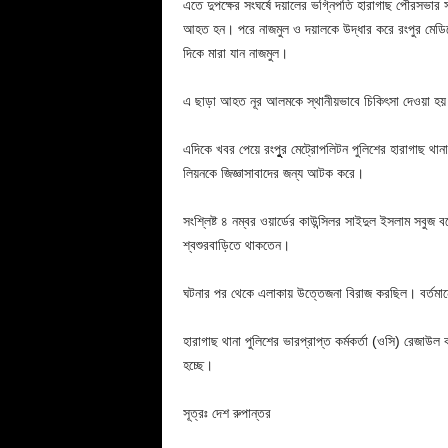
এতে দুপক্ষের সংঘর্ষে দয়ালের ভগ্নিপতি হারাগাছ পৌরসভা
আহত হন। পরে নাজমুল ও দয়ালকে উদ্ধার করে রংপুর মেডিক
দিকে মারা যান নাজমুল।
এ ছাড়া আহত নূর আলমকে স্থানীয়ভাবে চিকিৎসা দেওয়া হয
এদিকে খবর পেয়ে রংপুুুর মেট্রোপলিটন পুলিশের হারাগাছ থানা 
লিয়নকে জিজ্ঞাসাবাদের জন্য আটক করে।
সংশ্লিষ্ট ৪ নম্বর ওয়ার্ডের কাউন্সিলর সাইদুল ইসলাম সবুজ 
শ্বশুরবাড়িতে থাকতেন।
ঘটনার পর থেকে এলাকায় উত্তেজনা বিরাজ করছিল। বর্তমানে
হারাগাছ থানা পুলিশের ভারপ্রাপ্ত কর্মকর্তা (ওসি) রেজাউল
হচ্ছে।
সূত্রঃ দেশ রুপান্তর