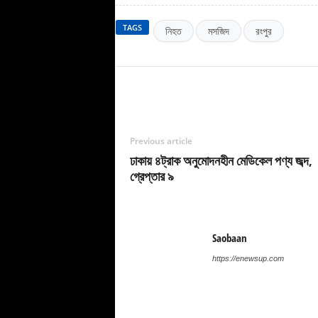
TAGS
নিহত
মসজিদ
রংপুর
Previous article
ঢাকায় ৪ট্রাক অনুমোদনহীন মেডিকেল পণ্য জব্দ,
গ্রেপ্তার ৯
Saobaan
https://enewsup.com