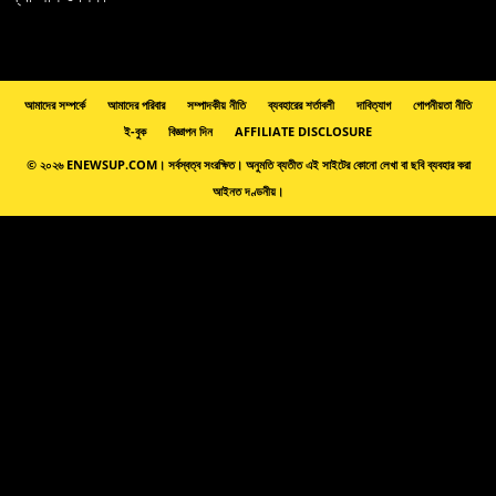
আমাদের সম্পর্কে
আমাদের পরিবার
সম্পাদকীয় নীতি
ব্যবহারের শর্তাবলী
দাবিত্যাগ
গোপনীয়তা নীতি
ই-বুক
বিজ্ঞাপন দিন
AFFILIATE DISCLOSURE
© ২০২৬ ENEWSUP.COM। সর্বস্বত্ব সংরক্ষিত। অনুমতি ব্যতীত এই সাইটের কোনো লেখা বা ছবি ব্যবহার করা
আইনত দণ্ডনীয়।