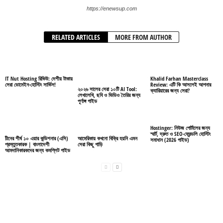
https://enewsup.com
RELATED ARTICLES
MORE FROM AUTHOR
IT Nut Hosting রিভিউ: দেশীয় টাকায়
Khalid Farhan Masterclass
সেরা ডোমেইন-হোস্টিং সার্ভিস!
Review: এটি কি আসলেই আপনার
২০২৬ সালের সেরা ১০টি AI Tool:
ক্যারিয়ারের জন্য সেরা?
লেখালেখি, ছবি ও ভিডিও তৈরির জন্য
পূর্ণাঙ্গ গাইড
Hostinger: নিউজ পোর্টালের জন্য
স্মার্ট, দ্রুত ও SEO-ফ্রেন্ডলি হোস্টিং
চীনের শীর্ষ ১০ এয়ার কন্ডিশনার (এসি)
আমেরিকায় কখনো বিক্রি হয়নি এমন
সমাধান (2026 গাইড)
প্রস্তুতকারক | বাংলাদেশী
সেরা কিছু গাড়ি
আমদানিকারকদের জন্য কমপ্লিট গাইড