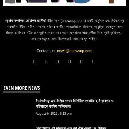
প্রধান সম্পাদক: মোহাম্মদ মহসীন
ইনিউজ আপ (enewsup.com) একটি আধুনিক এবং নির্ভরযোগ্য
অনলাইন নিউজ পোর্টাল। আমরা সর্বশেষ জাতীয়, আন্তর্জাতিক, বিনোদন, প্রযুক্তি, খেলাধুলা এবং
জীবনধারা বিষয়ক সঠিক ও বস্তুনিষ্ঠ সংবাদ সবার আগে আপনাদের কাছে পৌঁছে দিতে প্রতিশ্রুতিবদ্ধ।
সংবাদের সত্যতা এবং নিরপেক্ষতাই আমাদের মূল শক্তি।
Contact us:
news@enewsup.com
EVEN MORE NEWS
PalmPay-এর কিস্তি সেবায় ডিজিটাল হয়রানি: ছবি ব্যবহার ও
পরিবারকে হুমকির অভিযোগ!
August 6, 2026 , 8:23 pm
‘পথ হারালে এই জাদুঘরে এসে পথ খুঁজে নেবো’: ড. ইউনূস