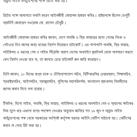
অ্যান্ড লাইফ ফাউন্ডেশনের পক্ষে রিটটি করা হয়।
রিটের পক্ষে আদালতে শুনানি করেন আইনজীবী মোহাম্মদ হুমায়ন কবির। রাষ্ট্রপক্ষে ছিলেন ডেপুটি
অ্যাটর্নি জেনারেল নওরোজ মো. রাসেল চৌধুরী।
আইনজীবী মোহাম্মদ হুমায়ন কবির জানান, দেশে পাবজি ও ফ্রি ফায়ারের মতো গেমের লিংক ও
গেটওয়ে তিন মাসের জন্য বন্ধের নির্দেশ দিয়েছেন হাইকোর্ট। এর পাশাপাশি পাবজি, ফ্রি ফায়ার,
লাইকিসহ এ ধরনের গেম ও লাইভ স্ট্রিমিং অ্যাপ দেশের অনলাইন প্ল্যাটফর্ম থেকে অপসারণ করতে
কেন নির্দেশ দেওয়া হবে না, তা জানতে চেয়ে হাইকোর্ট রুল জারি করেছেন।
তিনি জানান, ১০ দিনের মধ্যে ডাক ও টেলিযোগাযোগ সচিব, বিটিআরসির চেয়ারম্যান, শিক্ষাসচিব,
স্বরাষ্ট্রসচিব, আইনসচিব, স্বাস্থ্যসচিব, পুলিশের মহাপরিদর্শক, বাংলাদেশ ব্যাংকসহ বিবাদীদের
রুলের জবাব দিতে বলা হয়েছে।
টিকটক, বিগো লাইভ, পাবজি, ফ্রি ফায়ার, লাইকিসহ এ ধরনের অনলাইন গেম ও অ্যাপের ক্ষতিকর
দিক তুলে ধরে এগুলো বন্ধে পদক্ষেপ নেওয়ার অনুরোধ জানিয়ে গত ১৯ জুন ল অ্যান্ড লাইফ
ফাউন্ডেশনের পক্ষ থেকে সরকারের সংশ্লিষ্ট কর্তৃপক্ষ বরাবর আইনি নোটিশ পাঠানো হয়। নোটিশের
জবাব না পেয়ে রিট করা হয়।