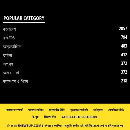
POPULAR CATEGORY
2057
বাংলাদেশ
794
রাজনীতি
483
আন্তর্জাতিক
412
দুর্ঘটনা
372
অপরাধ
372
আমার ঢাকা
218
ক্যাম্পাস ও শিক্ষা
আমাদের সম্পর্কে
আমাদের পরিবার
সম্পাদকীয় নীতি
ব্যবহারের শর্তাবলী
দাবিত্যাগ
গোপনীয়তা নীতি
ই-বুক
বিজ্ঞাপন দিন
AFFILIATE DISCLOSURE
© ২০২৬ ENEWSUP.COM। সর্বস্বত্ব সংরক্ষিত। অনুমতি ব্যতীত এই সাইটের কোনো লেখা বা ছবি ব্যবহার করা