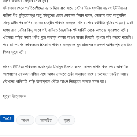
নম্বর ওয়ার্ডের মেম্বার সৈয়দ নুর।
ঘটনাস্থল থেকে প্রতিবেশীদের বরাত দিয়ে রাত সাড়ে ১২টার দিকে স্থানীয় হারবাং ইউনিয়নের
বাসিন্দা বীর মুক্তিযোদ্ধা আবু ইউছুপের ছেলে মোহাম্মদ মিরান বলেন, সোমবার রাত আনুমানিক
সাড়ে ৯টার পর জাগির হোসেন মেস্ত্রীর পরিবার সদস্যরা খাবার শেষে যথারীতি ঘুমিয়ে পড়েন। এরই
মধ্যে রাত ১২টার কিছু আগে ওই বাড়িতে বৈদ্যুতিক শট সার্কিট থেকে আগুনের সুত্রপাত ঘটে।
ওইসময় বাড়ির সবাই গভীর ঘুমে আছন্ন থাকায় আগুন লাগার বিষয়টি প্রথমে আঁচ করতে পারেনি।
পরে আশপাশের লোকজনের চিৎকারে পরিবার সদস্যদের ঘুম ভাঙ্গলেও ততক্ষণে অগ্নিদগ্ধ হয়ে তিন
শিশুর মৃত্যু ঘটে।
হারবাং ইউনিয়ন পরিষদের চেয়ারম্যান মিরানুল ইসলাম বলেন, আগুন লাগার খবর পেয়ে তাক্ষণিক
আশপাশের লোকজন এগিয়ে এসে আগুন নেভাতে চেষ্ঠা অব্যাহত রাখে। ততক্ষণে চকরিয়া ফায়ার
স্টেশনের পানিবাহী গাড়ি ঘটনাস্থলে পৌঁছে আগুন নিয়ন্ত্রণে আনতে সক্ষম হয়।
সূত্রঃ ইত্তেফাক
TAGS
আগুন
চকোরিয়া
মৃত্যু