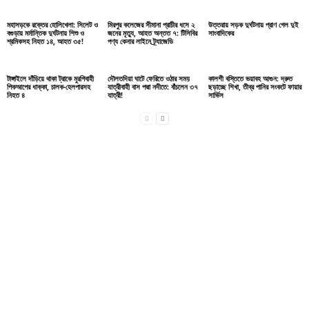
মহাসড়কে রক্তের হোলিখেলা: সিলেট ও
মিরপুর কলেজের সীমানা প্রাচীর ধসে ২
উত্তরায় সড়ক দুর্ঘটনায় প্রাণ গেল দুই
বগুড়ায় মর্মান্তিক দুর্ঘটনায় শিশু ও
জনের মৃত্যু, আহত অন্তত ৭: টিসিবির
সাংবাদিকের
শ্রমিকসহ নিহত ১৪, আহত ৩৫!
পণ্য কেনার লাইনে ট্র্যাজেডি
টাঙ্গাইলে দাঁড়িয়ে থাকা ট্রাকে মুরগিবাহী
দৌলতদিয়া ঘাটে ফেরিতে ওঠার সময়
কালশী বস্তিতে ভয়াবহ আগুন: দ্রুত
পিকআপের ধাক্কা, চালক-হেলপারসহ
যাত্রীবাহী বাস পদ্মা নদীতে: বাঁচলেন ৩৭
ছড়াচ্ছে শিখা, তীব্র পানির সংকটে ফায়ার
নিহত ৪
যাত্রী!
সার্ভিস