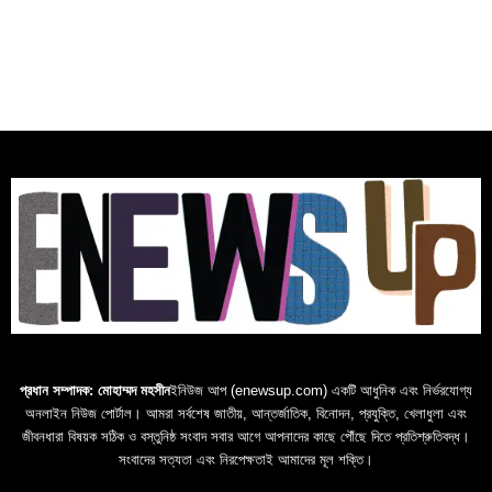
প্রধান সম্পাদক: মোহাম্মদ মহসীন
ইনিউজ আপ (enewsup.com) একটি আধুনিক এবং নির্ভরযোগ্য
অনলাইন নিউজ পোর্টাল। আমরা সর্বশেষ জাতীয়, আন্তর্জাতিক, বিনোদন, প্রযুক্তি, খেলাধুলা এবং
জীবনধারা বিষয়ক সঠিক ও বস্তুনিষ্ঠ সংবাদ সবার আগে আপনাদের কাছে পৌঁছে দিতে প্রতিশ্রুতিবদ্ধ।
সংবাদের সত্যতা এবং নিরপেক্ষতাই আমাদের মূল শক্তি।