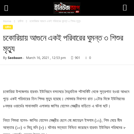
Home
দুর্ঘটনা
চকোরিয়ায় আগুনে একই পরিবারের ঘুমন্ত ৩ শিশুর মৃত্যু
দুর্ঘটনা
চকোরিয়ায় আগুনে একই পরিবারের ঘুমন্ত ৩ শিশুর
মৃত্যু
By
Saobaan
-
March 16, 2021 , 12:53 pm
901
0
Facebook
Twitter
Pinteres
Copy URL
চকোরিয়া উপজেলার হারবাং ইউনিয়নে বসতঘরে বৈদ্যুতিক শটসার্কিট থেকে সুত্রপাত হওয়া আগুনে
পুড়ে একই পরিবারের তিন শিশুর মৃত্যু হয়েছে। সোমবার দিবাগত রাত ১২টার দিকে ইউনিয়নের
৮নম্বর ওয়ার্ডের সাবানঘাটা এলাকার জাগির হোসেন মেস্ত্রীর বাড়িতে এ ঘটনা ঘটে।
নিহত শিশুরা হলেন- জাগির হোসেন মেস্ত্রীর ছেলে মো.জাহেদুল ইসলাম (১২), শিশু মেয়ে মীম
আক্তার (১০) ও মিতু মনি (৮)। ঘটনার সত্যতা নিশ্চিত করেছেন হারবাং ইউনিয়ন পরিষদের ৮